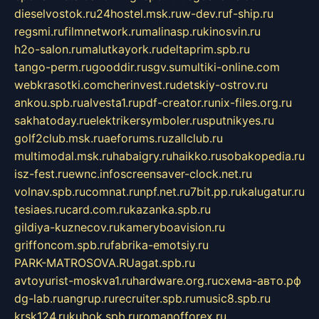
dieselvostok.ru
24hostel.msk.ru
w-dev.ru
f-ship.ru
regsmi.ru
filmnetwork.ru
malinasp.ru
kinosvin.ru
h2o-salon.ru
malutkayork.ru
deltaprim.spb.ru
tango-perm.ru
gooddir.ru
sgv.su
multiki-online.com
webkrasotki.com
cherinvest.ru
detskiy-ostrov.ru
ankou.spb.ru
alvesta1.ru
pdf-creator.ru
nix-files.org.ru
sakhatoday.ru
elektrikersymboler.ru
sputnikyes.ru
golf2club.msk.ru
aeforums.ru
zallclub.ru
multimodal.msk.ru
habaigry.ru
haikko.ru
sobakopedia.ru
isz-fest.ru
ewnc.info
screensaver-clock.net.ru
volnav.spb.ru
comnat.ru
npf.net.ru
7bit.pp.ru
kalugatur.ru
tesiaes.ru
card.com.ru
kazanka.spb.ru
gildiya-kuznecov.ru
kameryboavision.ru
griffoncom.spb.ru
fabrika-emotsiy.ru
PARK-MATROSOVA.RU
agat.spb.ru
avtoyurist-moskva1.ru
hardware.org.ru
схема-авто.рф
dg-lab.ru
angrup.ru
recruiter.spb.ru
music8.spb.ru
krsk124.ru
kubok.spb.ru
romanofforex.ru