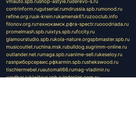
vmauto.spb.ru
shop-astyle.ru
derevo-s.ru
contrinform.ru
gutserial.ru
mdrussia.spb.ru
monod.ru
refine.org.ru
uk-krein.ru
kamensk61.ru
zooclub.info
filonov.org.ru
технокамск.рф
ra-spectr.ru
ooodriada.ru
promelmash.spb.ru
ixtys.spb.ru
fccity.ru
glamourstudio.spb.ru
kola-nature.org
spbmaster.spb.ru
musicoutlet.ru
china.msk.ru
bulldog.su
grimm-online.ru
outlander.net.ru
maga.spb.ru
anime-sell.ru
keseloy.ru
газприборсервис.рф
karmin.spb.ru
shekswood.ru
tischlermebel.ru
automall66.ru
mag-vladimir.ru
yardbar.ru
kiwitour.spb.ru
indesign.com.ru
freestylemebel.ru
bany-samara.ru
rsei.ru
naidisvoyput.ru
mgsn-invest.ru
ipkamerasannce.ru
alicante-house.ru
ibelka74.ru
cozyhouse.info
vlkargalev-studio.ru
700mb.ru
figura-ufa.ru
alina-live.ru
belarusiannews.ru
womenknow.ru
dos-vniimk.ru
sega.net.ru
dv.net.ru
phenomenonsofhistory.com
telesputnik.net.ru
wall.pp.ru
pylesosroidmi.ru