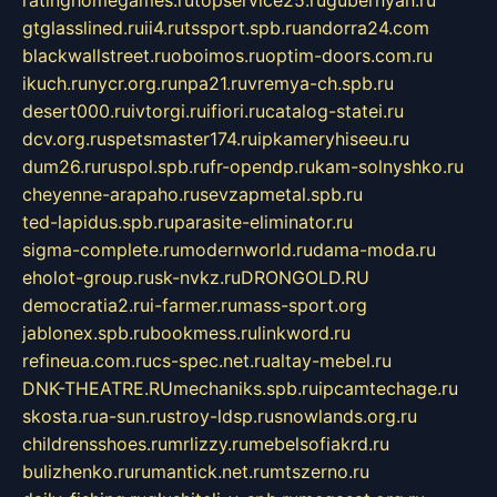
gtglasslined.ru
ii4.ru
tssport.spb.ru
andorra24.com
blackwallstreet.ru
oboimos.ru
optim-doors.com.ru
ikuch.ru
nycr.org.ru
npa21.ru
vremya-ch.spb.ru
desert000.ru
ivtorgi.ru
ifiori.ru
catalog-statei.ru
dcv.org.ru
spetsmaster174.ru
ipkameryhiseeu.ru
dum26.ru
ruspol.spb.ru
fr-opendp.ru
kam-solnyshko.ru
cheyenne-arapaho.ru
sevzapmetal.spb.ru
ted-lapidus.spb.ru
parasite-eliminator.ru
sigma-complete.ru
modernworld.ru
dama-moda.ru
eholot-group.ru
sk-nvkz.ru
DRONGOLD.RU
democratia2.ru
i-farmer.ru
mass-sport.org
jablonex.spb.ru
bookmess.ru
linkword.ru
refineua.com.ru
cs-spec.net.ru
altay-mebel.ru
DNK-THEATRE.RU
mechaniks.spb.ru
ipcamtechage.ru
skosta.ru
a-sun.ru
stroy-ldsp.ru
snowlands.org.ru
childrensshoes.ru
mrlizzy.ru
mebelsofiakrd.ru
bulizhenko.ru
rumantick.net.ru
mtszerno.ru