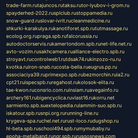
trade-farm.ru
tajuncos.ru
taksu.ru
tor-lyubov-i-grom.ru
spayderhed-2022.ru
splclub.ru
stoppamedia.ru
snow-guard.ru
slovar-ivrit.ru
cleanmedicine.ru
shkurki-karakulya.ru
kanotiforet.spb.ru
tutmassage.ru
ecolog.org.ru
praga.spb.ru
falcorussia.ru
autodoctorservis.ru
kamertondom.spb.ru
net-life.net.ru
avto-vozim.ru
sakhcamera.ru
alliance-electro.spb.ru
stroyavt.ru
controlweb1.ru
tdsak74.ru
kinzozo-ru.ru
kvotka.ru
iron-snab.ru
costa-bella.ru
eugrus.pp.ru
associaciya39.ru
primexpo.spb.ru
bezmorchin.ru
ia2.ru
cpt21.ru
ispecspb.ru
regahost.ru
kolosok-elita.ru
tae-kwon.ru
consrio.com.ru
insiam.ru
avegainfo.ru
archery161.ru
bigencyclica.ru
vlast16.ru
korru.net
sarmiento.spb.su
extelopedia.ru
lammin-suo.spb.ru
iskatour.spb.ru
snpi.org.ru
running-line.ru
krygeva-spa.ru
chel.net.ru
rust-loco.ru
dugshop.ru
hl-beta.spb.ru
school494.spb.ru
mymubaby.ru
epoha-metalband.ru
ngr.spb.ru
rusgosnews.com