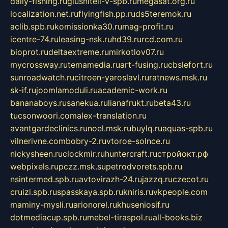
daily-fishing.ru
glushiteli-v-spb.ru
megasat.org.ru
localization.net.ru
flyingfish.pp.ru
ds5teremok.ru
aclib.spb.ru
komissionka30.ru
mag-profit.ru
icentre-74.ru
leasing-nsk.ru
hd39.ru
rcd.com.ru
bioprot.ru
deltaextreme.ru
mirkotlov07.ru
mycrossway.ru
temamedia.ru
art-fusing.ru
cbslefort.ru
sunroadwatch.ru
citroen-yaroslavl.ru
ratnews.msk.ru
sk-if.ru
joomlamoduli.ru
academic-work.ru
bananaboys.ru
sanekua.ru
lianafrukt.ru
beta43.ru
tucsonwoori.com
alex-translation.ru
avantgardeclinics.ru
noel.msk.ru
buylq.ru
aquas-spb.ru
vilnerivne.com
bobry-2.ru
vtoroe-solnce.ru
nickysheen.ru
clockmir.ru
huntercraft.ru
стройокт.рф
webpixels.ru
pczz.msk.su
petrodvorets.spb.ru
nsintermed.spb.ru
avtovirazh-24.ru
jazzq.ru
czecot.ru
cruizi.spb.ru
spasskaya.spb.ru
kniris.ru
vkpeople.com
maminy-mysli.ru
arionorel.ru
khuseniosif.ru
dotmediacup.spb.ru
mebel-tiraspol.ru
all-books.biz