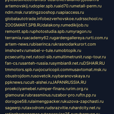
artemovskij.ru
dopler.spb.ru
aid70.ru
metall-perm.ru
ndm.msk.ru
ratingzooshop.ru
apiaccess.ru
globalautotrade.info
bezverhovskoe.ru
drsschool.ru
ZOOSMART.SPB.RU
dalakony.ru
medikijob.ru
remontt.spb.ru
photostudia.spb.ru
myragon.ru
terramia.ru
academy62.ru
gardengallereya.ru
rti.com.ru
artem-news.ru
biserinca.ru
krasnodarkurort.com
imshowtv.ru
mebel-v-tule.ru
mobtopik.ru
pcsecurity.net.ru
tool-sib.ru
multimetrunit.ru
sp-tour.ru
fan-cs.ru
santeh-russia.ru
symbian9.net.ru
DSHAIR.RU
tmmotors.spb.ru
xjocuricopii.com
musavtomat.msk.ru
obustrojdom.ru
sovetcik.ru
ybaranovskaya.ru
ppknews.ru
cult-alshei.ru
JAPANRUSSIA.RU
proekciyamebel.ru
imper-finans.ru
rim.org.ru
glamourai.ru
brassminus.ru
zabor-pro.ru
ftn.pp.ru
dorogoe58.ru
laimengpacker.ru
kuzova-zapchasti.ru
sageerp.ru
taxodrom.ru
dsrazvitie.ru
hardcity.net.ru
ratinghomegames.ru
topservice25.ru
gubernyan.ru