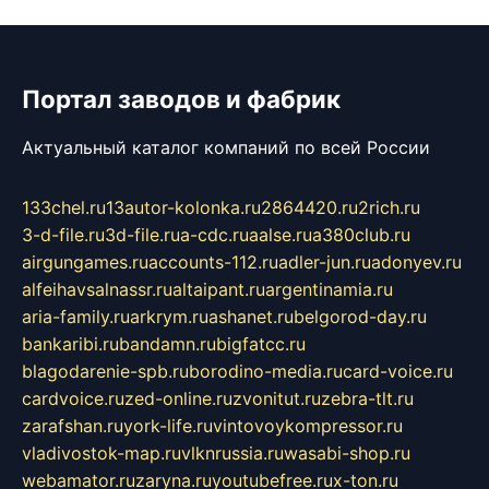
Портал заводов и фабрик
Актуальный каталог компаний по всей России
133chel.ru
13autor-kolonka.ru
2864420.ru
2rich.ru
3-d-file.ru
3d-file.ru
a-cdc.ru
aalse.ru
a380club.ru
airgungames.ru
accounts-112.ru
adler-jun.ru
adonyev.ru
alfeihavsalnassr.ru
altaipant.ru
argentinamia.ru
aria-family.ru
arkrym.ru
ashanet.ru
belgorod-day.ru
bankaribi.ru
bandamn.ru
bigfatcc.ru
blagodarenie-spb.ru
borodino-media.ru
card-voice.ru
cardvoice.ru
zed-online.ru
zvonitut.ru
zebra-tlt.ru
zarafshan.ru
york-life.ru
vintovoykompressor.ru
vladivostok-map.ru
vlknrussia.ru
wasabi-shop.ru
webamator.ru
zaryna.ru
youtubefree.ru
x-ton.ru