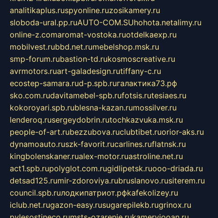
analitikaplus.ru
spyonline.ru
zosikamery.ru
sloboda-ural.pp.ru
AUTO-COM.SU
hohota.net
alimy.ru
online-z.com
aromat-vostoka.ru
otdelkaexp.ru
mobilvest.ru
bbd.net.ru
mebelshop.msk.ru
smp-forum.ru
bastion-td.ru
kosmoscreative.ru
avrmotors.ru
art-galadesign.ru
tiffany-c.ru
ecostep-samara.ru
d-p.spb.ru
галактика73.рф
sko.com.ru
davitamebel-spb.ru
fotsis.ru
tesiaes.ru
kokoroyari.spb.ru
blesna-kazan.ru
mossilver.ru
lenderoq.ru
sergeydobrin.ru
tochkazvuka.msk.ru
people-of-art.ru
bezzubova.ru
clubtibet.ru
orior-aks.ru
dynamoauto.ru
szk-favorit.ru
carlines.ru
flatnsk.ru
kingbolenskaner.ru
alex-motor.ru
astroline.net.ru
act1.spb.ru
polyglot.com.ru
gidlipetsk.ru
ooo-driada.ru
detsad125.ru
mir-zdoroviya.ru
bruslanovo.ru
siterem.ru
council.spb.ru
лодкипатриот.рф
kafekolizey.ru
iclub.net.ru
gazon-easy.ru
sugarepilekb.ru
grinox.ru
pylesostineco.ru
msts-ozarenie.ru
kameryjooan.ru