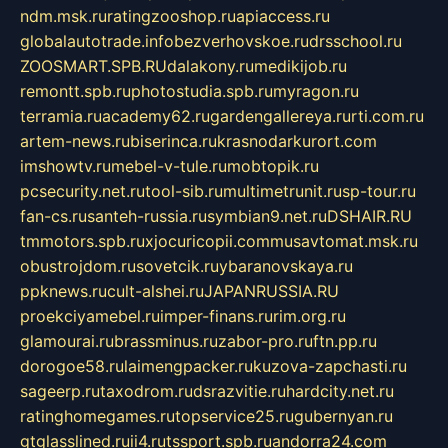
ndm.msk.ru
ratingzooshop.ru
apiaccess.ru
globalautotrade.info
bezverhovskoe.ru
drsschool.ru
ZOOSMART.SPB.RU
dalakony.ru
medikijob.ru
remontt.spb.ru
photostudia.spb.ru
myragon.ru
terramia.ru
academy62.ru
gardengallereya.ru
rti.com.ru
artem-news.ru
biserinca.ru
krasnodarkurort.com
imshowtv.ru
mebel-v-tule.ru
mobtopik.ru
pcsecurity.net.ru
tool-sib.ru
multimetrunit.ru
sp-tour.ru
fan-cs.ru
santeh-russia.ru
symbian9.net.ru
DSHAIR.RU
tmmotors.spb.ru
xjocuricopii.com
musavtomat.msk.ru
obustrojdom.ru
sovetcik.ru
ybaranovskaya.ru
ppknews.ru
cult-alshei.ru
JAPANRUSSIA.RU
proekciyamebel.ru
imper-finans.ru
rim.org.ru
glamourai.ru
brassminus.ru
zabor-pro.ru
ftn.pp.ru
dorogoe58.ru
laimengpacker.ru
kuzova-zapchasti.ru
sageerp.ru
taxodrom.ru
dsrazvitie.ru
hardcity.net.ru
ratinghomegames.ru
topservice25.ru
gubernyan.ru
gtglasslined.ru
ii4.ru
tssport.spb.ru
andorra24.com