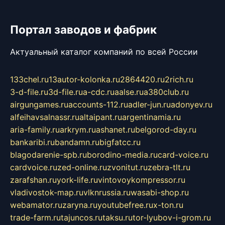
Портал заводов и фабрик
Актуальный каталог компаний по всей России
133chel.ru
13autor-kolonka.ru
2864420.ru
2rich.ru
3-d-file.ru
3d-file.ru
a-cdc.ru
aalse.ru
a380club.ru
airgungames.ru
accounts-112.ru
adler-jun.ru
adonyev.ru
alfeihavsalnassr.ru
altaipant.ru
argentinamia.ru
aria-family.ru
arkrym.ru
ashanet.ru
belgorod-day.ru
bankaribi.ru
bandamn.ru
bigfatcc.ru
blagodarenie-spb.ru
borodino-media.ru
card-voice.ru
cardvoice.ru
zed-online.ru
zvonitut.ru
zebra-tlt.ru
zarafshan.ru
york-life.ru
vintovoykompressor.ru
vladivostok-map.ru
vlknrussia.ru
wasabi-shop.ru
webamator.ru
zaryna.ru
youtubefree.ru
x-ton.ru
trade-farm.ru
tajuncos.ru
taksu.ru
tor-lyubov-i-grom.ru