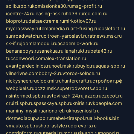
aclib.spb.ru
komissionka30.ru
mag-profit.ru
icentre-74.ru
leasing-nsk.ru
hd39.ru
rcd.com.ru
bioprot.ru
deltaextreme.ru
mirkotlov07.ru
mycrossway.ru
temamedia.ru
art-fusing.ru
cbslefort.ru
sunroadwatch.ru
citroen-yaroslavl.ru
ratnews.msk.ru
sk-if.ru
joomlamoduli.ru
academic-work.ru
bananaboys.ru
sanekua.ru
lianafrukt.ru
beta43.ru
tucsonwoori.com
alex-translation.ru
avantgardeclinics.ru
noel.msk.ru
buylq.ru
aquas-spb.ru
vilnerivne.com
bobry-2.ru
vtoroe-solnce.ru
nickysheen.ru
clockmir.ru
huntercraft.ru
стройокт.рф
webpixels.ru
pczz.msk.su
petrodvorets.spb.ru
nsintermed.spb.ru
avtovirazh-24.ru
jazzq.ru
czecot.ru
cruizi.spb.ru
spasskaya.spb.ru
kniris.ru
vkpeople.com
maminy-mysli.ru
arionorel.ru
khuseniosif.ru
dotmediacup.spb.ru
mebel-tiraspol.ru
all-books.biz
vmauto.spb.ru
shop-astyle.ru
derevo-s.ru
contrinform.ru
gutserial.ru
mdrussia.spb.ru
monod.ru