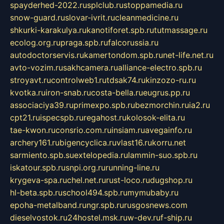
spayderhed-2022.ru
splclub.ru
stoppamedia.ru
snow-guard.ru
slovar-ivrit.ru
cleanmedicine.ru
shkurki-karakulya.ru
kanotiforet.spb.ru
tutmassage.ru
ecolog.org.ru
praga.spb.ru
falcorussia.ru
autodoctorservis.ru
kamertondom.spb.ru
net-life.net.ru
avto-vozim.ru
sakhcamera.ru
alliance-electro.spb.ru
stroyavt.ru
controlweb1.ru
tdsak74.ru
kinzozo-ru.ru
kvotka.ru
iron-snab.ru
costa-bella.ru
eugrus.pp.ru
associaciya39.ru
primexpo.spb.ru
bezmorchin.ru
ia2.ru
cpt21.ru
ispecspb.ru
regahost.ru
kolosok-elita.ru
tae-kwon.ru
consrio.com.ru
insiam.ru
avegainfo.ru
archery161.ru
bigencyclica.ru
vlast16.ru
korru.net
sarmiento.spb.su
extelopedia.ru
lammin-suo.spb.ru
iskatour.spb.ru
snpi.org.ru
running-line.ru
krygeva-spa.ru
chel.net.ru
rust-loco.ru
dugshop.ru
hl-beta.spb.ru
school494.spb.ru
mymubaby.ru
epoha-metalband.ru
ngr.spb.ru
rusgosnews.com
dieselvostok.ru
24hostel.msk.ru
w-dev.ru
f-ship.ru