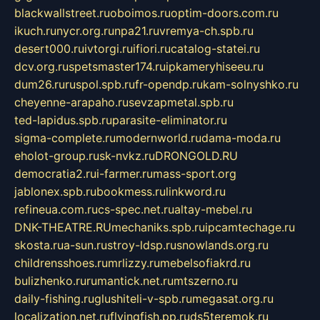
blackwallstreet.ru
oboimos.ru
optim-doors.com.ru
ikuch.ru
nycr.org.ru
npa21.ru
vremya-ch.spb.ru
desert000.ru
ivtorgi.ru
ifiori.ru
catalog-statei.ru
dcv.org.ru
spetsmaster174.ru
ipkameryhiseeu.ru
dum26.ru
ruspol.spb.ru
fr-opendp.ru
kam-solnyshko.ru
cheyenne-arapaho.ru
sevzapmetal.spb.ru
ted-lapidus.spb.ru
parasite-eliminator.ru
sigma-complete.ru
modernworld.ru
dama-moda.ru
eholot-group.ru
sk-nvkz.ru
DRONGOLD.RU
democratia2.ru
i-farmer.ru
mass-sport.org
jablonex.spb.ru
bookmess.ru
linkword.ru
refineua.com.ru
cs-spec.net.ru
altay-mebel.ru
DNK-THEATRE.RU
mechaniks.spb.ru
ipcamtechage.ru
skosta.ru
a-sun.ru
stroy-ldsp.ru
snowlands.org.ru
childrensshoes.ru
mrlizzy.ru
mebelsofiakrd.ru
bulizhenko.ru
rumantick.net.ru
mtszerno.ru
daily-fishing.ru
glushiteli-v-spb.ru
megasat.org.ru
localization.net.ru
flyingfish.pp.ru
ds5teremok.ru