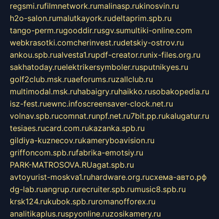
regsmi.ru
filmnetwork.ru
malinasp.ru
kinosvin.ru
h2o-salon.ru
malutkayork.ru
deltaprim.spb.ru
tango-perm.ru
gooddir.ru
sgv.su
multiki-online.com
webkrasotki.com
cherinvest.ru
detskiy-ostrov.ru
ankou.spb.ru
alvesta1.ru
pdf-creator.ru
nix-files.org.ru
sakhatoday.ru
elektrikersymboler.ru
sputnikyes.ru
golf2club.msk.ru
aeforums.ru
zallclub.ru
multimodal.msk.ru
habaigry.ru
haikko.ru
sobakopedia.ru
isz-fest.ru
ewnc.info
screensaver-clock.net.ru
volnav.spb.ru
comnat.ru
npf.net.ru
7bit.pp.ru
kalugatur.ru
tesiaes.ru
card.com.ru
kazanka.spb.ru
gildiya-kuznecov.ru
kameryboavision.ru
griffoncom.spb.ru
fabrika-emotsiy.ru
PARK-MATROSOVA.RU
agat.spb.ru
avtoyurist-moskva1.ru
hardware.org.ru
схема-авто.рф
dg-lab.ru
angrup.ru
recruiter.spb.ru
music8.spb.ru
krsk124.ru
kubok.spb.ru
romanofforex.ru
analitikaplus.ru
spyonline.ru
zosikamery.ru