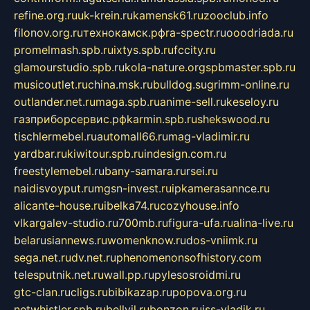
refine.org.ru
uk-krein.ru
kamensk61.ru
zooclub.info
filonov.org.ru
технокамск.рф
ra-spectr.ru
ooodriada.ru
promelmash.spb.ru
ixtys.spb.ru
fccity.ru
glamourstudio.spb.ru
kola-nature.org
spbmaster.spb.ru
musicoutlet.ru
china.msk.ru
bulldog.su
grimm-online.ru
outlander.net.ru
maga.spb.ru
anime-sell.ru
keseloy.ru
газприборсервис.рф
karmin.spb.ru
shekswood.ru
tischlermebel.ru
automall66.ru
mag-vladimir.ru
yardbar.ru
kiwitour.spb.ru
indesign.com.ru
freestylemebel.ru
bany-samara.ru
rsei.ru
naidisvoyput.ru
mgsn-invest.ru
ipkamerasannce.ru
alicante-house.ru
ibelka74.ru
cozyhouse.info
vlkargalev-studio.ru
700mb.ru
figura-ufa.ru
alina-live.ru
belarusiannews.ru
womenknow.ru
dos-vniimk.ru
sega.net.ru
dv.net.ru
phenomenonsofhistory.com
telesputnik.net.ru
wall.pp.ru
pylesosroidmi.ru
gtc-clan.ru
cligs.ru
bibikazap.ru
popova.org.ru
netwhistler.spb.ru
bellvil.ru
bonzon.ru
iss-vladik.ru