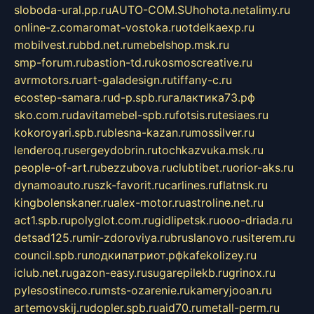
sloboda-ural.pp.ru
AUTO-COM.SU
hohota.net
alimy.ru
online-z.com
aromat-vostoka.ru
otdelkaexp.ru
mobilvest.ru
bbd.net.ru
mebelshop.msk.ru
smp-forum.ru
bastion-td.ru
kosmoscreative.ru
avrmotors.ru
art-galadesign.ru
tiffany-c.ru
ecostep-samara.ru
d-p.spb.ru
галактика73.рф
sko.com.ru
davitamebel-spb.ru
fotsis.ru
tesiaes.ru
kokoroyari.spb.ru
blesna-kazan.ru
mossilver.ru
lenderoq.ru
sergeydobrin.ru
tochkazvuka.msk.ru
people-of-art.ru
bezzubova.ru
clubtibet.ru
orior-aks.ru
dynamoauto.ru
szk-favorit.ru
carlines.ru
flatnsk.ru
kingbolenskaner.ru
alex-motor.ru
astroline.net.ru
act1.spb.ru
polyglot.com.ru
gidlipetsk.ru
ooo-driada.ru
detsad125.ru
mir-zdoroviya.ru
bruslanovo.ru
siterem.ru
council.spb.ru
лодкипатриот.рф
kafekolizey.ru
iclub.net.ru
gazon-easy.ru
sugarepilekb.ru
grinox.ru
pylesostineco.ru
msts-ozarenie.ru
kameryjooan.ru
artemovskij.ru
dopler.spb.ru
aid70.ru
metall-perm.ru