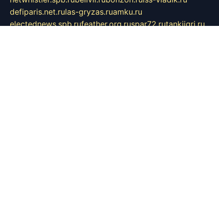
defiparis.net.ru
las-gryzas.ru
amku.ru
electednews.spb.ru
feather.org.ru
spar72.ru
tankiigri.ru
dominus.com.ru
ibtree.ru
sanykool.pp.ru
unixlib.org.ru
menatep.spb.ru
gartenterrassen.ru
printeka.ru
skvozilka.com.ru
parkovka-pub.ru
lovemobi.ru
art-ru.ru
emulatorz.com.ru
alucomp.com.ru
tatforum.com.ru
alternativa-profi.ru
dermakler.ru
artsurvey.ru
aredir.ru
khimspas.ru
centr-maxi.ru
2018r.ru
bort-stomer-defort.ru
professional2.ru
gibsons.ru
artselena.ru
art-pilot.ru
ingredient.spb.ru
npfpolimer.spb.ru
argentum.spb.ru
hom-edu.ru
af-num.ru
cashadvanceamericasev.org
trexp.spb.ru
apteka-gerzena.ru
vasilyevka.msk.ru
personalloanrgx.org
tishanskiysdk.ru
atma-volga.ru
yoga-media.ru
asmirnov.ru
betonvodincovo.ru
panonature.spb.ru
altai-team.ru
svobodatort.ru
taxi-rating.ru
icats24.ru
galeksy.ru
fixdream.ru