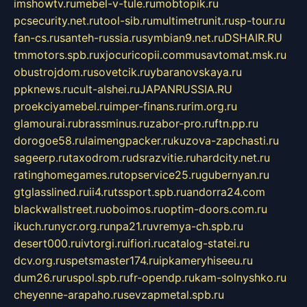
imshowtv.ru
mebel-v-tule.ru
mobtopik.ru
pcsecurity.net.ru
tool-sib.ru
multimetrunit.ru
sp-tour.ru
fan-cs.ru
santeh-russia.ru
symbian9.net.ru
DSHAIR.RU
tmmotors.spb.ru
xjocuricopii.com
musavtomat.msk.ru
obustrojdom.ru
sovetcik.ru
ybaranovskaya.ru
ppknews.ru
cult-alshei.ru
JAPANRUSSIA.RU
proekciyamebel.ru
imper-finans.ru
rim.org.ru
glamourai.ru
brassminus.ru
zabor-pro.ru
ftn.pp.ru
dorogoe58.ru
laimengpacker.ru
kuzova-zapchasti.ru
sageerp.ru
taxodrom.ru
dsrazvitie.ru
hardcity.net.ru
ratinghomegames.ru
topservice25.ru
gubernyan.ru
gtglasslined.ru
ii4.ru
tssport.spb.ru
andorra24.com
blackwallstreet.ru
oboimos.ru
optim-doors.com.ru
ikuch.ru
nycr.org.ru
npa21.ru
vremya-ch.spb.ru
desert000.ru
ivtorgi.ru
ifiori.ru
catalog-statei.ru
dcv.org.ru
spetsmaster174.ru
ipkameryhiseeu.ru
dum26.ru
ruspol.spb.ru
fr-opendp.ru
kam-solnyshko.ru
cheyenne-arapaho.ru
sevzapmetal.spb.ru