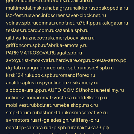
golf2club.msk.ru
aeforums.ru
zallclub.ru
multimodal.msk.ru
habaigry.ru
haikko.ru
sobakopedia.ru
isz-fest.ru
ewnc.info
screensaver-clock.net.ru
volnav.spb.ru
comnat.ru
npf.net.ru
7bit.pp.ru
kalugatur.ru
tesiaes.ru
card.com.ru
kazanka.spb.ru
gildiya-kuznecov.ru
kameryboavision.ru
griffoncom.spb.ru
fabrika-emotsiy.ru
PARK-MATROSOVA.RU
agat.spb.ru
avtoyurist-moskva1.ru
hardware.org.ru
схема-авто.рф
dg-lab.ru
angrup.ru
recruiter.spb.ru
music8.spb.ru
krsk124.ru
kubok.spb.ru
romanofforex.ru
analitikaplus.ru
spyonline.ru
zosikamery.ru
sloboda-ural.pp.ru
AUTO-COM.SU
hohota.net
alimy.ru
online-z.com
aromat-vostoka.ru
otdelkaexp.ru
mobilvest.ru
bbd.net.ru
mebelshop.msk.ru
smp-forum.ru
bastion-td.ru
kosmoscreative.ru
avrmotors.ru
art-galadesign.ru
tiffany-c.ru
ecostep-samara.ru
d-p.spb.ru
галактика73.рф