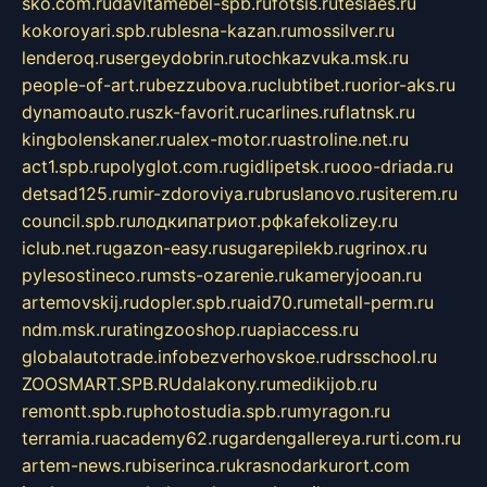
sko.com.ru
davitamebel-spb.ru
fotsis.ru
tesiaes.ru
kokoroyari.spb.ru
blesna-kazan.ru
mossilver.ru
lenderoq.ru
sergeydobrin.ru
tochkazvuka.msk.ru
people-of-art.ru
bezzubova.ru
clubtibet.ru
orior-aks.ru
dynamoauto.ru
szk-favorit.ru
carlines.ru
flatnsk.ru
kingbolenskaner.ru
alex-motor.ru
astroline.net.ru
act1.spb.ru
polyglot.com.ru
gidlipetsk.ru
ooo-driada.ru
detsad125.ru
mir-zdoroviya.ru
bruslanovo.ru
siterem.ru
council.spb.ru
лодкипатриот.рф
kafekolizey.ru
iclub.net.ru
gazon-easy.ru
sugarepilekb.ru
grinox.ru
pylesostineco.ru
msts-ozarenie.ru
kameryjooan.ru
artemovskij.ru
dopler.spb.ru
aid70.ru
metall-perm.ru
ndm.msk.ru
ratingzooshop.ru
apiaccess.ru
globalautotrade.info
bezverhovskoe.ru
drsschool.ru
ZOOSMART.SPB.RU
dalakony.ru
medikijob.ru
remontt.spb.ru
photostudia.spb.ru
myragon.ru
terramia.ru
academy62.ru
gardengallereya.ru
rti.com.ru
artem-news.ru
biserinca.ru
krasnodarkurort.com