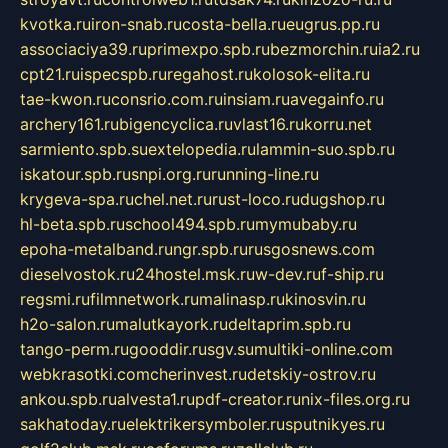
kvotka.ru
iron-snab.ru
costa-bella.ru
eugrus.pp.ru
associaciya39.ru
primexpo.spb.ru
bezmorchin.ru
ia2.ru
cpt21.ru
ispecspb.ru
regahost.ru
kolosok-elita.ru
tae-kwon.ru
consrio.com.ru
insiam.ru
avegainfo.ru
archery161.ru
bigencyclica.ru
vlast16.ru
korru.net
sarmiento.spb.su
extelopedia.ru
lammin-suo.spb.ru
iskatour.spb.ru
snpi.org.ru
running-line.ru
krygeva-spa.ru
chel.net.ru
rust-loco.ru
dugshop.ru
hl-beta.spb.ru
school494.spb.ru
mymubaby.ru
epoha-metalband.ru
ngr.spb.ru
rusgosnews.com
dieselvostok.ru
24hostel.msk.ru
w-dev.ru
f-ship.ru
regsmi.ru
filmnetwork.ru
malinasp.ru
kinosvin.ru
h2o-salon.ru
malutkayork.ru
deltaprim.spb.ru
tango-perm.ru
gooddir.ru
sgv.su
multiki-online.com
webkrasotki.com
cherinvest.ru
detskiy-ostrov.ru
ankou.spb.ru
alvesta1.ru
pdf-creator.ru
nix-files.org.ru
sakhatoday.ru
elektrikersymboler.ru
sputnikyes.ru