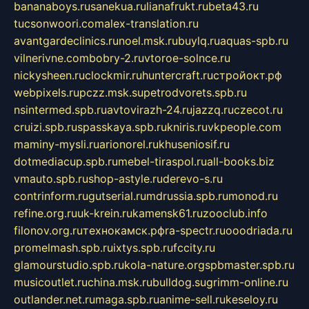
bananaboys.ru
sanekua.ru
lianafrukt.ru
beta43.ru
tucsonwoori.com
alex-translation.ru
avantgardeclinics.ru
noel.msk.ru
buylq.ru
aquas-spb.ru
vilnerivne.com
bobry-2.ru
vtoroe-solnce.ru
nickysheen.ru
clockmir.ru
huntercraft.ru
стройокт.рф
webpixels.ru
pczz.msk.su
petrodvorets.spb.ru
nsintermed.spb.ru
avtovirazh-24.ru
jazzq.ru
czecot.ru
cruizi.spb.ru
spasskaya.spb.ru
kniris.ru
vkpeople.com
maminy-mysli.ru
arionorel.ru
khuseniosif.ru
dotmediacup.spb.ru
mebel-tiraspol.ru
all-books.biz
vmauto.spb.ru
shop-astyle.ru
derevo-s.ru
contrinform.ru
gutserial.ru
mdrussia.spb.ru
monod.ru
refine.org.ru
uk-krein.ru
kamensk61.ru
zooclub.info
filonov.org.ru
технокамск.рф
ra-spectr.ru
ooodriada.ru
promelmash.spb.ru
ixtys.spb.ru
fccity.ru
glamourstudio.spb.ru
kola-nature.org
spbmaster.spb.ru
musicoutlet.ru
china.msk.ru
bulldog.su
grimm-online.ru
outlander.net.ru
maga.spb.ru
anime-sell.ru
keseloy.ru