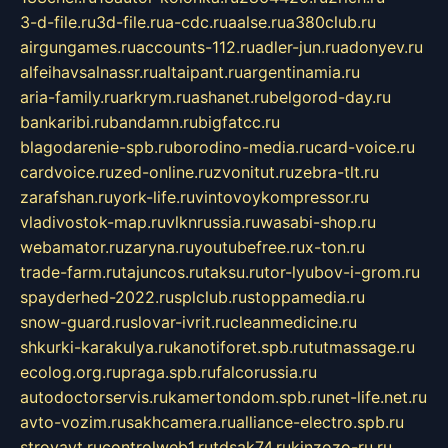
3-d-file.ru
3d-file.ru
a-cdc.ru
aalse.ru
a380club.ru
airgungames.ru
accounts-112.ru
adler-jun.ru
adonyev.ru
alfeihavsalnassr.ru
altaipant.ru
argentinamia.ru
aria-family.ru
arkrym.ru
ashanet.ru
belgorod-day.ru
bankaribi.ru
bandamn.ru
bigfatcc.ru
blagodarenie-spb.ru
borodino-media.ru
card-voice.ru
cardvoice.ru
zed-online.ru
zvonitut.ru
zebra-tlt.ru
zarafshan.ru
york-life.ru
vintovoykompressor.ru
vladivostok-map.ru
vlknrussia.ru
wasabi-shop.ru
webamator.ru
zaryna.ru
youtubefree.ru
x-ton.ru
trade-farm.ru
tajuncos.ru
taksu.ru
tor-lyubov-i-grom.ru
spayderhed-2022.ru
splclub.ru
stoppamedia.ru
snow-guard.ru
slovar-ivrit.ru
cleanmedicine.ru
shkurki-karakulya.ru
kanotiforet.spb.ru
tutmassage.ru
ecolog.org.ru
praga.spb.ru
falcorussia.ru
autodoctorservis.ru
kamertondom.spb.ru
net-life.net.ru
avto-vozim.ru
sakhcamera.ru
alliance-electro.spb.ru
stroyavt.ru
controlweb1.ru
tdsak74.ru
kinzozo-ru.ru