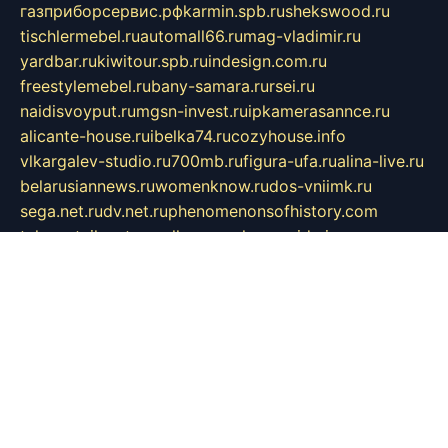
газприборсервис.рф
karmin.spb.ru
shekswood.ru
tischlermebel.ru
automall66.ru
mag-vladimir.ru
yardbar.ru
kiwitour.spb.ru
indesign.com.ru
freestylemebel.ru
bany-samara.ru
rsei.ru
naidisvoyput.ru
mgsn-invest.ru
ipkamerasannce.ru
alicante-house.ru
ibelka74.ru
cozyhouse.info
vlkargalev-studio.ru
700mb.ru
figura-ufa.ru
alina-live.ru
belarusiannews.ru
womenknow.ru
dos-vniimk.ru
sega.net.ru
dv.net.ru
phenomenonsofhistory.com
telesputnik.net.ru
wall.pp.ru
pylesosroidmi.ru
gtc-clan.ru
cligs.ru
bibikazap.ru
popova.org.ru
netwhistler.spb.ru
bellvil.ru
bonzon.ru
iss-vladik.ru
defiparis.net.ru
las-gryzas.ru
amku.ru
electednews.spb.ru
feather.org.ru
spar72.ru
tankiigri.ru
dominus.com.ru
ibtree.ru
sanykool.pp.ru
unixlib.org.ru
menatep.spb.ru
gartenterrassen.ru
printeka.ru
skvozilka.com.ru
parkovka-pub.ru
lovemobi.ru
art-ru.ru
emulatorz.com.ru
alucomp.com.ru
tatforum.com.ru