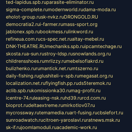
ted-lapidus.spb.ru
parasite-eliminator.ru
sigma-complete.ru
modernworld.ru
dama-moda.ru
eholot-group.ru
sk-nvkz.ru
DRONGOLD.RU
democratia2.ru
i-farmer.ru
mass-sport.org
jablonex.spb.ru
bookmess.ru
linkword.ru
refineua.com.ru
cs-spec.net.ru
altay-mebel.ru
DNK-THEATRE.RU
mechaniks.spb.ru
ipcamtechage.ru
skosta.ru
a-sun.ru
stroy-ldsp.ru
snowlands.org.ru
childrensshoes.ru
mrlizzy.ru
mebelsofiakrd.ru
bulizhenko.ru
rumantick.net.ru
mtszerno.ru
daily-fishing.ru
glushiteli-v-spb.ru
megasat.org.ru
localization.net.ru
flyingfish.pp.ru
ds5teremok.ru
aclib.spb.ru
komissionka30.ru
mag-profit.ru
icentre-74.ru
leasing-nsk.ru
hd39.ru
rcd.com.ru
bioprot.ru
deltaextreme.ru
mirkotlov07.ru
mycrossway.ru
temamedia.ru
art-fusing.ru
cbslefort.ru
sunroadwatch.ru
citroen-yaroslavl.ru
ratnews.msk.ru
sk-if.ru
joomlamoduli.ru
academic-work.ru