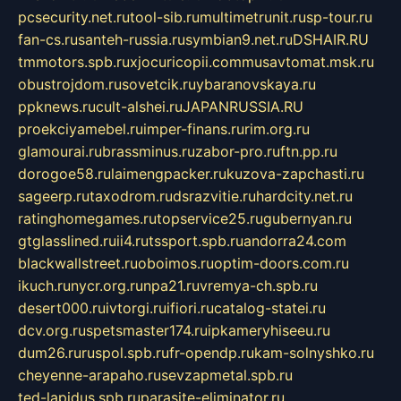
pcsecurity.net.ru
tool-sib.ru
multimetrunit.ru
sp-tour.ru
fan-cs.ru
santeh-russia.ru
symbian9.net.ru
DSHAIR.RU
tmmotors.spb.ru
xjocuricopii.com
musavtomat.msk.ru
obustrojdom.ru
sovetcik.ru
ybaranovskaya.ru
ppknews.ru
cult-alshei.ru
JAPANRUSSIA.RU
proekciyamebel.ru
imper-finans.ru
rim.org.ru
glamourai.ru
brassminus.ru
zabor-pro.ru
ftn.pp.ru
dorogoe58.ru
laimengpacker.ru
kuzova-zapchasti.ru
sageerp.ru
taxodrom.ru
dsrazvitie.ru
hardcity.net.ru
ratinghomegames.ru
topservice25.ru
gubernyan.ru
gtglasslined.ru
ii4.ru
tssport.spb.ru
andorra24.com
blackwallstreet.ru
oboimos.ru
optim-doors.com.ru
ikuch.ru
nycr.org.ru
npa21.ru
vremya-ch.spb.ru
desert000.ru
ivtorgi.ru
ifiori.ru
catalog-statei.ru
dcv.org.ru
spetsmaster174.ru
ipkameryhiseeu.ru
dum26.ru
ruspol.spb.ru
fr-opendp.ru
kam-solnyshko.ru
cheyenne-arapaho.ru
sevzapmetal.spb.ru
ted-lapidus.spb.ru
parasite-eliminator.ru