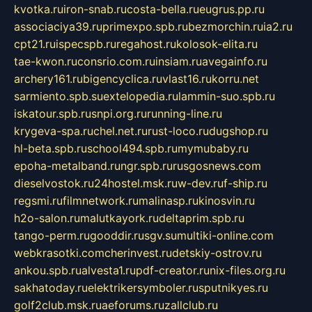
kvotka.ru
iron-snab.ru
costa-bella.ru
eugrus.pp.ru
associaciya39.ru
primexpo.spb.ru
bezmorchin.ru
ia2.ru
cpt21.ru
ispecspb.ru
regahost.ru
kolosok-elita.ru
tae-kwon.ru
consrio.com.ru
insiam.ru
avegainfo.ru
archery161.ru
bigencyclica.ru
vlast16.ru
korru.net
sarmiento.spb.su
extelopedia.ru
lammin-suo.spb.ru
iskatour.spb.ru
snpi.org.ru
running-line.ru
krygeva-spa.ru
chel.net.ru
rust-loco.ru
dugshop.ru
hl-beta.spb.ru
school494.spb.ru
mymubaby.ru
epoha-metalband.ru
ngr.spb.ru
rusgosnews.com
dieselvostok.ru
24hostel.msk.ru
w-dev.ru
f-ship.ru
regsmi.ru
filmnetwork.ru
malinasp.ru
kinosvin.ru
h2o-salon.ru
malutkayork.ru
deltaprim.spb.ru
tango-perm.ru
gooddir.ru
sgv.su
multiki-online.com
webkrasotki.com
cherinvest.ru
detskiy-ostrov.ru
ankou.spb.ru
alvesta1.ru
pdf-creator.ru
nix-files.org.ru
sakhatoday.ru
elektrikersymboler.ru
sputnikyes.ru
golf2club.msk.ru
aeforums.ru
zallclub.ru