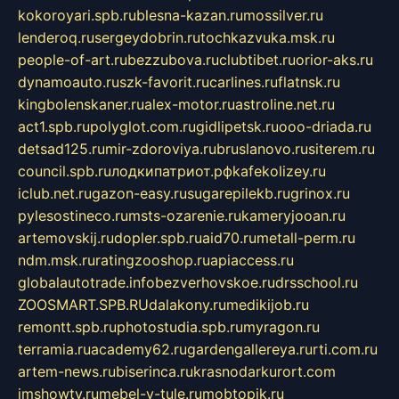
kokoroyari.spb.ru
blesna-kazan.ru
mossilver.ru
lenderoq.ru
sergeydobrin.ru
tochkazvuka.msk.ru
people-of-art.ru
bezzubova.ru
clubtibet.ru
orior-aks.ru
dynamoauto.ru
szk-favorit.ru
carlines.ru
flatnsk.ru
kingbolenskaner.ru
alex-motor.ru
astroline.net.ru
act1.spb.ru
polyglot.com.ru
gidlipetsk.ru
ooo-driada.ru
detsad125.ru
mir-zdoroviya.ru
bruslanovo.ru
siterem.ru
council.spb.ru
лодкипатриот.рф
kafekolizey.ru
iclub.net.ru
gazon-easy.ru
sugarepilekb.ru
grinox.ru
pylesostineco.ru
msts-ozarenie.ru
kameryjooan.ru
artemovskij.ru
dopler.spb.ru
aid70.ru
metall-perm.ru
ndm.msk.ru
ratingzooshop.ru
apiaccess.ru
globalautotrade.info
bezverhovskoe.ru
drsschool.ru
ZOOSMART.SPB.RU
dalakony.ru
medikijob.ru
remontt.spb.ru
photostudia.spb.ru
myragon.ru
terramia.ru
academy62.ru
gardengallereya.ru
rti.com.ru
artem-news.ru
biserinca.ru
krasnodarkurort.com
imshowtv.ru
mebel-v-tule.ru
mobtopik.ru