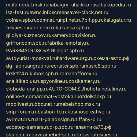
multimodal.msk.ru
habaigry.ru
haikko.ru
sobakopedia.ru
isz-fest.ru
ewnc.info
screensaver-clock.net.ru
volnav.spb.ru
comnat.ru
npf.net.ru
7bit.pp.ru
kalugatur.ru
tesiaes.ru
card.com.ru
kazanka.spb.ru
gildiya-kuznecov.ru
kameryboavision.ru
griffoncom.spb.ru
fabrika-emotsiy.ru
PARK-MATROSOVA.RU
agat.spb.ru
avtoyurist-moskva1.ru
hardware.org.ru
схема-авто.рф
dg-lab.ru
angrup.ru
recruiter.spb.ru
music8.spb.ru
krsk124.ru
kubok.spb.ru
romanofforex.ru
analitikaplus.ru
spyonline.ru
zosikamery.ru
sloboda-ural.pp.ru
AUTO-COM.SU
hohota.net
alimy.ru
online-z.com
aromat-vostoka.ru
otdelkaexp.ru
mobilvest.ru
bbd.net.ru
mebelshop.msk.ru
smp-forum.ru
bastion-td.ru
kosmoscreative.ru
avrmotors.ru
art-galadesign.ru
tiffany-c.ru
ecostep-samara.ru
d-p.spb.ru
галактика73.рф
sko.com.ru
davitamebel-spb.ru
fotsis.ru
tesiaes.ru