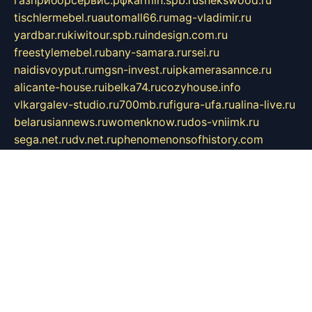
газприборсервис.рф
karmin.spb.ru
shekswood.ru
tischlermebel.ru
automall66.ru
mag-vladimir.ru
yardbar.ru
kiwitour.spb.ru
indesign.com.ru
freestylemebel.ru
bany-samara.ru
rsei.ru
naidisvoyput.ru
mgsn-invest.ru
ipkamerasannce.ru
alicante-house.ru
ibelka74.ru
cozyhouse.info
vlkargalev-studio.ru
700mb.ru
figura-ufa.ru
alina-live.ru
belarusiannews.ru
womenknow.ru
dos-vniimk.ru
sega.net.ru
dv.net.ru
phenomenonsofhistory.com
telesputnik.net.ru
wall.pp.ru
pylesosroidmi.ru
gtc-clan.ru
cligs.ru
bibikazap.ru
popova.org.ru
netwhistler.spb.ru
bellvil.ru
bonzon.ru
iss-vladik.ru
defiparis.net.ru
las-gryzas.ru
amku.ru
electednews.spb.ru
feather.org.ru
spar72.ru
tankiigri.ru
dominus.com.ru
ibtree.ru
sanykool.pp.ru
unixlib.org.ru
menatep.spb.ru
gartenterrassen.ru
printeka.ru
skvozilka.com.ru
parkovka-pub.ru
lovemobi.ru
art-ru.ru
emulatorz.com.ru
alucomp.com.ru
tatforum.com.ru