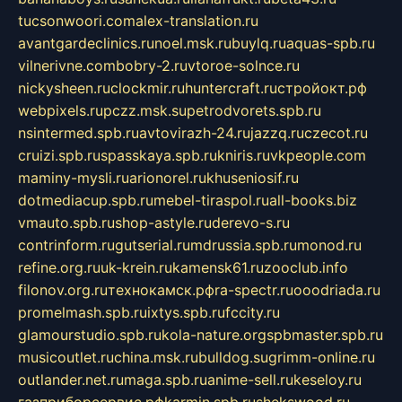
tucsonwoori.com
alex-translation.ru
avantgardeclinics.ru
noel.msk.ru
buylq.ru
aquas-spb.ru
vilnerivne.com
bobry-2.ru
vtoroe-solnce.ru
nickysheen.ru
clockmir.ru
huntercraft.ru
стройокт.рф
webpixels.ru
pczz.msk.su
petrodvorets.spb.ru
nsintermed.spb.ru
avtovirazh-24.ru
jazzq.ru
czecot.ru
cruizi.spb.ru
spasskaya.spb.ru
kniris.ru
vkpeople.com
maminy-mysli.ru
arionorel.ru
khuseniosif.ru
dotmediacup.spb.ru
mebel-tiraspol.ru
all-books.biz
vmauto.spb.ru
shop-astyle.ru
derevo-s.ru
contrinform.ru
gutserial.ru
mdrussia.spb.ru
monod.ru
refine.org.ru
uk-krein.ru
kamensk61.ru
zooclub.info
filonov.org.ru
технокамск.рф
ra-spectr.ru
ooodriada.ru
promelmash.spb.ru
ixtys.spb.ru
fccity.ru
glamourstudio.spb.ru
kola-nature.org
spbmaster.spb.ru
musicoutlet.ru
china.msk.ru
bulldog.su
grimm-online.ru
outlander.net.ru
maga.spb.ru
anime-sell.ru
keseloy.ru