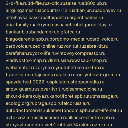
3-d-file.ru
3d-file.ru
a-cdc.ru
aalse.ru
a380club.ru
airgungames.ru
accounts-112.ru
adler-jun.ru
adonyev.ru
alfeihavsalnassr.ru
altaipant.ru
argentinamia.ru
aria-family.ru
arkrym.ru
ashanet.ru
belgorod-day.ru
bankaribi.ru
bandamn.ru
bigfatcc.ru
blagodarenie-spb.ru
borodino-media.ru
card-voice.ru
cardvoice.ru
zed-online.ru
zvonitut.ru
zebra-tlt.ru
zarafshan.ru
york-life.ru
vintovoykompressor.ru
vladivostok-map.ru
vlknrussia.ru
wasabi-shop.ru
webamator.ru
zaryna.ru
youtubefree.ru
x-ton.ru
trade-farm.ru
tajuncos.ru
taksu.ru
tor-lyubov-i-grom.ru
spayderhed-2022.ru
splclub.ru
stoppamedia.ru
snow-guard.ru
slovar-ivrit.ru
cleanmedicine.ru
shkurki-karakulya.ru
kanotiforet.spb.ru
tutmassage.ru
ecolog.org.ru
praga.spb.ru
falcorussia.ru
autodoctorservis.ru
kamertondom.spb.ru
net-life.net.ru
avto-vozim.ru
sakhcamera.ru
alliance-electro.spb.ru
stroyavt.ru
controlweb1.ru
tdsak74.ru
kinzozo-ru.ru