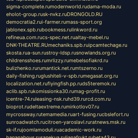
sigma-complete.ru
modernworld.ru
dama-moda.ru
eholot-group.ru
sk-nvkz.ru
DRONGOLD.RU
democratia2.ru
i-farmer.ru
mass-sport.org
jablonex.spb.ru
bookmess.ru
linkword.ru
refineua.com.ru
cs-spec.net.ru
altay-mebel.ru
DNK-THEATRE.RU
mechaniks.spb.ru
ipcamtechage.ru
skosta.ru
a-sun.ru
stroy-ldsp.ru
snowlands.org.ru
childrensshoes.ru
mrlizzy.ru
mebelsofiakrd.ru
bulizhenko.ru
rumantick.net.ru
mtszerno.ru
daily-fishing.ru
glushiteli-v-spb.ru
megasat.org.ru
localization.net.ru
flyingfish.pp.ru
ds5teremok.ru
aclib.spb.ru
komissionka30.ru
mag-profit.ru
icentre-74.ru
leasing-nsk.ru
hd39.ru
rcd.com.ru
bioprot.ru
deltaextreme.ru
mirkotlov07.ru
mycrossway.ru
temamedia.ru
art-fusing.ru
cbslefort.ru
sunroadwatch.ru
citroen-yaroslavl.ru
ratnews.msk.ru
sk-if.ru
joomlamoduli.ru
academic-work.ru
bananaboys.ru
sanekua.ru
lianafrukt.ru
beta43.ru