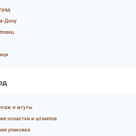
град
на-Дону
еповец
нецк
од
нтаж и жгуты
ие оснастки и штампов
ая упаковка