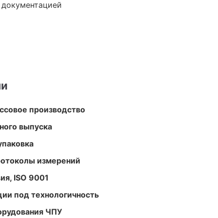
е документацией
ми
ассовое производство
ного выпуска
упаковка
ротоколы измерений
ия, ISO 9001
ции под технологичность
орудования ЧПУ