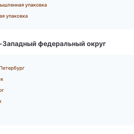
ышленная упаковка
я упаковка
о-Западный федеральный округ
Петербург
ск
рг
к