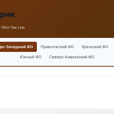
брик
 ПАО Пак Line
ро-Западный ФО
Приволжский ФО
Уральский ФО
Южный ФО
Северо-Кавказский ФО