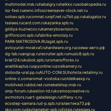
multimodal.msk.ru
habaigry.ru
haikko.ru
sobakopedia.ru
isz-fest.ru
ewnc.info
screensaver-clock.net.ru
volnav.spb.ru
comnat.ru
npf.net.ru
7bit.pp.ru
kalugatur.ru
tesiaes.ru
card.com.ru
kazanka.spb.ru
gildiya-kuznecov.ru
kameryboavision.ru
griffoncom.spb.ru
fabrika-emotsiy.ru
PARK-MATROSOVA.RU
agat.spb.ru
avtoyurist-moskva1.ru
hardware.org.ru
схема-авто.рф
dg-lab.ru
angrup.ru
recruiter.spb.ru
music8.spb.ru
krsk124.ru
kubok.spb.ru
romanofforex.ru
analitikaplus.ru
spyonline.ru
zosikamery.ru
sloboda-ural.pp.ru
AUTO-COM.SU
hohota.net
alimy.ru
online-z.com
aromat-vostoka.ru
otdelkaexp.ru
mobilvest.ru
bbd.net.ru
mebelshop.msk.ru
smp-forum.ru
bastion-td.ru
kosmoscreative.ru
avrmotors.ru
art-galadesign.ru
tiffany-c.ru
ecostep-samara.ru
d-p.spb.ru
галактика73.рф
sko.com.ru
davitamebel-spb.ru
fotsis.ru
tesiaes.ru