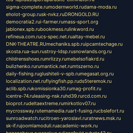
sigma-complete.ru
modernworld.ru
dama-moda.ru
eholot-group.ru
sk-nvkz.ru
DRONGOLD.RU
democratia2.ru
i-farmer.ru
mass-sport.org
jablonex.spb.ru
bookmess.ru
linkword.ru
refineua.com.ru
cs-spec.net.ru
altay-mebel.ru
DNK-THEATRE.RU
mechaniks.spb.ru
ipcamtechage.ru
skosta.ru
a-sun.ru
stroy-ldsp.ru
snowlands.org.ru
childrensshoes.ru
mrlizzy.ru
mebelsofiakrd.ru
bulizhenko.ru
rumantick.net.ru
mtszerno.ru
daily-fishing.ru
glushiteli-v-spb.ru
megasat.org.ru
localization.net.ru
flyingfish.pp.ru
ds5teremok.ru
aclib.spb.ru
komissionka30.ru
mag-profit.ru
icentre-74.ru
leasing-nsk.ru
hd39.ru
rcd.com.ru
bioprot.ru
deltaextreme.ru
mirkotlov07.ru
mycrossway.ru
temamedia.ru
art-fusing.ru
cbslefort.ru
sunroadwatch.ru
citroen-yaroslavl.ru
ratnews.msk.ru
sk-if.ru
joomlamoduli.ru
academic-work.ru