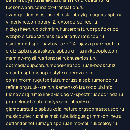
bananaboys.ru
sanekua.ru
lianafrukt.ru
beta43.ru
tucsonwoori.com
alex-translation.ru
avantgardeclinics.ru
noel.msk.ru
buylq.ru
aquas-spb.ru
vilnerivne.com
bobry-2.ru
vtoroe-solnce.ru
nickysheen.ru
clockmir.ru
huntercraft.ru
стройокт.рф
webpixels.ru
pczz.msk.su
petrodvorets.spb.ru
nsintermed.spb.ru
avtovirazh-24.ru
jazzq.ru
czecot.ru
cruizi.spb.ru
spasskaya.spb.ru
kniris.ru
vkpeople.com
maminy-mysli.ru
arionorel.ru
khuseniosif.ru
dotmediacup.spb.ru
mebel-tiraspol.ru
all-books.biz
vmauto.spb.ru
shop-astyle.ru
derevo-s.ru
contrinform.ru
gutserial.ru
mdrussia.spb.ru
monod.ru
refine.org.ru
uk-krein.ru
kamensk61.ru
zooclub.info
filonov.org.ru
технокамск.рф
ra-spectr.ru
ooodriada.ru
promelmash.spb.ru
ixtys.spb.ru
fccity.ru
glamourstudio.spb.ru
kola-nature.org
spbmaster.spb.ru
musicoutlet.ru
china.msk.ru
bulldog.su
grimm-online.ru
outlander.net.ru
maga.spb.ru
anime-sell.ru
keseloy.ru