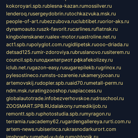
kokoroyari.spb.ru
blesna-kazan.ru
mossilver.ru
lenderoq.ru
sergeydobrin.ru
tochkazvuka.msk.ru
people-of-art.ru
bezzubova.ru
clubtibet.ru
orior-aks.ru
dynamoauto.ru
szk-favorit.ru
carlines.ru
flatnsk.ru
kingbolenskaner.ru
alex-motor.ru
astroline.net.ru
act1.spb.ru
polyglot.com.ru
gidlipetsk.ru
ooo-driada.ru
detsad125.ru
mir-zdoroviya.ru
bruslanovo.ru
siterem.ru
council.spb.ru
лодкипатриот.рф
kafekolizey.ru
iclub.net.ru
gazon-easy.ru
sugarepilekb.ru
grinox.ru
pylesostineco.ru
msts-ozarenie.ru
kameryjooan.ru
artemovskij.ru
dopler.spb.ru
aid70.ru
metall-perm.ru
ndm.msk.ru
ratingzooshop.ru
apiaccess.ru
globalautotrade.info
bezverhovskoe.ru
drsschool.ru
ZOOSMART.SPB.RU
dalakony.ru
medikijob.ru
remontt.spb.ru
photostudia.spb.ru
myragon.ru
terramia.ru
academy62.ru
gardengallereya.ru
rti.com.ru
artem-news.ru
biserinca.ru
krasnodarkurort.com
imshowtv.ru
mebel-v-tule.ru
mobtopik.ru