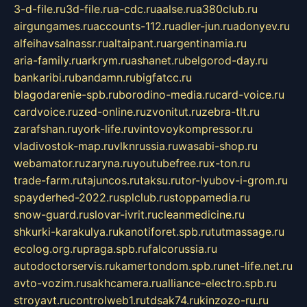
3-d-file.ru
3d-file.ru
a-cdc.ru
aalse.ru
a380club.ru
airgungames.ru
accounts-112.ru
adler-jun.ru
adonyev.ru
alfeihavsalnassr.ru
altaipant.ru
argentinamia.ru
aria-family.ru
arkrym.ru
ashanet.ru
belgorod-day.ru
bankaribi.ru
bandamn.ru
bigfatcc.ru
blagodarenie-spb.ru
borodino-media.ru
card-voice.ru
cardvoice.ru
zed-online.ru
zvonitut.ru
zebra-tlt.ru
zarafshan.ru
york-life.ru
vintovoykompressor.ru
vladivostok-map.ru
vlknrussia.ru
wasabi-shop.ru
webamator.ru
zaryna.ru
youtubefree.ru
x-ton.ru
trade-farm.ru
tajuncos.ru
taksu.ru
tor-lyubov-i-grom.ru
spayderhed-2022.ru
splclub.ru
stoppamedia.ru
snow-guard.ru
slovar-ivrit.ru
cleanmedicine.ru
shkurki-karakulya.ru
kanotiforet.spb.ru
tutmassage.ru
ecolog.org.ru
praga.spb.ru
falcorussia.ru
autodoctorservis.ru
kamertondom.spb.ru
net-life.net.ru
avto-vozim.ru
sakhcamera.ru
alliance-electro.spb.ru
stroyavt.ru
controlweb1.ru
tdsak74.ru
kinzozo-ru.ru