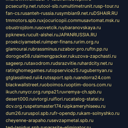
pcsecurity.net.ru
tool-sib.ru
multimetrunit.ru
sp-tour.ru
fan-cs.ru
santeh-russia.ru
symbian9.net.ru
DSHAIR.RU
tmmotors.spb.ru
xjocuricopii.com
musavtomat.msk.ru
obustrojdom.ru
sovetcik.ru
ybaranovskaya.ru
ppknews.ru
cult-alshei.ru
JAPANRUSSIA.RU
proekciyamebel.ru
imper-finans.ru
rim.org.ru
glamourai.ru
brassminus.ru
zabor-pro.ru
ftn.pp.ru
dorogoe58.ru
laimengpacker.ru
kuzova-zapchasti.ru
sageerp.ru
taxodrom.ru
dsrazvitie.ru
hardcity.net.ru
ratinghomegames.ru
topservice25.ru
gubernyan.ru
gtglasslined.ru
ii4.ru
tssport.spb.ru
andorra24.com
blackwallstreet.ru
oboimos.ru
optim-doors.com.ru
ikuch.ru
nycr.org.ru
npa21.ru
vremya-ch.spb.ru
desert000.ru
ivtorgi.ru
ifiori.ru
catalog-statei.ru
dcv.org.ru
spetsmaster174.ru
ipkameryhiseeu.ru
dum26.ru
ruspol.spb.ru
fr-opendp.ru
kam-solnyshko.ru
cheyenne-arapaho.ru
sevzapmetal.spb.ru
ted-lapidus.spb.ru
parasite-eliminator.ru