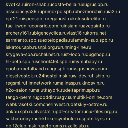
kvotka.ru
iron-snab.ru
costa-bella.ru
eugrus.pp.ru
associaciya39.ru
primexpo.spb.ru
bezmorchin.ru
ia2.ru
cpt21.ru
ispecspb.ru
regahost.ru
kolosok-elita.ru
tae-kwon.ru
consrio.com.ru
insiam.ru
avegainfo.ru
archery161.ru
bigencyclica.ru
vlast16.ru
korru.net
sarmiento.spb.su
extelopedia.ru
lammin-suo.spb.ru
iskatour.spb.ru
snpi.org.ru
running-line.ru
krygeva-spa.ru
chel.net.ru
rust-loco.ru
dugshop.ru
hl-beta.spb.ru
school494.spb.ru
mymubaby.ru
epoha-metalband.ru
ngr.spb.ru
rusgosnews.com
dieselvostok.ru
24hostel.msk.ru
w-dev.ru
f-ship.ru
regsmi.ru
filmnetwork.ru
malinasp.ru
kinosvin.ru
h2o-salon.ru
malutkayork.ru
deltaprim.spb.ru
tango-perm.ru
gooddir.ru
sgv.su
multiki-online.com
webkrasotki.com
cherinvest.ru
detskiy-ostrov.ru
ankou.spb.ru
alvesta1.ru
pdf-creator.ru
nix-files.org.ru
sakhatoday.ru
elektrikersymboler.ru
sputnikyes.ru
golf2club.msk.ru
aeforums.ru
zallclub.ru