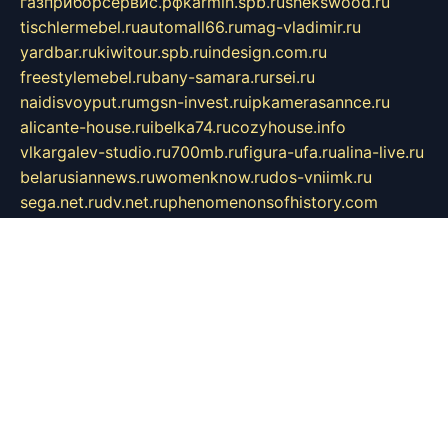
газприборсервис.рф
karmin.spb.ru
shekswood.ru
tischlermebel.ru
automall66.ru
mag-vladimir.ru
yardbar.ru
kiwitour.spb.ru
indesign.com.ru
freestylemebel.ru
bany-samara.ru
rsei.ru
naidisvoyput.ru
mgsn-invest.ru
ipkamerasannce.ru
alicante-house.ru
ibelka74.ru
cozyhouse.info
vlkargalev-studio.ru
700mb.ru
figura-ufa.ru
alina-live.ru
belarusiannews.ru
womenknow.ru
dos-vniimk.ru
sega.net.ru
dv.net.ru
phenomenonsofhistory.com
telesputnik.net.ru
wall.pp.ru
pylesosroidmi.ru
gtc-clan.ru
cligs.ru
bibikazap.ru
popova.org.ru
netwhistler.spb.ru
bellvil.ru
bonzon.ru
iss-vladik.ru
defiparis.net.ru
las-gryzas.ru
amku.ru
electednews.spb.ru
feather.org.ru
spar72.ru
tankiigri.ru
dominus.com.ru
ibtree.ru
sanykool.pp.ru
unixlib.org.ru
menatep.spb.ru
gartenterrassen.ru
printeka.ru
skvozilka.com.ru
parkovka-pub.ru
lovemobi.ru
art-ru.ru
emulatorz.com.ru
alucomp.com.ru
tatforum.com.ru