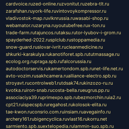
cardvoice.ru
zed-online.ru
zvonitut.ru
zebra-tlt.ru
zarafshan.ru
york-life.ru
vintovoykompressor.ru
vladivostok-map.ru
vlknrussia.ru
wasabi-shop.ru
webamator.ru
zaryna.ru
youtubefree.ru
x-ton.ru
trade-farm.ru
tajuncos.ru
taksu.ru
tor-lyubov-i-grom.ru
spayderhed-2022.ru
splclub.ru
stoppamedia.ru
snow-guard.ru
slovar-ivrit.ru
cleanmedicine.ru
shkurki-karakulya.ru
kanotiforet.spb.ru
tutmassage.ru
ecolog.org.ru
praga.spb.ru
falcorussia.ru
autodoctorservis.ru
kamertondom.spb.ru
net-life.net.ru
avto-vozim.ru
sakhcamera.ru
alliance-electro.spb.ru
stroyavt.ru
controlweb1.ru
tdsak74.ru
kinzozo-ru.ru
kvotka.ru
iron-snab.ru
costa-bella.ru
eugrus.pp.ru
associaciya39.ru
primexpo.spb.ru
bezmorchin.ru
ia2.ru
cpt21.ru
ispecspb.ru
regahost.ru
kolosok-elita.ru
tae-kwon.ru
consrio.com.ru
insiam.ru
avegainfo.ru
archery161.ru
bigencyclica.ru
vlast16.ru
korru.net
sarmiento.spb.su
extelopedia.ru
lammin-suo.spb.ru