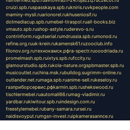
cruizi.spb.ru
spasskaya.spb.ru
kniris.ru
vkpeople.com
maminy-mysli.ru
arionorel.ru
khuseniosif.ru
dotmediacup.spb.ru
mebel-tiraspol.ru
all-books.biz
vmauto.spb.ru
shop-astyle.ru
derevo-s.ru
contrinform.ru
gutserial.ru
mdrussia.spb.ru
monod.ru
refine.org.ru
uk-krein.ru
kamensk61.ru
zooclub.info
filonov.org.ru
технокамск.рф
ra-spectr.ru
ooodriada.ru
promelmash.spb.ru
ixtys.spb.ru
fccity.ru
glamourstudio.spb.ru
kola-nature.org
spbmaster.spb.ru
musicoutlet.ru
china.msk.ru
bulldog.su
grimm-online.ru
outlander.net.ru
maga.spb.ru
anime-sell.ru
keseloy.ru
газприборсервис.рф
karmin.spb.ru
shekswood.ru
tischlermebel.ru
automall66.ru
mag-vladimir.ru
yardbar.ru
kiwitour.spb.ru
indesign.com.ru
freestylemebel.ru
bany-samara.ru
rsei.ru
naidisvoyput.ru
mgsn-invest.ru
ipkamerasannce.ru
alicante-house.ru
ibelka74.ru
cozyhouse.info