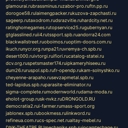
glamourai.ru
brassminus.ru
zabor-pro.ru
ftn.pp.ru
dorogoe58.ru
laimengpacker.ru
kuzova-zapchasti.ru
sageerp.ru
taxodrom.ru
dsrazvitie.ru
hardcity.net.ru
ratinghomegames.ru
topservice25.ru
gubernyan.ru
gtglasslined.ru
ii4.ru
tssport.spb.ru
andorra24.com
blackwallstreet.ru
oboimos.ru
optim-doors.com.ru
ikuch.ru
nycr.org.ru
npa21.ru
vremya-ch.spb.ru
desert000.ru
ivtorgi.ru
ifiori.ru
catalog-statei.ru
dcv.org.ru
spetsmaster174.ru
ipkameryhiseeu.ru
dum26.ru
ruspol.spb.ru
fr-opendp.ru
kam-solnyshko.ru
cheyenne-arapaho.ru
sevzapmetal.spb.ru
ted-lapidus.spb.ru
parasite-eliminator.ru
sigma-complete.ru
modernworld.ru
dama-moda.ru
eholot-group.ru
sk-nvkz.ru
DRONGOLD.RU
democratia2.ru
i-farmer.ru
mass-sport.org
jablonex.spb.ru
bookmess.ru
linkword.ru
refineua.com.ru
cs-spec.net.ru
altay-mebel.ru
DNK-THEATRE.RU
mechaniks.spb.ru
ipcamtechage.ru