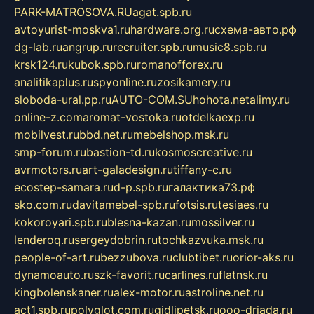
PARK-MATROSOVA.RU
agat.spb.ru
avtoyurist-moskva1.ru
hardware.org.ru
схема-авто.рф
dg-lab.ru
angrup.ru
recruiter.spb.ru
music8.spb.ru
krsk124.ru
kubok.spb.ru
romanofforex.ru
analitikaplus.ru
spyonline.ru
zosikamery.ru
sloboda-ural.pp.ru
AUTO-COM.SU
hohota.net
alimy.ru
online-z.com
aromat-vostoka.ru
otdelkaexp.ru
mobilvest.ru
bbd.net.ru
mebelshop.msk.ru
smp-forum.ru
bastion-td.ru
kosmoscreative.ru
avrmotors.ru
art-galadesign.ru
tiffany-c.ru
ecostep-samara.ru
d-p.spb.ru
галактика73.рф
sko.com.ru
davitamebel-spb.ru
fotsis.ru
tesiaes.ru
kokoroyari.spb.ru
blesna-kazan.ru
mossilver.ru
lenderoq.ru
sergeydobrin.ru
tochkazvuka.msk.ru
people-of-art.ru
bezzubova.ru
clubtibet.ru
orior-aks.ru
dynamoauto.ru
szk-favorit.ru
carlines.ru
flatnsk.ru
kingbolenskaner.ru
alex-motor.ru
astroline.net.ru
act1.spb.ru
polyglot.com.ru
gidlipetsk.ru
ooo-driada.ru