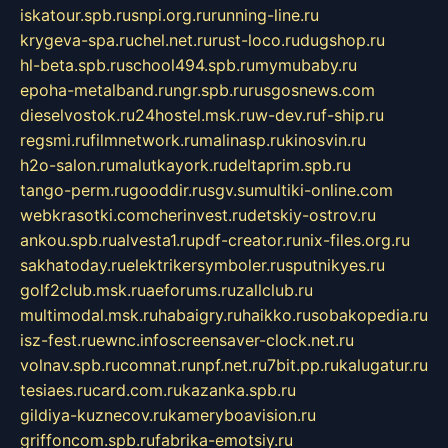
iskatour.spb.ru
snpi.org.ru
running-line.ru
krygeva-spa.ru
chel.net.ru
rust-loco.ru
dugshop.ru
hl-beta.spb.ru
school494.spb.ru
mymubaby.ru
epoha-metalband.ru
ngr.spb.ru
rusgosnews.com
dieselvostok.ru
24hostel.msk.ru
w-dev.ru
f-ship.ru
regsmi.ru
filmnetwork.ru
malinasp.ru
kinosvin.ru
h2o-salon.ru
malutkayork.ru
deltaprim.spb.ru
tango-perm.ru
gooddir.ru
sgv.su
multiki-online.com
webkrasotki.com
cherinvest.ru
detskiy-ostrov.ru
ankou.spb.ru
alvesta1.ru
pdf-creator.ru
nix-files.org.ru
sakhatoday.ru
elektrikersymboler.ru
sputnikyes.ru
golf2club.msk.ru
aeforums.ru
zallclub.ru
multimodal.msk.ru
habaigry.ru
haikko.ru
sobakopedia.ru
isz-fest.ru
ewnc.info
screensaver-clock.net.ru
volnav.spb.ru
comnat.ru
npf.net.ru
7bit.pp.ru
kalugatur.ru
tesiaes.ru
card.com.ru
kazanka.spb.ru
gildiya-kuznecov.ru
kameryboavision.ru
griffoncom.spb.ru
fabrika-emotsiy.ru