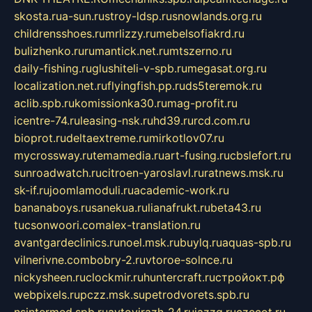
skosta.ru
a-sun.ru
stroy-ldsp.ru
snowlands.org.ru
childrensshoes.ru
mrlizzy.ru
mebelsofiakrd.ru
bulizhenko.ru
rumantick.net.ru
mtszerno.ru
daily-fishing.ru
glushiteli-v-spb.ru
megasat.org.ru
localization.net.ru
flyingfish.pp.ru
ds5teremok.ru
aclib.spb.ru
komissionka30.ru
mag-profit.ru
icentre-74.ru
leasing-nsk.ru
hd39.ru
rcd.com.ru
bioprot.ru
deltaextreme.ru
mirkotlov07.ru
mycrossway.ru
temamedia.ru
art-fusing.ru
cbslefort.ru
sunroadwatch.ru
citroen-yaroslavl.ru
ratnews.msk.ru
sk-if.ru
joomlamoduli.ru
academic-work.ru
bananaboys.ru
sanekua.ru
lianafrukt.ru
beta43.ru
tucsonwoori.com
alex-translation.ru
avantgardeclinics.ru
noel.msk.ru
buylq.ru
aquas-spb.ru
vilnerivne.com
bobry-2.ru
vtoroe-solnce.ru
nickysheen.ru
clockmir.ru
huntercraft.ru
стройокт.рф
webpixels.ru
pczz.msk.su
petrodvorets.spb.ru
nsintermed.spb.ru
avtovirazh-24.ru
jazzq.ru
czecot.ru