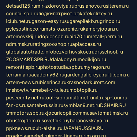
detsad125.ru
mir-zdoroviya.ru
bruslanovo.ru
siterem.ru
council.spb.ru
лодкипатриот.рф
kafekolizey.ru
iclub.net.ru
gazon-easy.ru
sugarepilekb.ru
grinox.ru
pylesostineco.ru
msts-ozarenie.ru
kameryjooan.ru
artemovskij.ru
dopler.spb.ru
aid70.ru
metall-perm.ru
ndm.msk.ru
ratingzooshop.ru
apiaccess.ru
globalautotrade.info
bezverhovskoe.ru
drsschool.ru
ZOOSMART.SPB.RU
dalakony.ru
medikijob.ru
remontt.spb.ru
photostudia.spb.ru
myragon.ru
terramia.ru
academy62.ru
gardengallereya.ru
rti.com.ru
artem-news.ru
biserinca.ru
krasnodarkurort.com
imshowtv.ru
mebel-v-tule.ru
mobtopik.ru
pcsecurity.net.ru
tool-sib.ru
multimetrunit.ru
sp-tour.ru
fan-cs.ru
santeh-russia.ru
symbian9.net.ru
DSHAIR.RU
tmmotors.spb.ru
xjocuricopii.com
musavtomat.msk.ru
obustrojdom.ru
sovetcik.ru
ybaranovskaya.ru
ppknews.ru
cult-alshei.ru
JAPANRUSSIA.RU
proekciyamebel.ru
imper-finans.ru
rim.org.ru