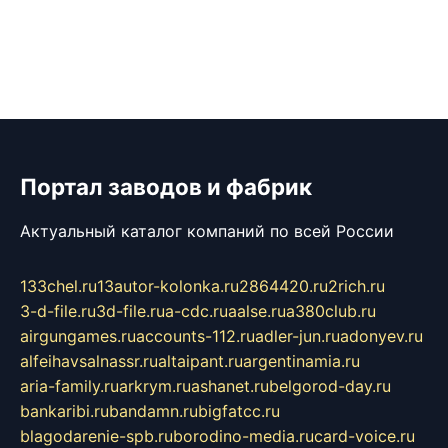
Портал заводов и фабрик
Актуальный каталог компаний по всей России
133chel.ru
13autor-kolonka.ru
2864420.ru
2rich.ru
3-d-file.ru
3d-file.ru
a-cdc.ru
aalse.ru
a380club.ru
airgungames.ru
accounts-112.ru
adler-jun.ru
adonyev.ru
alfeihavsalnassr.ru
altaipant.ru
argentinamia.ru
aria-family.ru
arkrym.ru
ashanet.ru
belgorod-day.ru
bankaribi.ru
bandamn.ru
bigfatcc.ru
blagodarenie-spb.ru
borodino-media.ru
card-voice.ru