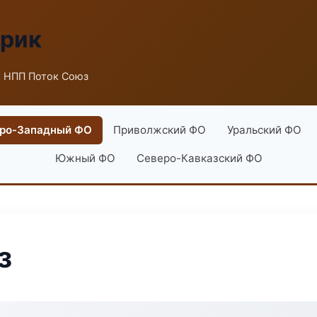
брик
 НПП Поток Союз
ро-Западный ФО
Приволжский ФО
Уральский ФО
Южный ФО
Северо-Кавказский ФО
з