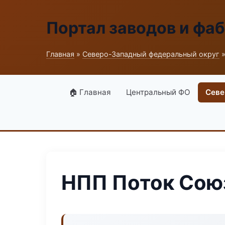
Портал заводов и фа
Главная
»
Северо-Западный федеральный округ
»
🏠 Главная
Центральный ФО
Севе
НПП Поток Сою