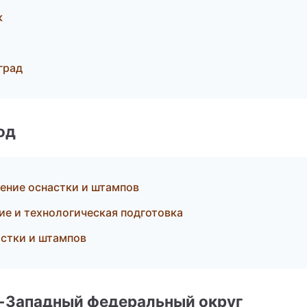
к
град
од
ление оснастки и штампов
е и технологическая подготовка
стки и штампов
о-Западный федеральный округ