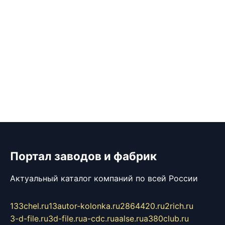
Портал заводов и фабрик
Актуальный каталог компаний по всей России
133chel.ru
13autor-kolonka.ru
2864420.ru
2rich.ru
3-d-file.ru
3d-file.ru
a-cdc.ru
aalse.ru
a380club.ru