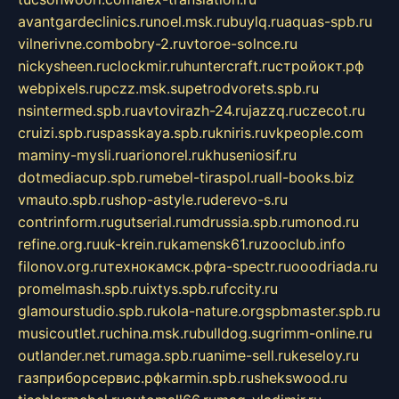
avantgardeclinics.ru
noel.msk.ru
buylq.ru
aquas-spb.ru
vilnerivne.com
bobry-2.ru
vtoroe-solnce.ru
nickysheen.ru
clockmir.ru
huntercraft.ru
стройокт.рф
webpixels.ru
pczz.msk.su
petrodvorets.spb.ru
nsintermed.spb.ru
avtovirazh-24.ru
jazzq.ru
czecot.ru
cruizi.spb.ru
spasskaya.spb.ru
kniris.ru
vkpeople.com
maminy-mysli.ru
arionorel.ru
khuseniosif.ru
dotmediacup.spb.ru
mebel-tiraspol.ru
all-books.biz
vmauto.spb.ru
shop-astyle.ru
derevo-s.ru
contrinform.ru
gutserial.ru
mdrussia.spb.ru
monod.ru
refine.org.ru
uk-krein.ru
kamensk61.ru
zooclub.info
filonov.org.ru
технокамск.рф
ra-spectr.ru
ooodriada.ru
promelmash.spb.ru
ixtys.spb.ru
fccity.ru
glamourstudio.spb.ru
kola-nature.org
spbmaster.spb.ru
musicoutlet.ru
china.msk.ru
bulldog.su
grimm-online.ru
outlander.net.ru
maga.spb.ru
anime-sell.ru
keseloy.ru
газприборсервис.рф
karmin.spb.ru
shekswood.ru