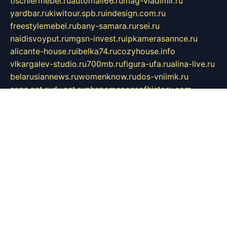
tischlermebel.ru
automall66.ru
mag-vladimir.ru
yardbar.ru
kiwitour.spb.ru
indesign.com.ru
freestylemebel.ru
bany-samara.ru
rsei.ru
naidisvoyput.ru
mgsn-invest.ru
ipkamerasannce.ru
alicante-house.ru
ibelka74.ru
cozyhouse.info
vlkargalev-studio.ru
700mb.ru
figura-ufa.ru
alina-live.ru
belarusiannews.ru
womenknow.ru
dos-vniimk.ru
sega.net.ru
dv.net.ru
phenomenonsofhistory.com
telesputnik.net.ru
wall.pp.ru
pylesosroidmi.ru
gtc-clan.ru
cligs.ru
bibikazap.ru
popova.org.ru
netwhistler.spb.ru
bellvil.ru
bonzon.ru
iss-vladik.ru
defiparis.net.ru
las-gryzas.ru
amku.ru
electednews.spb.ru
feather.org.ru
spar72.ru
tankiigri.ru
dominus.com.ru
ibtree.ru
sanykool.pp.ru
unixlib.org.ru
menatep.spb.ru
gartenterrassen.ru
printeka.ru
skvozilka.com.ru
parkovka-pub.ru
lovemobi.ru
art-ru.ru
emulatorz.com.ru
alucomp.com.ru
tatforum.com.ru
alternativa-profi.ru
dermakler.ru
artsurvey.ru
aredir.ru