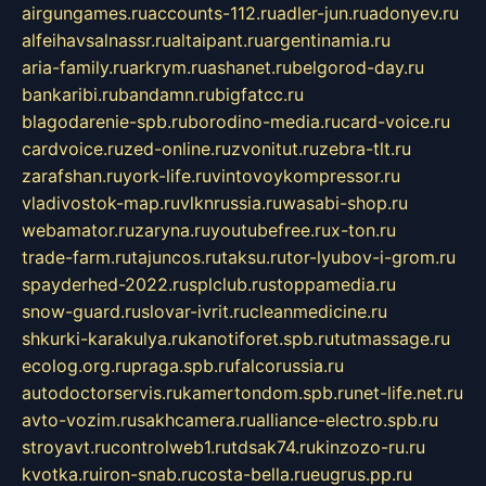
airgungames.ru
accounts-112.ru
adler-jun.ru
adonyev.ru
alfeihavsalnassr.ru
altaipant.ru
argentinamia.ru
aria-family.ru
arkrym.ru
ashanet.ru
belgorod-day.ru
bankaribi.ru
bandamn.ru
bigfatcc.ru
blagodarenie-spb.ru
borodino-media.ru
card-voice.ru
cardvoice.ru
zed-online.ru
zvonitut.ru
zebra-tlt.ru
zarafshan.ru
york-life.ru
vintovoykompressor.ru
vladivostok-map.ru
vlknrussia.ru
wasabi-shop.ru
webamator.ru
zaryna.ru
youtubefree.ru
x-ton.ru
trade-farm.ru
tajuncos.ru
taksu.ru
tor-lyubov-i-grom.ru
spayderhed-2022.ru
splclub.ru
stoppamedia.ru
snow-guard.ru
slovar-ivrit.ru
cleanmedicine.ru
shkurki-karakulya.ru
kanotiforet.spb.ru
tutmassage.ru
ecolog.org.ru
praga.spb.ru
falcorussia.ru
autodoctorservis.ru
kamertondom.spb.ru
net-life.net.ru
avto-vozim.ru
sakhcamera.ru
alliance-electro.spb.ru
stroyavt.ru
controlweb1.ru
tdsak74.ru
kinzozo-ru.ru
kvotka.ru
iron-snab.ru
costa-bella.ru
eugrus.pp.ru