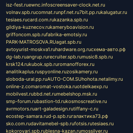
isz-fest.ru
ewnc.info
screensaver-clock.net.ru
volnav.spb.ru
comnat.ru
npf.net.ru
7bit.pp.ru
kalugatur.ru
tesiaes.ru
card.com.ru
kazanka.spb.ru
gildiya-kuznecov.ru
kameryboavision.ru
griffoncom.spb.ru
fabrika-emotsiy.ru
PARK-MATROSOVA.RU
agat.spb.ru
avtoyurist-moskva1.ru
hardware.org.ru
схема-авто.рф
dg-lab.ru
angrup.ru
recruiter.spb.ru
music8.spb.ru
krsk124.ru
kubok.spb.ru
romanofforex.ru
analitikaplus.ru
spyonline.ru
zosikamery.ru
sloboda-ural.pp.ru
AUTO-COM.SU
hohota.net
alimy.ru
online-z.com
aromat-vostoka.ru
otdelkaexp.ru
mobilvest.ru
bbd.net.ru
mebelshop.msk.ru
smp-forum.ru
bastion-td.ru
kosmoscreative.ru
avrmotors.ru
art-galadesign.ru
tiffany-c.ru
ecostep-samara.ru
d-p.spb.ru
галактика73.рф
sko.com.ru
davitamebel-spb.ru
fotsis.ru
tesiaes.ru
kokoroyari.spb.ru
blesna-kazan.ru
mossilver.ru