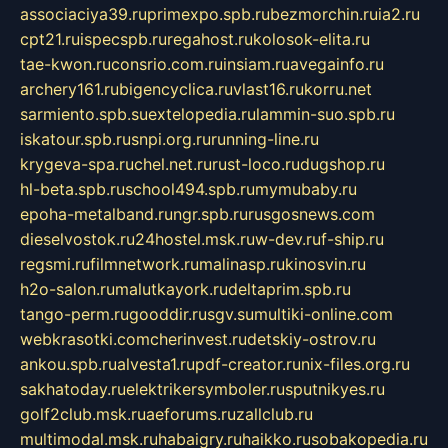
associaciya39.ru
primexpo.spb.ru
bezmorchin.ru
ia2.ru
cpt21.ru
ispecspb.ru
regahost.ru
kolosok-elita.ru
tae-kwon.ru
consrio.com.ru
insiam.ru
avegainfo.ru
archery161.ru
bigencyclica.ru
vlast16.ru
korru.net
sarmiento.spb.su
extelopedia.ru
lammin-suo.spb.ru
iskatour.spb.ru
snpi.org.ru
running-line.ru
krygeva-spa.ru
chel.net.ru
rust-loco.ru
dugshop.ru
hl-beta.spb.ru
school494.spb.ru
mymubaby.ru
epoha-metalband.ru
ngr.spb.ru
rusgosnews.com
dieselvostok.ru
24hostel.msk.ru
w-dev.ru
f-ship.ru
regsmi.ru
filmnetwork.ru
malinasp.ru
kinosvin.ru
h2o-salon.ru
malutkayork.ru
deltaprim.spb.ru
tango-perm.ru
gooddir.ru
sgv.su
multiki-online.com
webkrasotki.com
cherinvest.ru
detskiy-ostrov.ru
ankou.spb.ru
alvesta1.ru
pdf-creator.ru
nix-files.org.ru
sakhatoday.ru
elektrikersymboler.ru
sputnikyes.ru
golf2club.msk.ru
aeforums.ru
zallclub.ru
multimodal.msk.ru
habaigry.ru
haikko.ru
sobakopedia.ru