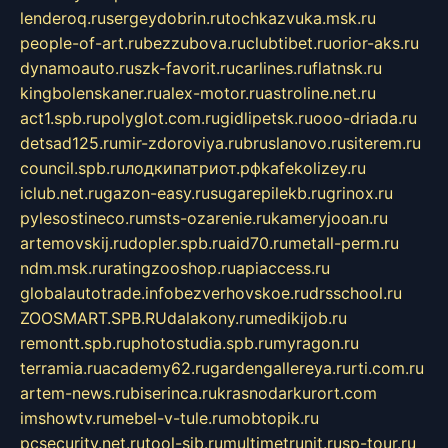
lenderoq.ru
sergeydobrin.ru
tochkazvuka.msk.ru
people-of-art.ru
bezzubova.ru
clubtibet.ru
orior-aks.ru
dynamoauto.ru
szk-favorit.ru
carlines.ru
flatnsk.ru
kingbolenskaner.ru
alex-motor.ru
astroline.net.ru
act1.spb.ru
polyglot.com.ru
gidlipetsk.ru
ooo-driada.ru
detsad125.ru
mir-zdoroviya.ru
bruslanovo.ru
siterem.ru
council.spb.ru
лодкипатриот.рф
kafekolizey.ru
iclub.net.ru
gazon-easy.ru
sugarepilekb.ru
grinox.ru
pylesostineco.ru
msts-ozarenie.ru
kameryjooan.ru
artemovskij.ru
dopler.spb.ru
aid70.ru
metall-perm.ru
ndm.msk.ru
ratingzooshop.ru
apiaccess.ru
globalautotrade.info
bezverhovskoe.ru
drsschool.ru
ZOOSMART.SPB.RU
dalakony.ru
medikijob.ru
remontt.spb.ru
photostudia.spb.ru
myragon.ru
terramia.ru
academy62.ru
gardengallereya.ru
rti.com.ru
artem-news.ru
biserinca.ru
krasnodarkurort.com
imshowtv.ru
mebel-v-tule.ru
mobtopik.ru
pcsecurity.net.ru
tool-sib.ru
multimetrunit.ru
sp-tour.ru