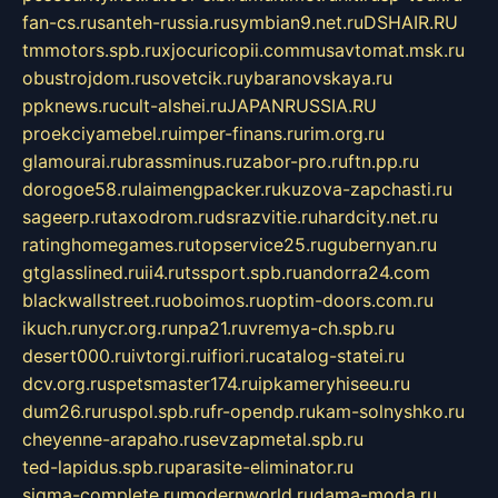
fan-cs.ru
santeh-russia.ru
symbian9.net.ru
DSHAIR.RU
tmmotors.spb.ru
xjocuricopii.com
musavtomat.msk.ru
obustrojdom.ru
sovetcik.ru
ybaranovskaya.ru
ppknews.ru
cult-alshei.ru
JAPANRUSSIA.RU
proekciyamebel.ru
imper-finans.ru
rim.org.ru
glamourai.ru
brassminus.ru
zabor-pro.ru
ftn.pp.ru
dorogoe58.ru
laimengpacker.ru
kuzova-zapchasti.ru
sageerp.ru
taxodrom.ru
dsrazvitie.ru
hardcity.net.ru
ratinghomegames.ru
topservice25.ru
gubernyan.ru
gtglasslined.ru
ii4.ru
tssport.spb.ru
andorra24.com
blackwallstreet.ru
oboimos.ru
optim-doors.com.ru
ikuch.ru
nycr.org.ru
npa21.ru
vremya-ch.spb.ru
desert000.ru
ivtorgi.ru
ifiori.ru
catalog-statei.ru
dcv.org.ru
spetsmaster174.ru
ipkameryhiseeu.ru
dum26.ru
ruspol.spb.ru
fr-opendp.ru
kam-solnyshko.ru
cheyenne-arapaho.ru
sevzapmetal.spb.ru
ted-lapidus.spb.ru
parasite-eliminator.ru
sigma-complete.ru
modernworld.ru
dama-moda.ru