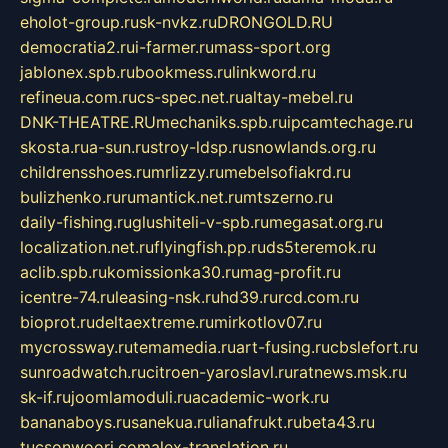
eholot-group.ru
sk-nvkz.ru
DRONGOLD.RU
democratia2.ru
i-farmer.ru
mass-sport.org
jablonex.spb.ru
bookmess.ru
linkword.ru
refineua.com.ru
cs-spec.net.ru
altay-mebel.ru
DNK-THEATRE.RU
mechaniks.spb.ru
ipcamtechage.ru
skosta.ru
a-sun.ru
stroy-ldsp.ru
snowlands.org.ru
childrensshoes.ru
mrlizzy.ru
mebelsofiakrd.ru
bulizhenko.ru
rumantick.net.ru
mtszerno.ru
daily-fishing.ru
glushiteli-v-spb.ru
megasat.org.ru
localization.net.ru
flyingfish.pp.ru
ds5teremok.ru
aclib.spb.ru
komissionka30.ru
mag-profit.ru
icentre-74.ru
leasing-nsk.ru
hd39.ru
rcd.com.ru
bioprot.ru
deltaextreme.ru
mirkotlov07.ru
mycrossway.ru
temamedia.ru
art-fusing.ru
cbslefort.ru
sunroadwatch.ru
citroen-yaroslavl.ru
ratnews.msk.ru
sk-if.ru
joomlamoduli.ru
academic-work.ru
bananaboys.ru
sanekua.ru
lianafrukt.ru
beta43.ru
tucsonwoori.com
alex-translation.ru