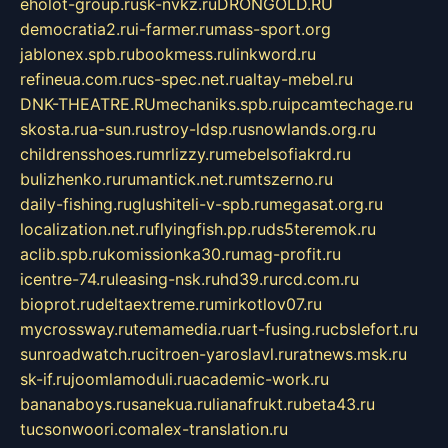
eholot-group.ru
sk-nvkz.ru
DRONGOLD.RU
democratia2.ru
i-farmer.ru
mass-sport.org
jablonex.spb.ru
bookmess.ru
linkword.ru
refineua.com.ru
cs-spec.net.ru
altay-mebel.ru
DNK-THEATRE.RU
mechaniks.spb.ru
ipcamtechage.ru
skosta.ru
a-sun.ru
stroy-ldsp.ru
snowlands.org.ru
childrensshoes.ru
mrlizzy.ru
mebelsofiakrd.ru
bulizhenko.ru
rumantick.net.ru
mtszerno.ru
daily-fishing.ru
glushiteli-v-spb.ru
megasat.org.ru
localization.net.ru
flyingfish.pp.ru
ds5teremok.ru
aclib.spb.ru
komissionka30.ru
mag-profit.ru
icentre-74.ru
leasing-nsk.ru
hd39.ru
rcd.com.ru
bioprot.ru
deltaextreme.ru
mirkotlov07.ru
mycrossway.ru
temamedia.ru
art-fusing.ru
cbslefort.ru
sunroadwatch.ru
citroen-yaroslavl.ru
ratnews.msk.ru
sk-if.ru
joomlamoduli.ru
academic-work.ru
bananaboys.ru
sanekua.ru
lianafrukt.ru
beta43.ru
tucsonwoori.com
alex-translation.ru