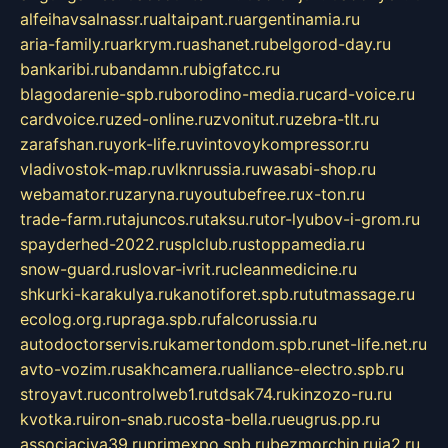
alfeihavsalnassr.ru
altaipant.ru
argentinamia.ru
aria-family.ru
arkrym.ru
ashanet.ru
belgorod-day.ru
bankaribi.ru
bandamn.ru
bigfatcc.ru
blagodarenie-spb.ru
borodino-media.ru
card-voice.ru
cardvoice.ru
zed-online.ru
zvonitut.ru
zebra-tlt.ru
zarafshan.ru
york-life.ru
vintovoykompressor.ru
vladivostok-map.ru
vlknrussia.ru
wasabi-shop.ru
webamator.ru
zaryna.ru
youtubefree.ru
x-ton.ru
trade-farm.ru
tajuncos.ru
taksu.ru
tor-lyubov-i-grom.ru
spayderhed-2022.ru
splclub.ru
stoppamedia.ru
snow-guard.ru
slovar-ivrit.ru
cleanmedicine.ru
shkurki-karakulya.ru
kanotiforet.spb.ru
tutmassage.ru
ecolog.org.ru
praga.spb.ru
falcorussia.ru
autodoctorservis.ru
kamertondom.spb.ru
net-life.net.ru
avto-vozim.ru
sakhcamera.ru
alliance-electro.spb.ru
stroyavt.ru
controlweb1.ru
tdsak74.ru
kinzozo-ru.ru
kvotka.ru
iron-snab.ru
costa-bella.ru
eugrus.pp.ru
associaciya39.ru
primexpo.spb.ru
bezmorchin.ru
ia2.ru