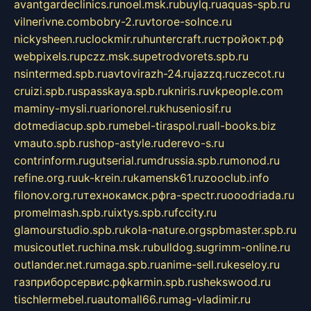
avantgardeclinics.ru
noel.msk.ru
buylq.ru
aquas-spb.ru
vilnerivne.com
bobry-2.ru
vtoroe-solnce.ru
nickysheen.ru
clockmir.ru
huntercraft.ru
стройокт.рф
webpixels.ru
pczz.msk.su
petrodvorets.spb.ru
nsintermed.spb.ru
avtovirazh-24.ru
jazzq.ru
czecot.ru
cruizi.spb.ru
spasskaya.spb.ru
kniris.ru
vkpeople.com
maminy-mysli.ru
arionorel.ru
khuseniosif.ru
dotmediacup.spb.ru
mebel-tiraspol.ru
all-books.biz
vmauto.spb.ru
shop-astyle.ru
derevo-s.ru
contrinform.ru
gutserial.ru
mdrussia.spb.ru
monod.ru
refine.org.ru
uk-krein.ru
kamensk61.ru
zooclub.info
filonov.org.ru
технокамск.рф
ra-spectr.ru
ooodriada.ru
promelmash.spb.ru
ixtys.spb.ru
fccity.ru
glamourstudio.spb.ru
kola-nature.org
spbmaster.spb.ru
musicoutlet.ru
china.msk.ru
bulldog.su
grimm-online.ru
outlander.net.ru
maga.spb.ru
anime-sell.ru
keseloy.ru
газприборсервис.рф
karmin.spb.ru
shekswood.ru
tischlermebel.ru
automall66.ru
mag-vladimir.ru