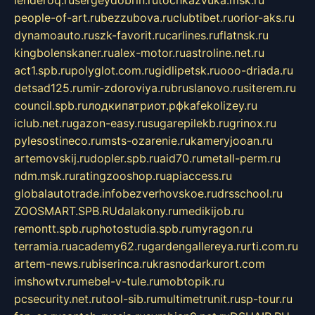
lenderoq.ru
sergeydobrin.ru
tochkazvuka.msk.ru
people-of-art.ru
bezzubova.ru
clubtibet.ru
orior-aks.ru
dynamoauto.ru
szk-favorit.ru
carlines.ru
flatnsk.ru
kingbolenskaner.ru
alex-motor.ru
astroline.net.ru
act1.spb.ru
polyglot.com.ru
gidlipetsk.ru
ooo-driada.ru
detsad125.ru
mir-zdoroviya.ru
bruslanovo.ru
siterem.ru
council.spb.ru
лодкипатриот.рф
kafekolizey.ru
iclub.net.ru
gazon-easy.ru
sugarepilekb.ru
grinox.ru
pylesostineco.ru
msts-ozarenie.ru
kameryjooan.ru
artemovskij.ru
dopler.spb.ru
aid70.ru
metall-perm.ru
ndm.msk.ru
ratingzooshop.ru
apiaccess.ru
globalautotrade.info
bezverhovskoe.ru
drsschool.ru
ZOOSMART.SPB.RU
dalakony.ru
medikijob.ru
remontt.spb.ru
photostudia.spb.ru
myragon.ru
terramia.ru
academy62.ru
gardengallereya.ru
rti.com.ru
artem-news.ru
biserinca.ru
krasnodarkurort.com
imshowtv.ru
mebel-v-tule.ru
mobtopik.ru
pcsecurity.net.ru
tool-sib.ru
multimetrunit.ru
sp-tour.ru