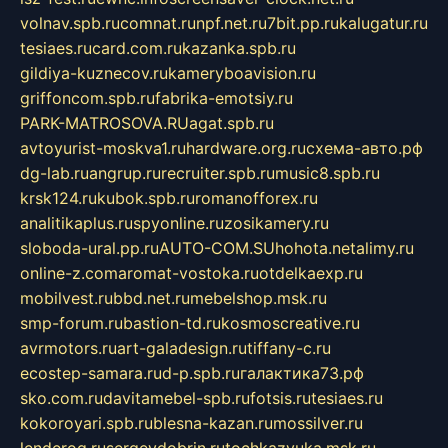
volnav.spb.ru
comnat.ru
npf.net.ru
7bit.pp.ru
kalugatur.ru
tesiaes.ru
card.com.ru
kazanka.spb.ru
gildiya-kuznecov.ru
kameryboavision.ru
griffoncom.spb.ru
fabrika-emotsiy.ru
PARK-MATROSOVA.RU
agat.spb.ru
avtoyurist-moskva1.ru
hardware.org.ru
схема-авто.рф
dg-lab.ru
angrup.ru
recruiter.spb.ru
music8.spb.ru
krsk124.ru
kubok.spb.ru
romanofforex.ru
analitikaplus.ru
spyonline.ru
zosikamery.ru
sloboda-ural.pp.ru
AUTO-COM.SU
hohota.net
alimy.ru
online-z.com
aromat-vostoka.ru
otdelkaexp.ru
mobilvest.ru
bbd.net.ru
mebelshop.msk.ru
smp-forum.ru
bastion-td.ru
kosmoscreative.ru
avrmotors.ru
art-galadesign.ru
tiffany-c.ru
ecostep-samara.ru
d-p.spb.ru
галактика73.рф
sko.com.ru
davitamebel-spb.ru
fotsis.ru
tesiaes.ru
kokoroyari.spb.ru
blesna-kazan.ru
mossilver.ru