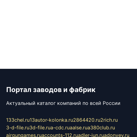
Портал заводов и фабрик
Актуальный каталог компаний по всей России
133chel.ru
13autor-kolonka.ru
2864420.ru
2rich.ru
3-d-file.ru
3d-file.ru
a-cdc.ru
aalse.ru
a380club.ru
airgungames.ru
accounts-112.ru
adler-jun.ru
adonyev.ru