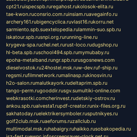
cpt21.ru
ispecspb.ru
regahost.ru
kolosok-elita.ru
tae-kwon.ru
consrio.com.ru
insiam.ru
avegainfo.ru
archery161.ru
bigencyclica.ru
vlast16.ru
korru.net
sarmiento.spb.su
extelopedia.ru
lammin-suo.spb.ru
iskatour.spb.ru
snpi.org.ru
running-line.ru
krygeva-spa.ru
chel.net.ru
rust-loco.ru
dugshop.ru
hl-beta.spb.ru
school494.spb.ru
mymubaby.ru
epoha-metalband.ru
ngr.spb.ru
rusgosnews.com
dieselvostok.ru
24hostel.msk.ru
w-dev.ru
f-ship.ru
regsmi.ru
filmnetwork.ru
malinasp.ru
kinosvin.ru
h2o-salon.ru
malutkayork.ru
deltaprim.spb.ru
tango-perm.ru
gooddir.ru
sgv.su
multiki-online.com
webkrasotki.com
cherinvest.ru
detskiy-ostrov.ru
ankou.spb.ru
alvesta1.ru
pdf-creator.ru
nix-files.org.ru
sakhatoday.ru
elektrikersymboler.ru
sputnikyes.ru
golf2club.msk.ru
aeforums.ru
zallclub.ru
multimodal.msk.ru
habaigry.ru
haikko.ru
sobakopedia.ru
isz-fest.ru
ewnc.info
screensaver-clock.net.ru