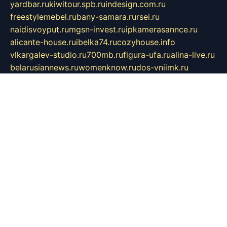
yardbar.ru
kiwitour.spb.ru
indesign.com.ru
freestylemebel.ru
bany-samara.ru
rsei.ru
naidisvoyput.ru
mgsn-invest.ru
ipkamerasannce.ru
alicante-house.ru
ibelka74.ru
cozyhouse.info
vlkargalev-studio.ru
700mb.ru
figura-ufa.ru
alina-live.ru
belarusiannews.ru
womenknow.ru
dos-vniimk.ru
sega.net.ru
dv.net.ru
phenomenonsofhistory.com
telesputnik.net.ru
wall.pp.ru
pylesosroidmi.ru
gtc-clan.ru
cligs.ru
bibikazap.ru
popova.org.ru
netwhistler.spb.ru
bellvil.ru
bonzon.ru
iss-vladik.ru
defiparis.net.ru
las-gryzas.ru
amku.ru
electednews.spb.ru
feather.org.ru
spar72.ru
tankiigri.ru
dominus.com.ru
ibtree.ru
sanykool.pp.ru
unixlib.org.ru
menatep.spb.ru
gartenterrassen.ru
printeka.ru
skvozilka.com.ru
parkovka-pub.ru
lovemobi.ru
art-ru.ru
emulatorz.com.ru
alucomp.com.ru
tatforum.com.ru
alternativa-profi.ru
dermakler.ru
artsurvey.ru
aredir.ru
khimspas.ru
centr-maxi.ru
2018r.ru