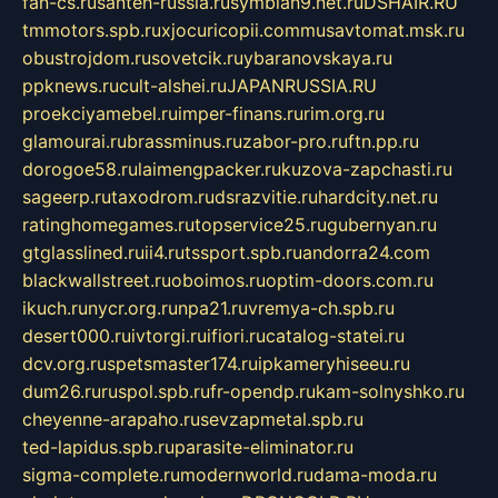
fan-cs.ru
santeh-russia.ru
symbian9.net.ru
DSHAIR.RU
tmmotors.spb.ru
xjocuricopii.com
musavtomat.msk.ru
obustrojdom.ru
sovetcik.ru
ybaranovskaya.ru
ppknews.ru
cult-alshei.ru
JAPANRUSSIA.RU
proekciyamebel.ru
imper-finans.ru
rim.org.ru
glamourai.ru
brassminus.ru
zabor-pro.ru
ftn.pp.ru
dorogoe58.ru
laimengpacker.ru
kuzova-zapchasti.ru
sageerp.ru
taxodrom.ru
dsrazvitie.ru
hardcity.net.ru
ratinghomegames.ru
topservice25.ru
gubernyan.ru
gtglasslined.ru
ii4.ru
tssport.spb.ru
andorra24.com
blackwallstreet.ru
oboimos.ru
optim-doors.com.ru
ikuch.ru
nycr.org.ru
npa21.ru
vremya-ch.spb.ru
desert000.ru
ivtorgi.ru
ifiori.ru
catalog-statei.ru
dcv.org.ru
spetsmaster174.ru
ipkameryhiseeu.ru
dum26.ru
ruspol.spb.ru
fr-opendp.ru
kam-solnyshko.ru
cheyenne-arapaho.ru
sevzapmetal.spb.ru
ted-lapidus.spb.ru
parasite-eliminator.ru
sigma-complete.ru
modernworld.ru
dama-moda.ru