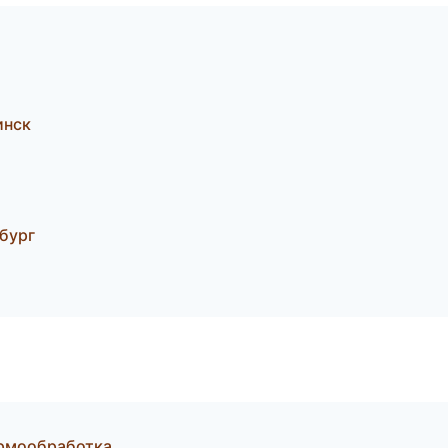
инск
бург
ермообработка