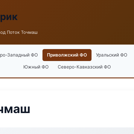
брик
вод Поток Точмаш
ро-Западный ФО
Приволжский ФО
Уральский ФО
Южный ФО
Северо-Кавказский ФО
очмаш