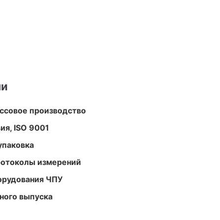
ми
ассовое производство
ия, ISO 9001
упаковка
ротоколы измерений
орудования ЧПУ
ного выпуска