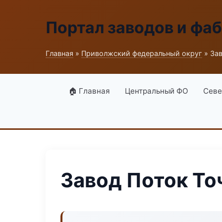
Портал заводов и фа
Главная
»
Приволжский федеральный округ
» За
🏠 Главная
Центральный ФО
Севе
Завод Поток Т