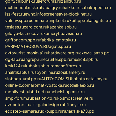
golf2club.msk.ru
aeforums.ru
zallclub.ru
multimodal.msk.ru
habaigry.ru
haikko.ru
sobakopedia.ru
isz-fest.ru
ewnc.info
screensaver-clock.net.ru
volnav.spb.ru
comnat.ru
npf.net.ru
7bit.pp.ru
kalugatur.ru
tesiaes.ru
card.com.ru
kazanka.spb.ru
gildiya-kuznecov.ru
kameryboavision.ru
griffoncom.spb.ru
fabrika-emotsiy.ru
PARK-MATROSOVA.RU
agat.spb.ru
avtoyurist-moskva1.ru
hardware.org.ru
схема-авто.рф
dg-lab.ru
angrup.ru
recruiter.spb.ru
music8.spb.ru
krsk124.ru
kubok.spb.ru
romanofforex.ru
analitikaplus.ru
spyonline.ru
zosikamery.ru
sloboda-ural.pp.ru
AUTO-COM.SU
hohota.net
alimy.ru
online-z.com
aromat-vostoka.ru
otdelkaexp.ru
mobilvest.ru
bbd.net.ru
mebelshop.msk.ru
smp-forum.ru
bastion-td.ru
kosmoscreative.ru
avrmotors.ru
art-galadesign.ru
tiffany-c.ru
ecostep-samara.ru
d-p.spb.ru
галактика73.рф