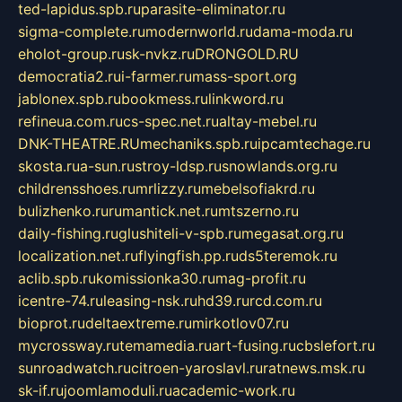
ted-lapidus.spb.ru
parasite-eliminator.ru
sigma-complete.ru
modernworld.ru
dama-moda.ru
eholot-group.ru
sk-nvkz.ru
DRONGOLD.RU
democratia2.ru
i-farmer.ru
mass-sport.org
jablonex.spb.ru
bookmess.ru
linkword.ru
refineua.com.ru
cs-spec.net.ru
altay-mebel.ru
DNK-THEATRE.RU
mechaniks.spb.ru
ipcamtechage.ru
skosta.ru
a-sun.ru
stroy-ldsp.ru
snowlands.org.ru
childrensshoes.ru
mrlizzy.ru
mebelsofiakrd.ru
bulizhenko.ru
rumantick.net.ru
mtszerno.ru
daily-fishing.ru
glushiteli-v-spb.ru
megasat.org.ru
localization.net.ru
flyingfish.pp.ru
ds5teremok.ru
aclib.spb.ru
komissionka30.ru
mag-profit.ru
icentre-74.ru
leasing-nsk.ru
hd39.ru
rcd.com.ru
bioprot.ru
deltaextreme.ru
mirkotlov07.ru
mycrossway.ru
temamedia.ru
art-fusing.ru
cbslefort.ru
sunroadwatch.ru
citroen-yaroslavl.ru
ratnews.msk.ru
sk-if.ru
joomlamoduli.ru
academic-work.ru