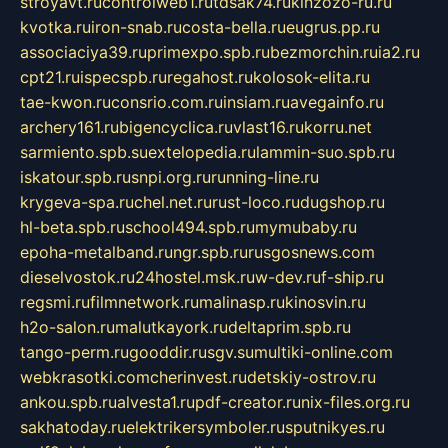
stroyavt.ru
controlweb1.ru
tdsak74.ru
kinzozo-ru.ru
kvotka.ru
iron-snab.ru
costa-bella.ru
eugrus.pp.ru
associaciya39.ru
primexpo.spb.ru
bezmorchin.ru
ia2.ru
cpt21.ru
ispecspb.ru
regahost.ru
kolosok-elita.ru
tae-kwon.ru
consrio.com.ru
insiam.ru
avegainfo.ru
archery161.ru
bigencyclica.ru
vlast16.ru
korru.net
sarmiento.spb.su
extelopedia.ru
lammin-suo.spb.ru
iskatour.spb.ru
snpi.org.ru
running-line.ru
krygeva-spa.ru
chel.net.ru
rust-loco.ru
dugshop.ru
hl-beta.spb.ru
school494.spb.ru
mymubaby.ru
epoha-metalband.ru
ngr.spb.ru
rusgosnews.com
dieselvostok.ru
24hostel.msk.ru
w-dev.ru
f-ship.ru
regsmi.ru
filmnetwork.ru
malinasp.ru
kinosvin.ru
h2o-salon.ru
malutkayork.ru
deltaprim.spb.ru
tango-perm.ru
gooddir.ru
sgv.su
multiki-online.com
webkrasotki.com
cherinvest.ru
detskiy-ostrov.ru
ankou.spb.ru
alvesta1.ru
pdf-creator.ru
nix-files.org.ru
sakhatoday.ru
elektrikersymboler.ru
sputnikyes.ru