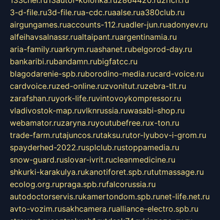
133chel.ru
13autor-kolonka.ru
2864420.ru
2rich.ru
3-d-file.ru
3d-file.ru
a-cdc.ru
aalse.ru
a380club.ru
airgungames.ru
accounts-112.ru
adler-jun.ru
adonyev.ru
alfeihavsalnassr.ru
altaipant.ru
argentinamia.ru
aria-family.ru
arkrym.ru
ashanet.ru
belgorod-day.ru
bankaribi.ru
bandamn.ru
bigfatcc.ru
blagodarenie-spb.ru
borodino-media.ru
card-voice.ru
cardvoice.ru
zed-online.ru
zvonitut.ru
zebra-tlt.ru
zarafshan.ru
york-life.ru
vintovoykompressor.ru
vladivostok-map.ru
vlknrussia.ru
wasabi-shop.ru
webamator.ru
zaryna.ru
youtubefree.ru
x-ton.ru
trade-farm.ru
tajuncos.ru
taksu.ru
tor-lyubov-i-grom.ru
spayderhed-2022.ru
splclub.ru
stoppamedia.ru
snow-guard.ru
slovar-ivrit.ru
cleanmedicine.ru
shkurki-karakulya.ru
kanotiforet.spb.ru
tutmassage.ru
ecolog.org.ru
praga.spb.ru
falcorussia.ru
autodoctorservis.ru
kamertondom.spb.ru
net-life.net.ru
avto-vozim.ru
sakhcamera.ru
alliance-electro.spb.ru