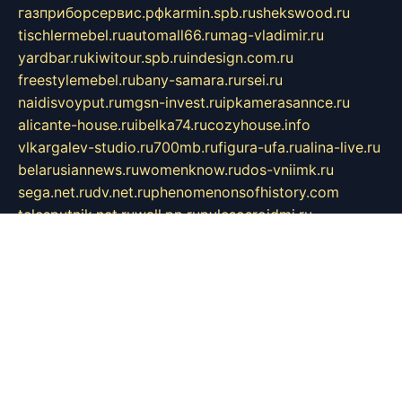
газприборсервис.рф
karmin.spb.ru
shekswood.ru
tischlermebel.ru
automall66.ru
mag-vladimir.ru
yardbar.ru
kiwitour.spb.ru
indesign.com.ru
freestylemebel.ru
bany-samara.ru
rsei.ru
naidisvoyput.ru
mgsn-invest.ru
ipkamerasannce.ru
alicante-house.ru
ibelka74.ru
cozyhouse.info
vlkargalev-studio.ru
700mb.ru
figura-ufa.ru
alina-live.ru
belarusiannews.ru
womenknow.ru
dos-vniimk.ru
sega.net.ru
dv.net.ru
phenomenonsofhistory.com
telesputnik.net.ru
wall.pp.ru
pylesosroidmi.ru
gtc-clan.ru
cligs.ru
bibikazap.ru
popova.org.ru
netwhistler.spb.ru
bellvil.ru
bonzon.ru
iss-vladik.ru
defiparis.net.ru
las-gryzas.ru
amku.ru
electednews.spb.ru
feather.org.ru
spar72.ru
tankiigri.ru
dominus.com.ru
ibtree.ru
sanykool.pp.ru
unixlib.org.ru
menatep.spb.ru
gartenterrassen.ru
printeka.ru
skvozilka.com.ru
parkovka-pub.ru
lovemobi.ru
art-ru.ru
emulatorz.com.ru
alucomp.com.ru
tatforum.com.ru