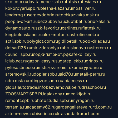
sko.com.ru
davitamebel-spb.ru
fotsis.ru
tesiaes.ru
kokoroyari.spb.ru
blesna-kazan.ru
mossilver.ru
lenderoq.ru
sergeydobrin.ru
tochkazvuka.msk.ru
people-of-art.ru
bezzubova.ru
clubtibet.ru
orior-aks.ru
dynamoauto.ru
szk-favorit.ru
carlines.ru
flatnsk.ru
kingbolenskaner.ru
alex-motor.ru
astroline.net.ru
act1.spb.ru
polyglot.com.ru
gidlipetsk.ru
ooo-driada.ru
detsad125.ru
mir-zdoroviya.ru
bruslanovo.ru
siterem.ru
council.spb.ru
лодкипатриот.рф
kafekolizey.ru
iclub.net.ru
gazon-easy.ru
sugarepilekb.ru
grinox.ru
pylesostineco.ru
msts-ozarenie.ru
kameryjooan.ru
artemovskij.ru
dopler.spb.ru
aid70.ru
metall-perm.ru
ndm.msk.ru
ratingzooshop.ru
apiaccess.ru
globalautotrade.info
bezverhovskoe.ru
drsschool.ru
ZOOSMART.SPB.RU
dalakony.ru
medikijob.ru
remontt.spb.ru
photostudia.spb.ru
myragon.ru
terramia.ru
academy62.ru
gardengallereya.ru
rti.com.ru
artem-news.ru
biserinca.ru
krasnodarkurort.com