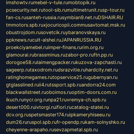
imshowtv.ru
mebel-v-tule.ru
mobtopik.ru
pcsecurity.net.ru
tool-sib.ru
multimetrunit.ru
sp-tour.ru
fan-cs.ru
santeh-russia.ru
symbian9.net.ru
DSHAIR.RU
tmmotors.spb.ru
xjocuricopii.com
musavtomat.msk.ru
obustrojdom.ru
sovetcik.ru
ybaranovskaya.ru
ppknews.ru
cult-alshei.ru
JAPANRUSSIA.RU
proekciyamebel.ru
imper-finans.ru
rim.org.ru
glamourai.ru
brassminus.ru
zabor-pro.ru
ftn.pp.ru
dorogoe58.ru
laimengpacker.ru
kuzova-zapchasti.ru
sageerp.ru
taxodrom.ru
dsrazvitie.ru
hardcity.net.ru
ratinghomegames.ru
topservice25.ru
gubernyan.ru
gtglasslined.ru
ii4.ru
tssport.spb.ru
andorra24.com
blackwallstreet.ru
oboimos.ru
optim-doors.com.ru
ikuch.ru
nycr.org.ru
npa21.ru
vremya-ch.spb.ru
desert000.ru
ivtorgi.ru
ifiori.ru
catalog-statei.ru
dcv.org.ru
spetsmaster174.ru
ipkameryhiseeu.ru
dum26.ru
ruspol.spb.ru
fr-opendp.ru
kam-solnyshko.ru
cheyenne-arapaho.ru
sevzapmetal.spb.ru