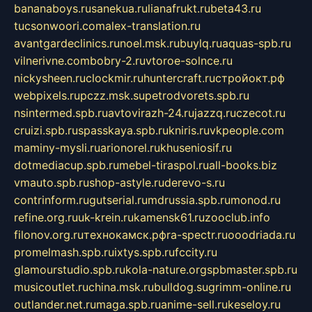
bananaboys.ru
sanekua.ru
lianafrukt.ru
beta43.ru
tucsonwoori.com
alex-translation.ru
avantgardeclinics.ru
noel.msk.ru
buylq.ru
aquas-spb.ru
vilnerivne.com
bobry-2.ru
vtoroe-solnce.ru
nickysheen.ru
clockmir.ru
huntercraft.ru
стройокт.рф
webpixels.ru
pczz.msk.su
petrodvorets.spb.ru
nsintermed.spb.ru
avtovirazh-24.ru
jazzq.ru
czecot.ru
cruizi.spb.ru
spasskaya.spb.ru
kniris.ru
vkpeople.com
maminy-mysli.ru
arionorel.ru
khuseniosif.ru
dotmediacup.spb.ru
mebel-tiraspol.ru
all-books.biz
vmauto.spb.ru
shop-astyle.ru
derevo-s.ru
contrinform.ru
gutserial.ru
mdrussia.spb.ru
monod.ru
refine.org.ru
uk-krein.ru
kamensk61.ru
zooclub.info
filonov.org.ru
технокамск.рф
ra-spectr.ru
ooodriada.ru
promelmash.spb.ru
ixtys.spb.ru
fccity.ru
glamourstudio.spb.ru
kola-nature.org
spbmaster.spb.ru
musicoutlet.ru
china.msk.ru
bulldog.su
grimm-online.ru
outlander.net.ru
maga.spb.ru
anime-sell.ru
keseloy.ru