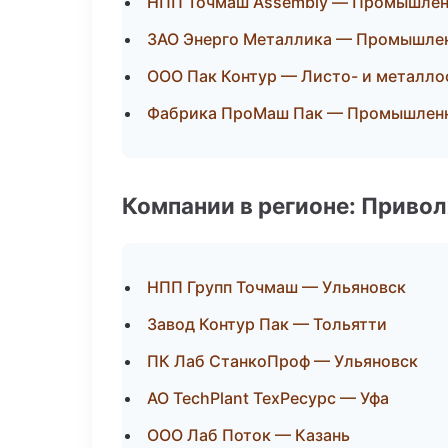
НПП Точмаш Assembly — Промышлен
ЗАО Энерго Металлика — Промышлен
ООО Пак Контур — Листо- и металло
Фабрика ПроМаш Пак — Промышленн
Компании в регионе: Приво
НПП Групп Точмаш — Ульяновск
Завод Контур Пак — Тольятти
ПК Лаб СтанкоПроф — Ульяновск
АО TechPlant ТехРесурс — Уфа
ООО Лаб Поток — Казань