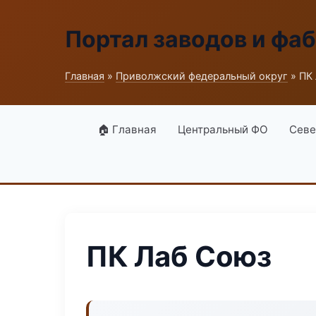
Портал заводов и фа
Главная
»
Приволжский федеральный округ
» ПК
🏠 Главная
Центральный ФО
Севе
ПК Лаб Союз