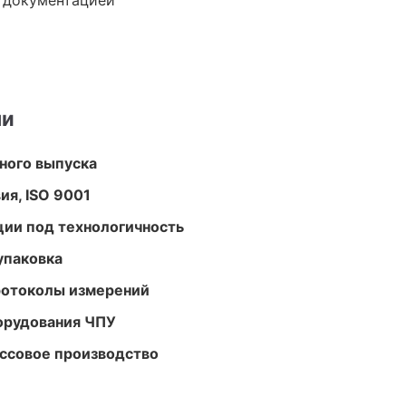
е документацией
ми
ного выпуска
ия, ISO 9001
ции под технологичность
упаковка
ротоколы измерений
орудования ЧПУ
ассовое производство