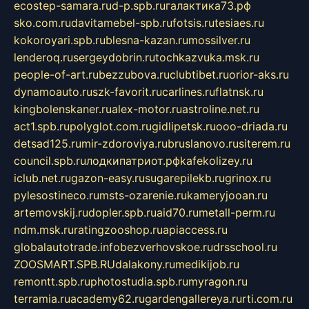
ecostep-samara.ru
d-p.spb.ru
галактика73.рф
sko.com.ru
davitamebel-spb.ru
fotsis.ru
tesiaes.ru
kokoroyari.spb.ru
blesna-kazan.ru
mossilver.ru
lenderoq.ru
sergeydobrin.ru
tochkazvuka.msk.ru
people-of-art.ru
bezzubova.ru
clubtibet.ru
orior-aks.ru
dynamoauto.ru
szk-favorit.ru
carlines.ru
flatnsk.ru
kingbolenskaner.ru
alex-motor.ru
astroline.net.ru
act1.spb.ru
polyglot.com.ru
gidlipetsk.ru
ooo-driada.ru
detsad125.ru
mir-zdoroviya.ru
bruslanovo.ru
siterem.ru
council.spb.ru
лодкипатриот.рф
kafekolizey.ru
iclub.net.ru
gazon-easy.ru
sugarepilekb.ru
grinox.ru
pylesostineco.ru
msts-ozarenie.ru
kameryjooan.ru
artemovskij.ru
dopler.spb.ru
aid70.ru
metall-perm.ru
ndm.msk.ru
ratingzooshop.ru
apiaccess.ru
globalautotrade.info
bezverhovskoe.ru
drsschool.ru
ZOOSMART.SPB.RU
dalakony.ru
medikijob.ru
remontt.spb.ru
photostudia.spb.ru
myragon.ru
terramia.ru
academy62.ru
gardengallereya.ru
rti.com.ru