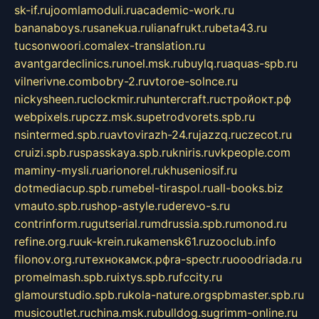
sk-if.ru
joomlamoduli.ru
academic-work.ru
bananaboys.ru
sanekua.ru
lianafrukt.ru
beta43.ru
tucsonwoori.com
alex-translation.ru
avantgardeclinics.ru
noel.msk.ru
buylq.ru
aquas-spb.ru
vilnerivne.com
bobry-2.ru
vtoroe-solnce.ru
nickysheen.ru
clockmir.ru
huntercraft.ru
стройокт.рф
webpixels.ru
pczz.msk.su
petrodvorets.spb.ru
nsintermed.spb.ru
avtovirazh-24.ru
jazzq.ru
czecot.ru
cruizi.spb.ru
spasskaya.spb.ru
kniris.ru
vkpeople.com
maminy-mysli.ru
arionorel.ru
khuseniosif.ru
dotmediacup.spb.ru
mebel-tiraspol.ru
all-books.biz
vmauto.spb.ru
shop-astyle.ru
derevo-s.ru
contrinform.ru
gutserial.ru
mdrussia.spb.ru
monod.ru
refine.org.ru
uk-krein.ru
kamensk61.ru
zooclub.info
filonov.org.ru
технокамск.рф
ra-spectr.ru
ooodriada.ru
promelmash.spb.ru
ixtys.spb.ru
fccity.ru
glamourstudio.spb.ru
kola-nature.org
spbmaster.spb.ru
musicoutlet.ru
china.msk.ru
bulldog.su
grimm-online.ru