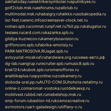
sakhatoday.ru
elektrikersymboler.ru
sputnikyes.ru
golf2club.msk.ru
aeforums.ru
zallclub.ru
multimodal.msk.ru
habaigry.ru
haikko.ru
sobakopedia.ru
isz-fest.ru
ewnc.info
screensaver-clock.net.ru
volnav.spb.ru
comnat.ru
npf.net.ru
7bit.pp.ru
kalugatur.ru
tesiaes.ru
card.com.ru
kazanka.spb.ru
gildiya-kuznecov.ru
kameryboavision.ru
griffoncom.spb.ru
fabrika-emotsiy.ru
PARK-MATROSOVA.RU
agat.spb.ru
avtoyurist-moskva1.ru
hardware.org.ru
схема-авто.рф
dg-lab.ru
angrup.ru
recruiter.spb.ru
music8.spb.ru
krsk124.ru
kubok.spb.ru
romanofforex.ru
analitikaplus.ru
spyonline.ru
zosikamery.ru
sloboda-ural.pp.ru
AUTO-COM.SU
hohota.net
alimy.ru
online-z.com
aromat-vostoka.ru
otdelkaexp.ru
mobilvest.ru
bbd.net.ru
mebelshop.msk.ru
smp-forum.ru
bastion-td.ru
kosmoscreative.ru
avrmotors.ru
art-galadesign.ru
tiffany-c.ru