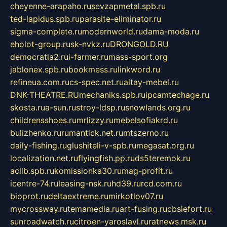
cheyenne-arapaho.ru
sevzapmetal.spb.ru
ted-lapidus.spb.ru
parasite-eliminator.ru
sigma-complete.ru
modernworld.ru
dama-moda.ru
eholot-group.ru
sk-nvkz.ru
DRONGOLD.RU
democratia2.ru
i-farmer.ru
mass-sport.org
jablonex.spb.ru
bookmess.ru
linkword.ru
refineua.com.ru
cs-spec.net.ru
altay-mebel.ru
DNK-THEATRE.RU
mechaniks.spb.ru
ipcamtechage.ru
skosta.ru
a-sun.ru
stroy-ldsp.ru
snowlands.org.ru
childrensshoes.ru
mrlizzy.ru
mebelsofiakrd.ru
bulizhenko.ru
rumantick.net.ru
mtszerno.ru
daily-fishing.ru
glushiteli-v-spb.ru
megasat.org.ru
localization.net.ru
flyingfish.pp.ru
ds5teremok.ru
aclib.spb.ru
komissionka30.ru
mag-profit.ru
icentre-74.ru
leasing-nsk.ru
hd39.ru
rcd.com.ru
bioprot.ru
deltaextreme.ru
mirkotlov07.ru
mycrossway.ru
temamedia.ru
art-fusing.ru
cbslefort.ru
sunroadwatch.ru
citroen-yaroslavl.ru
ratnews.msk.ru