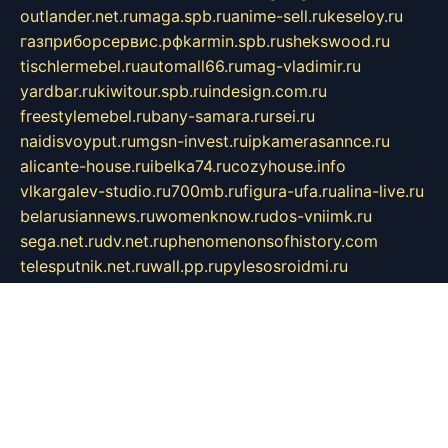
outlander.net.ru
maga.spb.ru
anime-sell.ru
keseloy.ru
газприборсервис.рф
karmin.spb.ru
shekswood.ru
tischlermebel.ru
automall66.ru
mag-vladimir.ru
yardbar.ru
kiwitour.spb.ru
indesign.com.ru
freestylemebel.ru
bany-samara.ru
rsei.ru
naidisvoyput.ru
mgsn-invest.ru
ipkamerasannce.ru
alicante-house.ru
ibelka74.ru
cozyhouse.info
vlkargalev-studio.ru
700mb.ru
figura-ufa.ru
alina-live.ru
belarusiannews.ru
womenknow.ru
dos-vniimk.ru
sega.net.ru
dv.net.ru
phenomenonsofhistory.com
telesputnik.net.ru
wall.pp.ru
pylesosroidmi.ru
gtc-clan.ru
cligs.ru
bibikazap.ru
popova.org.ru
netwhistler.spb.ru
bellvil.ru
bonzon.ru
iss-vladik.ru
defiparis.net.ru
las-gryzas.ru
amku.ru
electednews.spb.ru
feather.org.ru
spar72.ru
tankiigri.ru
dominus.com.ru
ibtree.ru
sanykool.pp.ru
unixlib.org.ru
menatep.spb.ru
gartenterrassen.ru
printeka.ru
skvozilka.com.ru
parkovka-pub.ru
lovemobi.ru
art-ru.ru