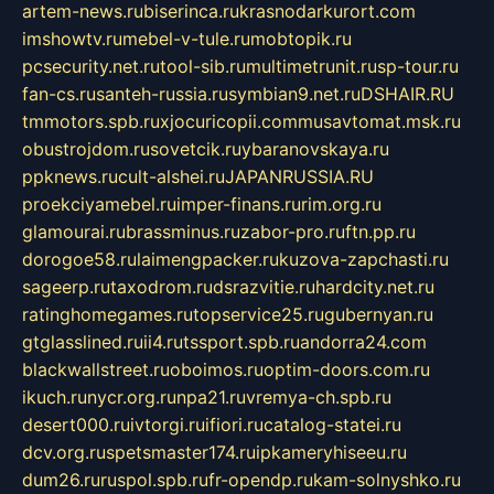
artem-news.ru
biserinca.ru
krasnodarkurort.com
imshowtv.ru
mebel-v-tule.ru
mobtopik.ru
pcsecurity.net.ru
tool-sib.ru
multimetrunit.ru
sp-tour.ru
fan-cs.ru
santeh-russia.ru
symbian9.net.ru
DSHAIR.RU
tmmotors.spb.ru
xjocuricopii.com
musavtomat.msk.ru
obustrojdom.ru
sovetcik.ru
ybaranovskaya.ru
ppknews.ru
cult-alshei.ru
JAPANRUSSIA.RU
proekciyamebel.ru
imper-finans.ru
rim.org.ru
glamourai.ru
brassminus.ru
zabor-pro.ru
ftn.pp.ru
dorogoe58.ru
laimengpacker.ru
kuzova-zapchasti.ru
sageerp.ru
taxodrom.ru
dsrazvitie.ru
hardcity.net.ru
ratinghomegames.ru
topservice25.ru
gubernyan.ru
gtglasslined.ru
ii4.ru
tssport.spb.ru
andorra24.com
blackwallstreet.ru
oboimos.ru
optim-doors.com.ru
ikuch.ru
nycr.org.ru
npa21.ru
vremya-ch.spb.ru
desert000.ru
ivtorgi.ru
ifiori.ru
catalog-statei.ru
dcv.org.ru
spetsmaster174.ru
ipkameryhiseeu.ru
dum26.ru
ruspol.spb.ru
fr-opendp.ru
kam-solnyshko.ru