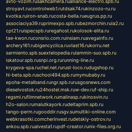
avto-vozim.ru
sakhcamera.ru
alliance-electro.spb.ru
stroyavt.ru
controlweb1.ru
tdsak74.ru
kinzozo-ru.ru
kvotka.ru
iron-snab.ru
costa-bella.ru
eugrus.pp.ru
associaciya39.ru
primexpo.spb.ru
bezmorchin.ru
ia2.ru
cpt21.ru
ispecspb.ru
regahost.ru
kolosok-elita.ru
tae-kwon.ru
consrio.com.ru
insiam.ru
avegainfo.ru
archery161.ru
bigencyclica.ru
vlast16.ru
korru.net
sarmiento.spb.su
extelopedia.ru
lammin-suo.spb.ru
iskatour.spb.ru
snpi.org.ru
running-line.ru
krygeva-spa.ru
chel.net.ru
rust-loco.ru
dugshop.ru
hl-beta.spb.ru
school494.spb.ru
mymubaby.ru
epoha-metalband.ru
ngr.spb.ru
rusgosnews.com
dieselvostok.ru
24hostel.msk.ru
w-dev.ru
f-ship.ru
regsmi.ru
filmnetwork.ru
malinasp.ru
kinosvin.ru
h2o-salon.ru
malutkayork.ru
deltaprim.spb.ru
tango-perm.ru
gooddir.ru
sgv.su
multiki-online.com
webkrasotki.com
cherinvest.ru
detskiy-ostrov.ru
ankou.spb.ru
alvesta1.ru
pdf-creator.ru
nix-files.org.ru