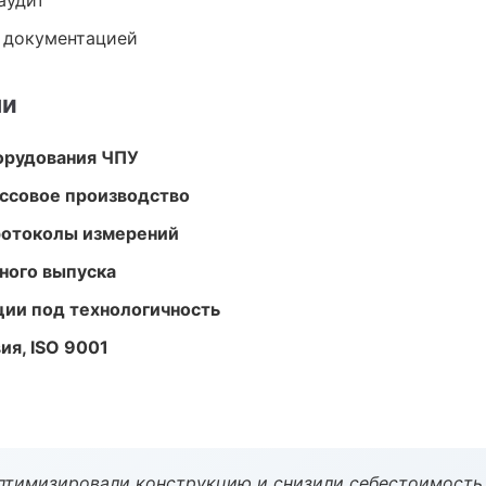
аудит
е документацией
ми
орудования ЧПУ
ассовое производство
ротоколы измерений
ного выпуска
ции под технологичность
ия, ISO 9001
птимизировали конструкцию и снизили себестоимость