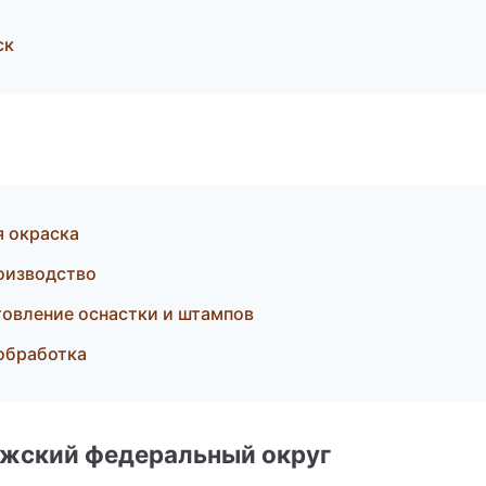
ск
я окраска
оизводство
овление оснастки и штампов
обработка
лжский федеральный округ