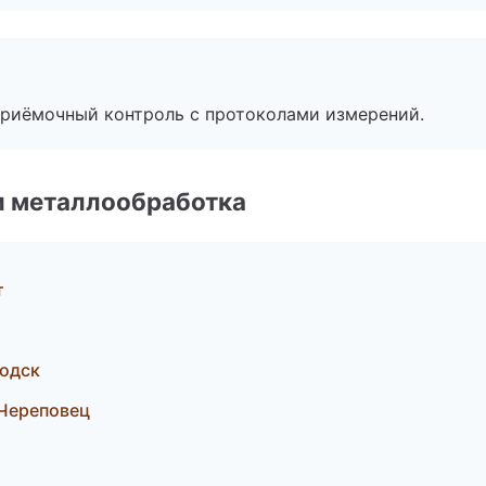
приёмочный контроль с протоколами измерений.
и металлообработка
т
водск
Череповец