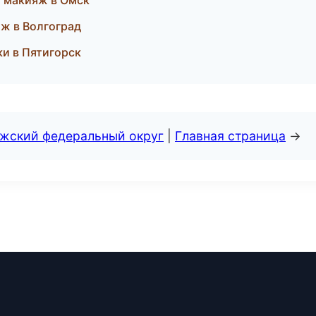
й макияж в Омск
яж в Волгоград
ки в Пятигорск
лжский федеральный округ
|
Главная страница
→