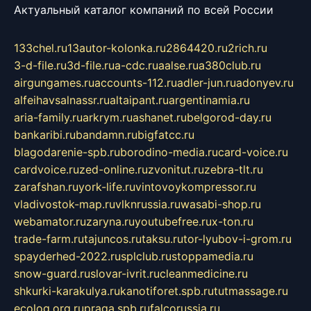
Актуальный каталог компаний по всей России
133chel.ru
13autor-kolonka.ru
2864420.ru
2rich.ru
3-d-file.ru
3d-file.ru
a-cdc.ru
aalse.ru
a380club.ru
airgungames.ru
accounts-112.ru
adler-jun.ru
adonyev.ru
alfeihavsalnassr.ru
altaipant.ru
argentinamia.ru
aria-family.ru
arkrym.ru
ashanet.ru
belgorod-day.ru
bankaribi.ru
bandamn.ru
bigfatcc.ru
blagodarenie-spb.ru
borodino-media.ru
card-voice.ru
cardvoice.ru
zed-online.ru
zvonitut.ru
zebra-tlt.ru
zarafshan.ru
york-life.ru
vintovoykompressor.ru
vladivostok-map.ru
vlknrussia.ru
wasabi-shop.ru
webamator.ru
zaryna.ru
youtubefree.ru
x-ton.ru
trade-farm.ru
tajuncos.ru
taksu.ru
tor-lyubov-i-grom.ru
spayderhed-2022.ru
splclub.ru
stoppamedia.ru
snow-guard.ru
slovar-ivrit.ru
cleanmedicine.ru
shkurki-karakulya.ru
kanotiforet.spb.ru
tutmassage.ru
ecolog.org.ru
praga.spb.ru
falcorussia.ru