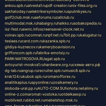
ankou.spb.ru
alvesta1.ru
pdf-creator.ru
nix-files.org.ru
sakhatoday.ru
elektrikersymboler.ru
sputnikyes.ru
golf2club.msk.ru
aeforums.ru
zallclub.ru
multimodal.msk.ru
habaigry.ru
haikko.ru
sobakopedia.ru
isz-fest.ru
ewnc.info
screensaver-clock.net.ru
volnav.spb.ru
comnat.ru
npf.net.ru
7bit.pp.ru
kalugatur.ru
tesiaes.ru
card.com.ru
kazanka.spb.ru
gildiya-kuznecov.ru
kameryboavision.ru
griffoncom.spb.ru
fabrika-emotsiy.ru
PARK-MATROSOVA.RU
agat.spb.ru
avtoyurist-moskva1.ru
hardware.org.ru
схема-авто.рф
dg-lab.ru
angrup.ru
recruiter.spb.ru
music8.spb.ru
krsk124.ru
kubok.spb.ru
romanofforex.ru
analitikaplus.ru
spyonline.ru
zosikamery.ru
sloboda-ural.pp.ru
AUTO-COM.SU
hohota.net
alimy.ru
online-z.com
aromat-vostoka.ru
otdelkaexp.ru
mobilvest.ru
bbd.net.ru
mebelshop.msk.ru
smp-forum.ru
bastion-td.ru
kosmoscreative.ru