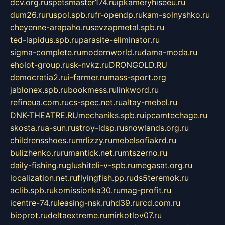
dcv.org.ru
spetsmaster174.ru
ipkameryhiseeu.ru
dum26.ru
ruspol.spb.ru
fr-opendp.ru
kam-solnyshko.ru
cheyenne-arapaho.ru
sevzapmetal.spb.ru
ted-lapidus.spb.ru
parasite-eliminator.ru
sigma-complete.ru
modernworld.ru
dama-moda.ru
eholot-group.ru
sk-nvkz.ru
DRONGOLD.RU
democratia2.ru
i-farmer.ru
mass-sport.org
jablonex.spb.ru
bookmess.ru
linkword.ru
refineua.com.ru
cs-spec.net.ru
altay-mebel.ru
DNK-THEATRE.RU
mechaniks.spb.ru
ipcamtechage.ru
skosta.ru
a-sun.ru
stroy-ldsp.ru
snowlands.org.ru
childrensshoes.ru
mrlizzy.ru
mebelsofiakrd.ru
bulizhenko.ru
rumantick.net.ru
mtszerno.ru
daily-fishing.ru
glushiteli-v-spb.ru
megasat.org.ru
localization.net.ru
flyingfish.pp.ru
ds5teremok.ru
aclib.spb.ru
komissionka30.ru
mag-profit.ru
icentre-74.ru
leasing-nsk.ru
hd39.ru
rcd.com.ru
bioprot.ru
deltaextreme.ru
mirkotlov07.ru