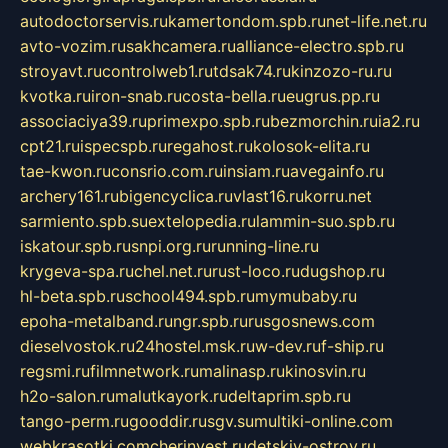
autodoctorservis.ru
kamertondom.spb.ru
net-life.net.ru
avto-vozim.ru
sakhcamera.ru
alliance-electro.spb.ru
stroyavt.ru
controlweb1.ru
tdsak74.ru
kinzozo-ru.ru
kvotka.ru
iron-snab.ru
costa-bella.ru
eugrus.pp.ru
associaciya39.ru
primexpo.spb.ru
bezmorchin.ru
ia2.ru
cpt21.ru
ispecspb.ru
regahost.ru
kolosok-elita.ru
tae-kwon.ru
consrio.com.ru
insiam.ru
avegainfo.ru
archery161.ru
bigencyclica.ru
vlast16.ru
korru.net
sarmiento.spb.su
extelopedia.ru
lammin-suo.spb.ru
iskatour.spb.ru
snpi.org.ru
running-line.ru
krygeva-spa.ru
chel.net.ru
rust-loco.ru
dugshop.ru
hl-beta.spb.ru
school494.spb.ru
mymubaby.ru
epoha-metalband.ru
ngr.spb.ru
rusgosnews.com
dieselvostok.ru
24hostel.msk.ru
w-dev.ru
f-ship.ru
regsmi.ru
filmnetwork.ru
malinasp.ru
kinosvin.ru
h2o-salon.ru
malutkayork.ru
deltaprim.spb.ru
tango-perm.ru
gooddir.ru
sgv.su
multiki-online.com
webkrasotki.com
cherinvest.ru
detskiy-ostrov.ru