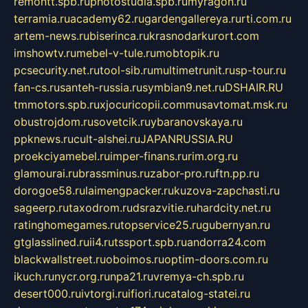
remontt.spb.ru
photostudia.spb.ru
myragon.ru
terramia.ru
academy62.ru
gardengallereya.ru
rti.com.ru
artem-news.ru
biserinca.ru
krasnodarkurort.com
imshowtv.ru
mebel-v-tule.ru
mobtopik.ru
pcsecurity.net.ru
tool-sib.ru
multimetrunit.ru
sp-tour.ru
fan-cs.ru
santeh-russia.ru
symbian9.net.ru
DSHAIR.RU
tmmotors.spb.ru
xjocuricopii.com
musavtomat.msk.ru
obustrojdom.ru
sovetcik.ru
ybaranovskaya.ru
ppknews.ru
cult-alshei.ru
JAPANRUSSIA.RU
proekciyamebel.ru
imper-finans.ru
rim.org.ru
glamourai.ru
brassminus.ru
zabor-pro.ru
ftn.pp.ru
dorogoe58.ru
laimengpacker.ru
kuzova-zapchasti.ru
sageerp.ru
taxodrom.ru
dsrazvitie.ru
hardcity.net.ru
ratinghomegames.ru
topservice25.ru
gubernyan.ru
gtglasslined.ru
ii4.ru
tssport.spb.ru
andorra24.com
blackwallstreet.ru
oboimos.ru
optim-doors.com.ru
ikuch.ru
nycr.org.ru
npa21.ru
vremya-ch.spb.ru
desert000.ru
ivtorgi.ru
ifiori.ru
catalog-statei.ru