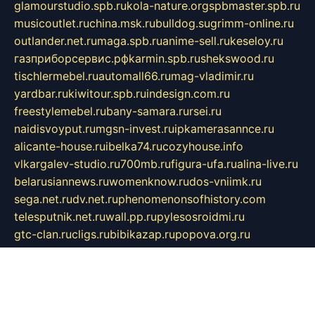
glamourstudio.spb.ru
kola-nature.org
spbmaster.spb.ru
musicoutlet.ru
china.msk.ru
bulldog.su
grimm-online.ru
outlander.net.ru
maga.spb.ru
anime-sell.ru
keseloy.ru
газприборсервис.рф
karmin.spb.ru
shekswood.ru
tischlermebel.ru
automall66.ru
mag-vladimir.ru
yardbar.ru
kiwitour.spb.ru
indesign.com.ru
freestylemebel.ru
bany-samara.ru
rsei.ru
naidisvoyput.ru
mgsn-invest.ru
ipkamerasannce.ru
alicante-house.ru
ibelka74.ru
cozyhouse.info
vlkargalev-studio.ru
700mb.ru
figura-ufa.ru
alina-live.ru
belarusiannews.ru
womenknow.ru
dos-vniimk.ru
sega.net.ru
dv.net.ru
phenomenonsofhistory.com
telesputnik.net.ru
wall.pp.ru
pylesosroidmi.ru
gtc-clan.ru
cligs.ru
bibikazap.ru
popova.org.ru
netwhistler.spb.ru
bellvil.ru
bonzon.ru
iss-vladik.ru
defiparis.net.ru
las-gryzas.ru
amku.ru
electednews.spb.ru
feather.org.ru
spar72.ru
tankiigri.ru
dominus.com.ru
ibtree.ru
sanykool.pp.ru
unixlib.org.ru