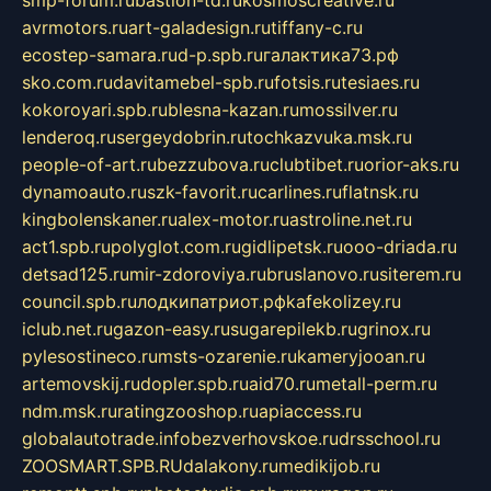
avrmotors.ru
art-galadesign.ru
tiffany-c.ru
ecostep-samara.ru
d-p.spb.ru
галактика73.рф
sko.com.ru
davitamebel-spb.ru
fotsis.ru
tesiaes.ru
kokoroyari.spb.ru
blesna-kazan.ru
mossilver.ru
lenderoq.ru
sergeydobrin.ru
tochkazvuka.msk.ru
people-of-art.ru
bezzubova.ru
clubtibet.ru
orior-aks.ru
dynamoauto.ru
szk-favorit.ru
carlines.ru
flatnsk.ru
kingbolenskaner.ru
alex-motor.ru
astroline.net.ru
act1.spb.ru
polyglot.com.ru
gidlipetsk.ru
ooo-driada.ru
detsad125.ru
mir-zdoroviya.ru
bruslanovo.ru
siterem.ru
council.spb.ru
лодкипатриот.рф
kafekolizey.ru
iclub.net.ru
gazon-easy.ru
sugarepilekb.ru
grinox.ru
pylesostineco.ru
msts-ozarenie.ru
kameryjooan.ru
artemovskij.ru
dopler.spb.ru
aid70.ru
metall-perm.ru
ndm.msk.ru
ratingzooshop.ru
apiaccess.ru
globalautotrade.info
bezverhovskoe.ru
drsschool.ru
ZOOSMART.SPB.RU
dalakony.ru
medikijob.ru