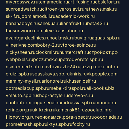
mycrossway.ru
temamedia.ru
art-fusing.ru
cbslefort.ru
sunroadwatch.ru
citroen-yaroslavl.ru
ratnews.msk.ru
sk-if.ru
joomlamoduli.ru
academic-work.ru
bananaboys.ru
sanekua.ru
lianafrukt.ru
beta43.ru
tucsonwoori.com
alex-translation.ru
avantgardeclinics.ru
noel.msk.ru
buylq.ru
aquas-spb.ru
vilnerivne.com
bobry-2.ru
vtoroe-solnce.ru
nickysheen.ru
clockmir.ru
huntercraft.ru
стройокт.рф
webpixels.ru
pczz.msk.su
petrodvorets.spb.ru
nsintermed.spb.ru
avtovirazh-24.ru
jazzq.ru
czecot.ru
cruizi.spb.ru
spasskaya.spb.ru
kniris.ru
vkpeople.com
maminy-mysli.ru
arionorel.ru
khuseniosif.ru
dotmediacup.spb.ru
mebel-tiraspol.ru
all-books.biz
vmauto.spb.ru
shop-astyle.ru
derevo-s.ru
contrinform.ru
gutserial.ru
mdrussia.spb.ru
monod.ru
refine.org.ru
uk-krein.ru
kamensk61.ru
zooclub.info
filonov.org.ru
технокамск.рф
ra-spectr.ru
ooodriada.ru
promelmash.spb.ru
ixtys.spb.ru
fccity.ru