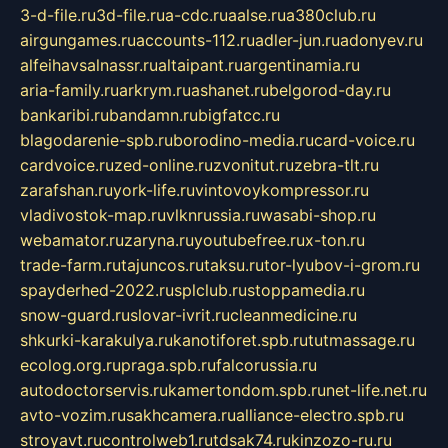
3-d-file.ru
3d-file.ru
a-cdc.ru
aalse.ru
a380club.ru
airgungames.ru
accounts-112.ru
adler-jun.ru
adonyev.ru
alfeihavsalnassr.ru
altaipant.ru
argentinamia.ru
aria-family.ru
arkrym.ru
ashanet.ru
belgorod-day.ru
bankaribi.ru
bandamn.ru
bigfatcc.ru
blagodarenie-spb.ru
borodino-media.ru
card-voice.ru
cardvoice.ru
zed-online.ru
zvonitut.ru
zebra-tlt.ru
zarafshan.ru
york-life.ru
vintovoykompressor.ru
vladivostok-map.ru
vlknrussia.ru
wasabi-shop.ru
webamator.ru
zaryna.ru
youtubefree.ru
x-ton.ru
trade-farm.ru
tajuncos.ru
taksu.ru
tor-lyubov-i-grom.ru
spayderhed-2022.ru
splclub.ru
stoppamedia.ru
snow-guard.ru
slovar-ivrit.ru
cleanmedicine.ru
shkurki-karakulya.ru
kanotiforet.spb.ru
tutmassage.ru
ecolog.org.ru
praga.spb.ru
falcorussia.ru
autodoctorservis.ru
kamertondom.spb.ru
net-life.net.ru
avto-vozim.ru
sakhcamera.ru
alliance-electro.spb.ru
stroyavt.ru
controlweb1.ru
tdsak74.ru
kinzozo-ru.ru