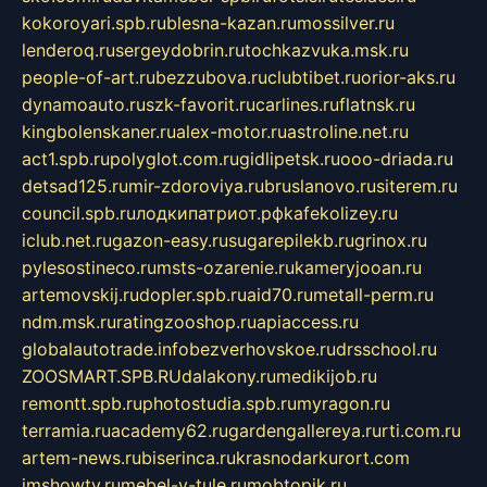
kokoroyari.spb.ru
blesna-kazan.ru
mossilver.ru
lenderoq.ru
sergeydobrin.ru
tochkazvuka.msk.ru
people-of-art.ru
bezzubova.ru
clubtibet.ru
orior-aks.ru
dynamoauto.ru
szk-favorit.ru
carlines.ru
flatnsk.ru
kingbolenskaner.ru
alex-motor.ru
astroline.net.ru
act1.spb.ru
polyglot.com.ru
gidlipetsk.ru
ooo-driada.ru
detsad125.ru
mir-zdoroviya.ru
bruslanovo.ru
siterem.ru
council.spb.ru
лодкипатриот.рф
kafekolizey.ru
iclub.net.ru
gazon-easy.ru
sugarepilekb.ru
grinox.ru
pylesostineco.ru
msts-ozarenie.ru
kameryjooan.ru
artemovskij.ru
dopler.spb.ru
aid70.ru
metall-perm.ru
ndm.msk.ru
ratingzooshop.ru
apiaccess.ru
globalautotrade.info
bezverhovskoe.ru
drsschool.ru
ZOOSMART.SPB.RU
dalakony.ru
medikijob.ru
remontt.spb.ru
photostudia.spb.ru
myragon.ru
terramia.ru
academy62.ru
gardengallereya.ru
rti.com.ru
artem-news.ru
biserinca.ru
krasnodarkurort.com
imshowtv.ru
mebel-v-tule.ru
mobtopik.ru