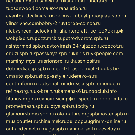
bananaboys.ru
sanekua.ru
lianafrukt.ru
beta43.ru
tucsonwoori.com
alex-translation.ru
avantgardeclinics.ru
noel.msk.ru
buylq.ru
aquas-spb.ru
vilnerivne.com
bobry-2.ru
vtoroe-solnce.ru
nickysheen.ru
clockmir.ru
huntercraft.ru
стройокт.рф
webpixels.ru
pczz.msk.su
petrodvorets.spb.ru
nsintermed.spb.ru
avtovirazh-24.ru
jazzq.ru
czecot.ru
cruizi.spb.ru
spasskaya.spb.ru
kniris.ru
vkpeople.com
maminy-mysli.ru
arionorel.ru
khuseniosif.ru
dotmediacup.spb.ru
mebel-tiraspol.ru
all-books.biz
vmauto.spb.ru
shop-astyle.ru
derevo-s.ru
contrinform.ru
gutserial.ru
mdrussia.spb.ru
monod.ru
refine.org.ru
uk-krein.ru
kamensk61.ru
zooclub.info
filonov.org.ru
технокамск.рф
ra-spectr.ru
ooodriada.ru
promelmash.spb.ru
ixtys.spb.ru
fccity.ru
glamourstudio.spb.ru
kola-nature.org
spbmaster.spb.ru
musicoutlet.ru
china.msk.ru
bulldog.su
grimm-online.ru
outlander.net.ru
maga.spb.ru
anime-sell.ru
keseloy.ru