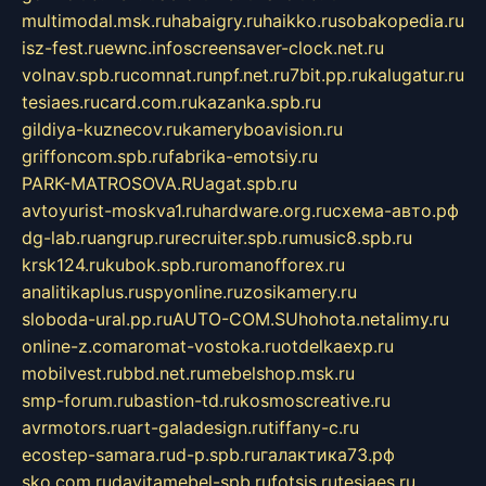
multimodal.msk.ru
habaigry.ru
haikko.ru
sobakopedia.ru
isz-fest.ru
ewnc.info
screensaver-clock.net.ru
volnav.spb.ru
comnat.ru
npf.net.ru
7bit.pp.ru
kalugatur.ru
tesiaes.ru
card.com.ru
kazanka.spb.ru
gildiya-kuznecov.ru
kameryboavision.ru
griffoncom.spb.ru
fabrika-emotsiy.ru
PARK-MATROSOVA.RU
agat.spb.ru
avtoyurist-moskva1.ru
hardware.org.ru
схема-авто.рф
dg-lab.ru
angrup.ru
recruiter.spb.ru
music8.spb.ru
krsk124.ru
kubok.spb.ru
romanofforex.ru
analitikaplus.ru
spyonline.ru
zosikamery.ru
sloboda-ural.pp.ru
AUTO-COM.SU
hohota.net
alimy.ru
online-z.com
aromat-vostoka.ru
otdelkaexp.ru
mobilvest.ru
bbd.net.ru
mebelshop.msk.ru
smp-forum.ru
bastion-td.ru
kosmoscreative.ru
avrmotors.ru
art-galadesign.ru
tiffany-c.ru
ecostep-samara.ru
d-p.spb.ru
галактика73.рф
sko.com.ru
davitamebel-spb.ru
fotsis.ru
tesiaes.ru