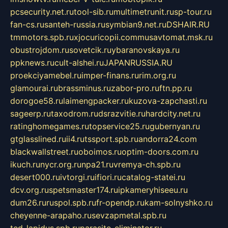
pcsecurity.net.ru
tool-sib.ru
multimetrunit.ru
sp-tour.ru
fan-cs.ru
santeh-russia.ru
symbian9.net.ru
DSHAIR.RU
tmmotors.spb.ru
xjocuricopii.com
musavtomat.msk.ru
obustrojdom.ru
sovetcik.ru
ybaranovskaya.ru
ppknews.ru
cult-alshei.ru
JAPANRUSSIA.RU
proekciyamebel.ru
imper-finans.ru
rim.org.ru
glamourai.ru
brassminus.ru
zabor-pro.ru
ftn.pp.ru
dorogoe58.ru
laimengpacker.ru
kuzova-zapchasti.ru
sageerp.ru
taxodrom.ru
dsrazvitie.ru
hardcity.net.ru
ratinghomegames.ru
topservice25.ru
gubernyan.ru
gtglasslined.ru
ii4.ru
tssport.spb.ru
andorra24.com
blackwallstreet.ru
oboimos.ru
optim-doors.com.ru
ikuch.ru
nycr.org.ru
npa21.ru
vremya-ch.spb.ru
desert000.ru
ivtorgi.ru
ifiori.ru
catalog-statei.ru
dcv.org.ru
spetsmaster174.ru
ipkameryhiseeu.ru
dum26.ru
ruspol.spb.ru
fr-opendp.ru
kam-solnyshko.ru
cheyenne-arapaho.ru
sevzapmetal.spb.ru