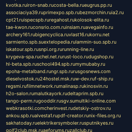
kvotka.ru
iron-snab.ru
costa-bella.ru
eugrus.pp.ru
associaciya39.ru
primexpo.spb.ru
bezmorchin.ru
ia2.ru
cpt21.ru
ispecspb.ru
regahost.ru
kolosok-elita.ru
tae-kwon.ru
consrio.com.ru
insiam.ru
avegainfo.ru
archery161.ru
bigencyclica.ru
vlast16.ru
korru.net
sarmiento.spb.su
extelopedia.ru
lammin-suo.spb.ru
iskatour.spb.ru
snpi.org.ru
running-line.ru
krygeva-spa.ru
chel.net.ru
rust-loco.ru
dugshop.ru
hl-beta.spb.ru
school494.spb.ru
mymubaby.ru
epoha-metalband.ru
ngr.spb.ru
rusgosnews.com
dieselvostok.ru
24hostel.msk.ru
w-dev.ru
f-ship.ru
regsmi.ru
filmnetwork.ru
malinasp.ru
kinosvin.ru
h2o-salon.ru
malutkayork.ru
deltaprim.spb.ru
tango-perm.ru
gooddir.ru
sgv.su
multiki-online.com
webkrasotki.com
cherinvest.ru
detskiy-ostrov.ru
ankou.spb.ru
alvesta1.ru
pdf-creator.ru
nix-files.org.ru
sakhatoday.ru
elektrikersymboler.ru
sputnikyes.ru
golf2club.msk.ru
aeforums.ru
zallclub.ru