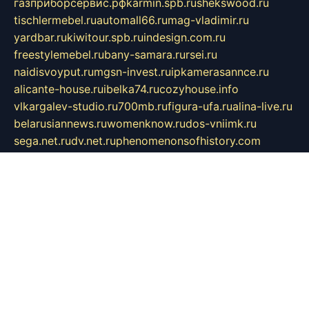
газприборсервис.рф
karmin.spb.ru
shekswood.ru
tischlermebel.ru
automall66.ru
mag-vladimir.ru
yardbar.ru
kiwitour.spb.ru
indesign.com.ru
freestylemebel.ru
bany-samara.ru
rsei.ru
naidisvoyput.ru
mgsn-invest.ru
ipkamerasannce.ru
alicante-house.ru
ibelka74.ru
cozyhouse.info
vlkargalev-studio.ru
700mb.ru
figura-ufa.ru
alina-live.ru
belarusiannews.ru
womenknow.ru
dos-vniimk.ru
sega.net.ru
dv.net.ru
phenomenonsofhistory.com
telesputnik.net.ru
wall.pp.ru
pylesosroidmi.ru
gtc-clan.ru
cligs.ru
bibikazap.ru
popova.org.ru
netwhistler.spb.ru
bellvil.ru
bonzon.ru
iss-vladik.ru
defiparis.net.ru
las-gryzas.ru
amku.ru
electednews.spb.ru
feather.org.ru
spar72.ru
tankiigri.ru
dominus.com.ru
ibtree.ru
sanykool.pp.ru
unixlib.org.ru
menatep.spb.ru
gartenterrassen.ru
printeka.ru
skvozilka.com.ru
parkovka-pub.ru
lovemobi.ru
art-ru.ru
emulatorz.com.ru
alucomp.com.ru
tatforum.com.ru