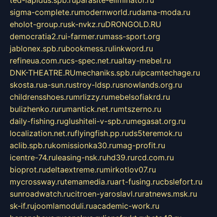
ted-lapidus.spb.ru
parasite-eliminator.ru
sigma-complete.ru
modernworld.ru
dama-moda.ru
eholot-group.ru
sk-nvkz.ru
DRONGOLD.RU
democratia2.ru
i-farmer.ru
mass-sport.org
jablonex.spb.ru
bookmess.ru
linkword.ru
refineua.com.ru
cs-spec.net.ru
altay-mebel.ru
DNK-THEATRE.RU
mechaniks.spb.ru
ipcamtechage.ru
skosta.ru
a-sun.ru
stroy-ldsp.ru
snowlands.org.ru
childrensshoes.ru
mrlizzy.ru
mebelsofiakrd.ru
bulizhenko.ru
rumantick.net.ru
mtszerno.ru
daily-fishing.ru
glushiteli-v-spb.ru
megasat.org.ru
localization.net.ru
flyingfish.pp.ru
ds5teremok.ru
aclib.spb.ru
komissionka30.ru
mag-profit.ru
icentre-74.ru
leasing-nsk.ru
hd39.ru
rcd.com.ru
bioprot.ru
deltaextreme.ru
mirkotlov07.ru
mycrossway.ru
temamedia.ru
art-fusing.ru
cbslefort.ru
sunroadwatch.ru
citroen-yaroslavl.ru
ratnews.msk.ru
sk-if.ru
joomlamoduli.ru
academic-work.ru