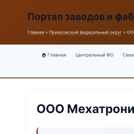
Портал заводов и фа
Главная
»
Приволжский федеральный округ
» ОО
🏠 Главная
Центральный ФО
Севе
ООО Мехатрони