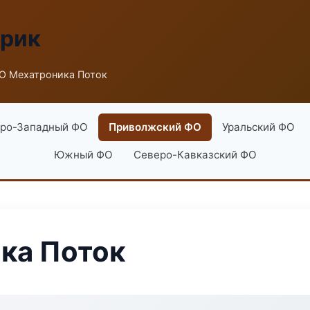
брик
О Мехатроника Поток
ро-Западный ФО
Приволжский ФО
Уральский ФО
Южный ФО
Северо-Кавказский ФО
ка Поток