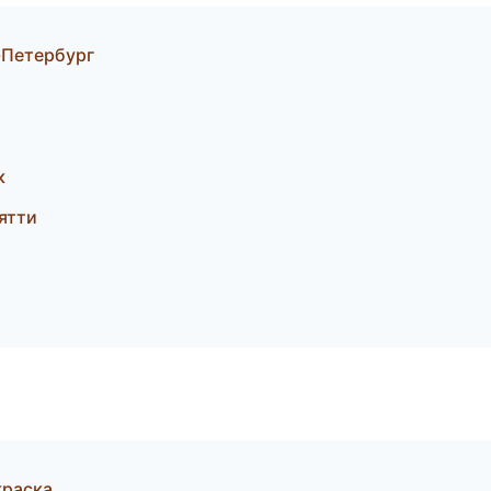
-Петербург
к
ятти
краска