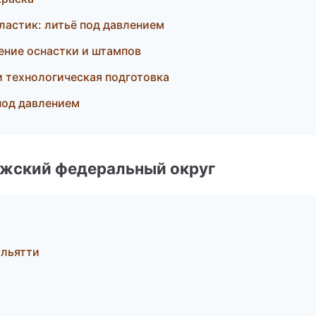
астик: литьё под давлением
ние оснастки и штампов
и технологическая подготовка
под давлением
лжский федеральный округ
ольятти