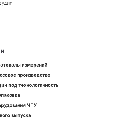
аудит
ми
ротоколы измерений
ассовое производство
ции под технологичность
упаковка
орудования ЧПУ
ного выпуска