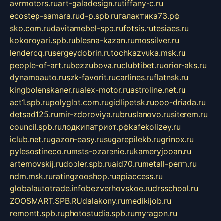
avrmotors.ru
art-galadesign.ru
tiffany-c.ru
ecostep-samara.ru
d-p.spb.ru
галактика73.рф
sko.com.ru
davitamebel-spb.ru
fotsis.ru
tesiaes.ru
kokoroyari.spb.ru
blesna-kazan.ru
mossilver.ru
lenderoq.ru
sergeydobrin.ru
tochkazvuka.msk.ru
people-of-art.ru
bezzubova.ru
clubtibet.ru
orior-aks.ru
dynamoauto.ru
szk-favorit.ru
carlines.ru
flatnsk.ru
kingbolenskaner.ru
alex-motor.ru
astroline.net.ru
act1.spb.ru
polyglot.com.ru
gidlipetsk.ru
ooo-driada.ru
detsad125.ru
mir-zdoroviya.ru
bruslanovo.ru
siterem.ru
council.spb.ru
лодкипатриот.рф
kafekolizey.ru
iclub.net.ru
gazon-easy.ru
sugarepilekb.ru
grinox.ru
pylesostineco.ru
msts-ozarenie.ru
kameryjooan.ru
artemovskij.ru
dopler.spb.ru
aid70.ru
metall-perm.ru
ndm.msk.ru
ratingzooshop.ru
apiaccess.ru
globalautotrade.info
bezverhovskoe.ru
drsschool.ru
ZOOSMART.SPB.RU
dalakony.ru
medikijob.ru
remontt.spb.ru
photostudia.spb.ru
myragon.ru