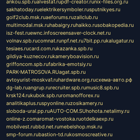
ankou.spb.ru
alvesta1.ru
pdf-creator.ru
nix-files.org.ru
sakhatoday.ru
elektrikersymboler.ru
sputnikyes.ru
golf2club.msk.ru
aeforums.ru
zallclub.ru
multimodal.msk.ru
habaigry.ru
haikko.ru
sobakopedia.ru
isz-fest.ru
ewnc.info
screensaver-clock.net.ru
volnav.spb.ru
comnat.ru
npf.net.ru
7bit.pp.ru
kalugatur.ru
tesiaes.ru
card.com.ru
kazanka.spb.ru
gildiya-kuznecov.ru
kameryboavision.ru
griffoncom.spb.ru
fabrika-emotsiy.ru
PARK-MATROSOVA.RU
agat.spb.ru
avtoyurist-moskva1.ru
hardware.org.ru
схема-авто.рф
dg-lab.ru
angrup.ru
recruiter.spb.ru
music8.spb.ru
krsk124.ru
kubok.spb.ru
romanofforex.ru
analitikaplus.ru
spyonline.ru
zosikamery.ru
sloboda-ural.pp.ru
AUTO-COM.SU
hohota.net
alimy.ru
online-z.com
aromat-vostoka.ru
otdelkaexp.ru
mobilvest.ru
bbd.net.ru
mebelshop.msk.ru
smp-forum.ru
bastion-td.ru
kosmoscreative.ru