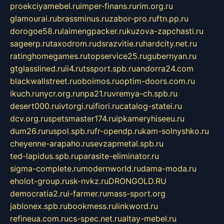
proekciyamebel.ru
imper-finans.ru
rim.org.ru
glamourai.ru
brassminus.ru
zabor-pro.ru
ftn.pp.ru
dorogoe58.ru
laimengpacker.ru
kuzova-zapchasti.ru
sageerp.ru
taxodrom.ru
dsrazvitie.ru
hardcity.net.ru
ratinghomegames.ru
topservice25.ru
gubernyan.ru
gtglasslined.ru
ii4.ru
tssport.spb.ru
andorra24.com
blackwallstreet.ru
oboimos.ru
optim-doors.com.ru
ikuch.ru
nycr.org.ru
npa21.ru
vremya-ch.spb.ru
desert000.ru
ivtorgi.ru
ifiori.ru
catalog-statei.ru
dcv.org.ru
spetsmaster174.ru
ipkameryhiseeu.ru
dum26.ru
ruspol.spb.ru
fr-opendp.ru
kam-solnyshko.ru
cheyenne-arapaho.ru
sevzapmetal.spb.ru
ted-lapidus.spb.ru
parasite-eliminator.ru
sigma-complete.ru
modernworld.ru
dama-moda.ru
eholot-group.ru
sk-nvkz.ru
DRONGOLD.RU
democratia2.ru
i-farmer.ru
mass-sport.org
jablonex.spb.ru
bookmess.ru
linkword.ru
refineua.com.ru
cs-spec.net.ru
altay-mebel.ru