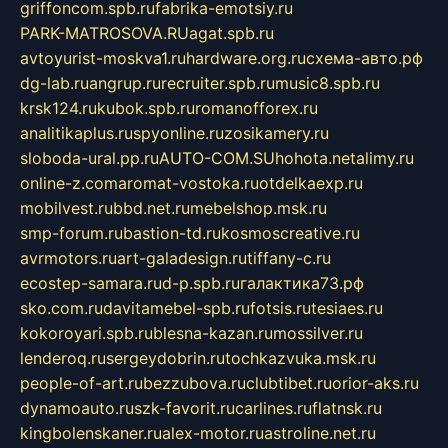
griffoncom.spb.ru
fabrika-emotsiy.ru
PARK-MATROSOVA.RU
agat.spb.ru
avtoyurist-moskva1.ru
hardware.org.ru
схема-авто.рф
dg-lab.ru
angrup.ru
recruiter.spb.ru
music8.spb.ru
krsk124.ru
kubok.spb.ru
romanofforex.ru
analitikaplus.ru
spyonline.ru
zosikamery.ru
sloboda-ural.pp.ru
AUTO-COM.SU
hohota.net
alimy.ru
online-z.com
aromat-vostoka.ru
otdelkaexp.ru
mobilvest.ru
bbd.net.ru
mebelshop.msk.ru
smp-forum.ru
bastion-td.ru
kosmoscreative.ru
avrmotors.ru
art-galadesign.ru
tiffany-c.ru
ecostep-samara.ru
d-p.spb.ru
галактика73.рф
sko.com.ru
davitamebel-spb.ru
fotsis.ru
tesiaes.ru
kokoroyari.spb.ru
blesna-kazan.ru
mossilver.ru
lenderoq.ru
sergeydobrin.ru
tochkazvuka.msk.ru
people-of-art.ru
bezzubova.ru
clubtibet.ru
orior-aks.ru
dynamoauto.ru
szk-favorit.ru
carlines.ru
flatnsk.ru
kingbolenskaner.ru
alex-motor.ru
astroline.net.ru