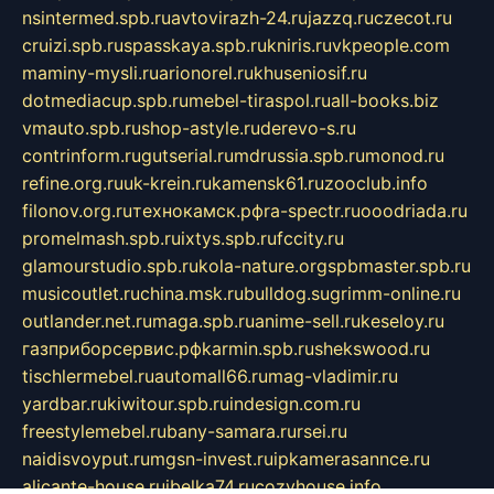
nsintermed.spb.ru
avtovirazh-24.ru
jazzq.ru
czecot.ru
cruizi.spb.ru
spasskaya.spb.ru
kniris.ru
vkpeople.com
maminy-mysli.ru
arionorel.ru
khuseniosif.ru
dotmediacup.spb.ru
mebel-tiraspol.ru
all-books.biz
vmauto.spb.ru
shop-astyle.ru
derevo-s.ru
contrinform.ru
gutserial.ru
mdrussia.spb.ru
monod.ru
refine.org.ru
uk-krein.ru
kamensk61.ru
zooclub.info
filonov.org.ru
технокамск.рф
ra-spectr.ru
ooodriada.ru
promelmash.spb.ru
ixtys.spb.ru
fccity.ru
glamourstudio.spb.ru
kola-nature.org
spbmaster.spb.ru
musicoutlet.ru
china.msk.ru
bulldog.su
grimm-online.ru
outlander.net.ru
maga.spb.ru
anime-sell.ru
keseloy.ru
газприборсервис.рф
karmin.spb.ru
shekswood.ru
tischlermebel.ru
automall66.ru
mag-vladimir.ru
yardbar.ru
kiwitour.spb.ru
indesign.com.ru
freestylemebel.ru
bany-samara.ru
rsei.ru
naidisvoyput.ru
mgsn-invest.ru
ipkamerasannce.ru
alicante-house.ru
ibelka74.ru
cozyhouse.info