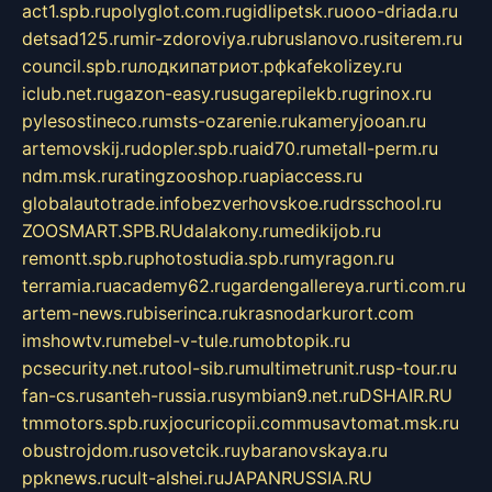
act1.spb.ru
polyglot.com.ru
gidlipetsk.ru
ooo-driada.ru
detsad125.ru
mir-zdoroviya.ru
bruslanovo.ru
siterem.ru
council.spb.ru
лодкипатриот.рф
kafekolizey.ru
iclub.net.ru
gazon-easy.ru
sugarepilekb.ru
grinox.ru
pylesostineco.ru
msts-ozarenie.ru
kameryjooan.ru
artemovskij.ru
dopler.spb.ru
aid70.ru
metall-perm.ru
ndm.msk.ru
ratingzooshop.ru
apiaccess.ru
globalautotrade.info
bezverhovskoe.ru
drsschool.ru
ZOOSMART.SPB.RU
dalakony.ru
medikijob.ru
remontt.spb.ru
photostudia.spb.ru
myragon.ru
terramia.ru
academy62.ru
gardengallereya.ru
rti.com.ru
artem-news.ru
biserinca.ru
krasnodarkurort.com
imshowtv.ru
mebel-v-tule.ru
mobtopik.ru
pcsecurity.net.ru
tool-sib.ru
multimetrunit.ru
sp-tour.ru
fan-cs.ru
santeh-russia.ru
symbian9.net.ru
DSHAIR.RU
tmmotors.spb.ru
xjocuricopii.com
musavtomat.msk.ru
obustrojdom.ru
sovetcik.ru
ybaranovskaya.ru
ppknews.ru
cult-alshei.ru
JAPANRUSSIA.RU