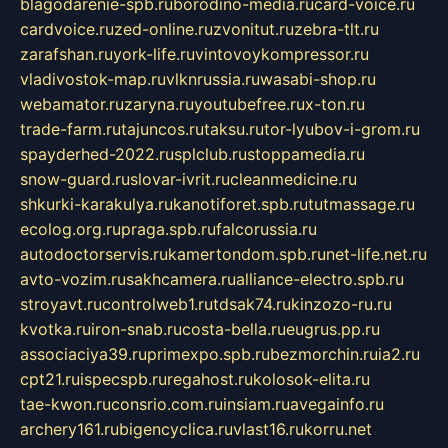
blagodarenie-spb.ru
borodino-media.ru
card-voice.ru
cardvoice.ru
zed-online.ru
zvonitut.ru
zebra-tlt.ru
zarafshan.ru
york-life.ru
vintovoykompressor.ru
vladivostok-map.ru
vlknrussia.ru
wasabi-shop.ru
webamator.ru
zaryna.ru
youtubefree.ru
x-ton.ru
trade-farm.ru
tajuncos.ru
taksu.ru
tor-lyubov-i-grom.ru
spayderhed-2022.ru
splclub.ru
stoppamedia.ru
snow-guard.ru
slovar-ivrit.ru
cleanmedicine.ru
shkurki-karakulya.ru
kanotiforet.spb.ru
tutmassage.ru
ecolog.org.ru
praga.spb.ru
falcorussia.ru
autodoctorservis.ru
kamertondom.spb.ru
net-life.net.ru
avto-vozim.ru
sakhcamera.ru
alliance-electro.spb.ru
stroyavt.ru
controlweb1.ru
tdsak74.ru
kinzozo-ru.ru
kvotka.ru
iron-snab.ru
costa-bella.ru
eugrus.pp.ru
associaciya39.ru
primexpo.spb.ru
bezmorchin.ru
ia2.ru
cpt21.ru
ispecspb.ru
regahost.ru
kolosok-elita.ru
tae-kwon.ru
consrio.com.ru
insiam.ru
avegainfo.ru
archery161.ru
bigencyclica.ru
vlast16.ru
korru.net