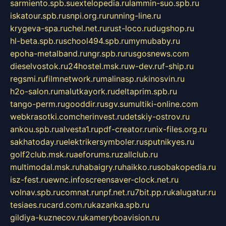
sarmiento.spb.su
extelopedia.ru
lammin-suo.spb.ru
iskatour.spb.ru
snpi.org.ru
running-line.ru
krygeva-spa.ru
chel.net.ru
rust-loco.ru
dugshop.ru
hl-beta.spb.ru
school494.spb.ru
mymubaby.ru
epoha-metalband.ru
ngr.spb.ru
rusgosnews.com
dieselvostok.ru
24hostel.msk.ru
w-dev.ru
f-ship.ru
regsmi.ru
filmnetwork.ru
malinasp.ru
kinosvin.ru
h2o-salon.ru
malutkayork.ru
deltaprim.spb.ru
tango-perm.ru
gooddir.ru
sgv.su
multiki-online.com
webkrasotki.com
cherinvest.ru
detskiy-ostrov.ru
ankou.spb.ru
alvesta1.ru
pdf-creator.ru
nix-files.org.ru
sakhatoday.ru
elektrikersymboler.ru
sputnikyes.ru
golf2club.msk.ru
aeforums.ru
zallclub.ru
multimodal.msk.ru
habaigry.ru
haikko.ru
sobakopedia.ru
isz-fest.ru
ewnc.info
screensaver-clock.net.ru
volnav.spb.ru
comnat.ru
npf.net.ru
7bit.pp.ru
kalugatur.ru
tesiaes.ru
card.com.ru
kazanka.spb.ru
gildiya-kuznecov.ru
kameryboavision.ru