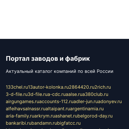
Портал заводов и фабрик
Актуальный каталог компаний по всей России
133chel.ru
13autor-kolonka.ru
2864420.ru
2rich.ru
3-d-file.ru
3d-file.ru
a-cdc.ru
aalse.ru
a380club.ru
airgungames.ru
accounts-112.ru
adler-jun.ru
adonyev.ru
alfeihavsalnassr.ru
altaipant.ru
argentinamia.ru
aria-family.ru
arkrym.ru
ashanet.ru
belgorod-day.ru
bankaribi.ru
bandamn.ru
bigfatcc.ru