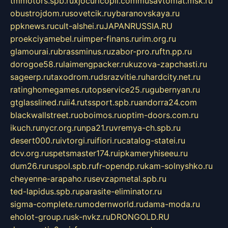
tmmotors.spb.ru
xjocuricopii.com
musavtomat.msk.ru
obustrojdom.ru
sovetcik.ru
ybaranovskaya.ru
ppknews.ru
cult-alshei.ru
JAPANRUSSIA.RU
proekciyamebel.ru
imper-finans.ru
rim.org.ru
glamourai.ru
brassminus.ru
zabor-pro.ru
ftn.pp.ru
dorogoe58.ru
laimengpacker.ru
kuzova-zapchasti.ru
sageerp.ru
taxodrom.ru
dsrazvitie.ru
hardcity.net.ru
ratinghomegames.ru
topservice25.ru
gubernyan.ru
gtglasslined.ru
ii4.ru
tssport.spb.ru
andorra24.com
blackwallstreet.ru
oboimos.ru
optim-doors.com.ru
ikuch.ru
nycr.org.ru
npa21.ru
vremya-ch.spb.ru
desert000.ru
ivtorgi.ru
ifiori.ru
catalog-statei.ru
dcv.org.ru
spetsmaster174.ru
ipkameryhiseeu.ru
dum26.ru
ruspol.spb.ru
fr-opendp.ru
kam-solnyshko.ru
cheyenne-arapaho.ru
sevzapmetal.spb.ru
ted-lapidus.spb.ru
parasite-eliminator.ru
sigma-complete.ru
modernworld.ru
dama-moda.ru
eholot-group.ru
sk-nvkz.ru
DRONGOLD.RU