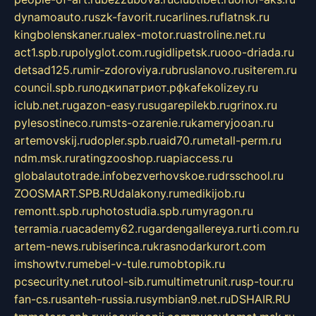
dynamoauto.ru
szk-favorit.ru
carlines.ru
flatnsk.ru
kingbolenskaner.ru
alex-motor.ru
astroline.net.ru
act1.spb.ru
polyglot.com.ru
gidlipetsk.ru
ooo-driada.ru
detsad125.ru
mir-zdoroviya.ru
bruslanovo.ru
siterem.ru
council.spb.ru
лодкипатриот.рф
kafekolizey.ru
iclub.net.ru
gazon-easy.ru
sugarepilekb.ru
grinox.ru
pylesostineco.ru
msts-ozarenie.ru
kameryjooan.ru
artemovskij.ru
dopler.spb.ru
aid70.ru
metall-perm.ru
ndm.msk.ru
ratingzooshop.ru
apiaccess.ru
globalautotrade.info
bezverhovskoe.ru
drsschool.ru
ZOOSMART.SPB.RU
dalakony.ru
medikijob.ru
remontt.spb.ru
photostudia.spb.ru
myragon.ru
terramia.ru
academy62.ru
gardengallereya.ru
rti.com.ru
artem-news.ru
biserinca.ru
krasnodarkurort.com
imshowtv.ru
mebel-v-tule.ru
mobtopik.ru
pcsecurity.net.ru
tool-sib.ru
multimetrunit.ru
sp-tour.ru
fan-cs.ru
santeh-russia.ru
symbian9.net.ru
DSHAIR.RU