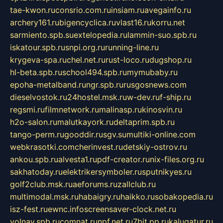
tae-kwon.ru
consrio.com.ru
insiam.ru
avegainfo.ru
archery161.ru
bigencyclica.ru
vlast16.ru
korru.net
sarmiento.spb.su
extelopedia.ru
lammin-suo.spb.ru
iskatour.spb.ru
snpi.org.ru
running-line.ru
krygeva-spa.ru
chel.net.ru
rust-loco.ru
dugshop.ru
hl-beta.spb.ru
school494.spb.ru
mymubaby.ru
epoha-metalband.ru
ngr.spb.ru
rusgosnews.com
dieselvostok.ru
24hostel.msk.ru
w-dev.ru
f-ship.ru
regsmi.ru
filmnetwork.ru
malinasp.ru
kinosvin.ru
h2o-salon.ru
malutkayork.ru
deltaprim.spb.ru
tango-perm.ru
gooddir.ru
sgv.su
multiki-online.com
webkrasotki.com
cherinvest.ru
detskiy-ostrov.ru
ankou.spb.ru
alvesta1.ru
pdf-creator.ru
nix-files.org.ru
sakhatoday.ru
elektrikersymboler.ru
sputnikyes.ru
golf2club.msk.ru
aeforums.ru
zallclub.ru
multimodal.msk.ru
habaigry.ru
haikko.ru
sobakopedia.ru
isz-fest.ru
ewnc.info
screensaver-clock.net.ru
volnav.spb.ru
comnat.ru
npf.net.ru
7bit.pp.ru
kalugatur.ru