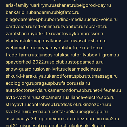
aria-family.ru
arkrym.ru
ashanet.ru
belgorod-day.ru
bankaribi.ru
bandamn.ru
bigfatcc.ru
blagodarenie-spb.ru
borodino-media.ru
card-voice.ru
cardvoice.ru
zed-online.ru
zvonitut.ru
zebra-tlt.ru
zarafshan.ru
york-life.ru
vintovoykompressor.ru
vladivostok-map.ru
vlknrussia.ru
wasabi-shop.ru
webamator.ru
zaryna.ru
youtubefree.ru
x-ton.ru
trade-farm.ru
tajuncos.ru
taksu.ru
tor-lyubov-i-grom.ru
spayderhed-2022.ru
splclub.ru
stoppamedia.ru
snow-guard.ru
slovar-ivrit.ru
cleanmedicine.ru
shkurki-karakulya.ru
kanotiforet.spb.ru
tutmassage.ru
ecolog.org.ru
praga.spb.ru
falcorussia.ru
autodoctorservis.ru
kamertondom.spb.ru
net-life.net.ru
avto-vozim.ru
sakhcamera.ru
alliance-electro.spb.ru
stroyavt.ru
controlweb1.ru
tdsak74.ru
kinzozo-ru.ru
kvotka.ru
iron-snab.ru
costa-bella.ru
eugrus.pp.ru
associaciya39.ru
primexpo.spb.ru
bezmorchin.ru
ia2.ru
cpt21.ru
ispecspb.ru
regahost.ru
kolosok-elita.ru