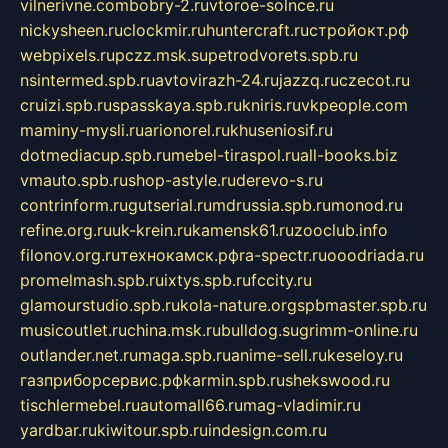
vilnerivne.com
bobry-2.ru
vtoroe-solnce.ru
nickysheen.ru
clockmir.ru
huntercraft.ru
стройокт.рф
webpixels.ru
pczz.msk.su
petrodvorets.spb.ru
nsintermed.spb.ru
avtovirazh-24.ru
jazzq.ru
czecot.ru
cruizi.spb.ru
spasskaya.spb.ru
kniris.ru
vkpeople.com
maminy-mysli.ru
arionorel.ru
khuseniosif.ru
dotmediacup.spb.ru
mebel-tiraspol.ru
all-books.biz
vmauto.spb.ru
shop-astyle.ru
derevo-s.ru
contrinform.ru
gutserial.ru
mdrussia.spb.ru
monod.ru
refine.org.ru
uk-krein.ru
kamensk61.ru
zooclub.info
filonov.org.ru
технокамск.рф
ra-spectr.ru
ooodriada.ru
promelmash.spb.ru
ixtys.spb.ru
fccity.ru
glamourstudio.spb.ru
kola-nature.org
spbmaster.spb.ru
musicoutlet.ru
china.msk.ru
bulldog.su
grimm-online.ru
outlander.net.ru
maga.spb.ru
anime-sell.ru
keseloy.ru
газприборсервис.рф
karmin.spb.ru
shekswood.ru
tischlermebel.ru
automall66.ru
mag-vladimir.ru
yardbar.ru
kiwitour.spb.ru
indesign.com.ru