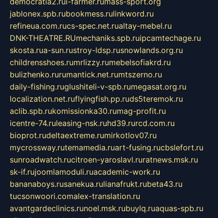
democratia2.ru
i-farmer.ru
mass-sport.org
jablonex.spb.ru
bookmess.ru
linkword.ru
refineua.com.ru
cs-spec.net.ru
altay-mebel.ru
DNK-THEATRE.RU
mechaniks.spb.ru
ipcamtechage.ru
skosta.ru
a-sun.ru
stroy-ldsp.ru
snowlands.org.ru
childrensshoes.ru
mrlizzy.ru
mebelsofiakrd.ru
bulizhenko.ru
rumantick.net.ru
mtszerno.ru
daily-fishing.ru
glushiteli-v-spb.ru
megasat.org.ru
localization.net.ru
flyingfish.pp.ru
ds5teremok.ru
aclib.spb.ru
komissionka30.ru
mag-profit.ru
icentre-74.ru
leasing-nsk.ru
hd39.ru
rcd.com.ru
bioprot.ru
deltaextreme.ru
mirkotlov07.ru
mycrossway.ru
temamedia.ru
art-fusing.ru
cbslefort.ru
sunroadwatch.ru
citroen-yaroslavl.ru
ratnews.msk.ru
sk-if.ru
joomlamoduli.ru
academic-work.ru
bananaboys.ru
sanekua.ru
lianafrukt.ru
beta43.ru
tucsonwoori.com
alex-translation.ru
avantgardeclinics.ru
noel.msk.ru
buylq.ru
aquas-spb.ru