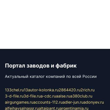
Портал заводов и фабрик
Актуальный каталог компаний по всей России
133chel.ru
13autor-kolonka.ru
2864420.ru
2rich.ru
3-d-file.ru
3d-file.ru
a-cdc.ru
aalse.ru
a380club.ru
airgungames.ru
accounts-112.ru
adler-jun.ru
adonyev.ru
alfeihavsalnassr.ru
altaipant.ru
argentinamia.ru