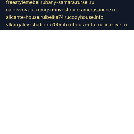
freestylemebel.ru
bany-samara.ru
rsei.ru
naidisvoyput.ru
mgsn-invest.ru
ipkamerasannce.ru
alicante-house.ru
ibelka74.ru
cozyhouse.info
vlkargalev-studio.ru
700mb.ru
figura-ufa.ru
alina-live.ru
belarusiannews.ru
womenknow.ru
dos-vniimk.ru
sega.net.ru
dv.net.ru
phenomenonsofhistory.com
telesputnik.net.ru
wall.pp.ru
pylesosroidmi.ru
gtc-clan.ru
cligs.ru
bibikazap.ru
popova.org.ru
netwhistler.spb.ru
bellvil.ru
bonzon.ru
iss-vladik.ru
defiparis.net.ru
las-gryzas.ru
amku.ru
electednews.spb.ru
feather.org.ru
spar72.ru
tankiigri.ru
dominus.com.ru
ibtree.ru
sanykool.pp.ru
unixlib.org.ru
menatep.spb.ru
gartenterrassen.ru
printeka.ru
skvozilka.com.ru
parkovka-pub.ru
lovemobi.ru
art-ru.ru
emulatorz.com.ru
alucomp.com.ru
tatforum.com.ru
alternativa-profi.ru
dermakler.ru
artsurvey.ru
aredir.ru
khimspas.ru
centr-maxi.ru
2018r.ru
bort-stomer-defort.ru
professional2.ru
gibsons.ru