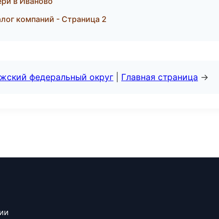
ери в Иваново
лог компаний - Страница 2
лжский федеральный округ
|
Главная страница
→
сии