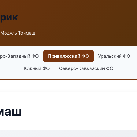
брик
 Модуль Точмаш
ро-Западный ФО
Приволжский ФО
Уральский ФО
Южный ФО
Северо-Кавказский ФО
маш