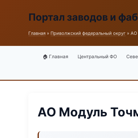
Портал заводов и фа
Главная
»
Приволжский федеральный округ
» АО
🏠 Главная
Центральный ФО
Севе
АО Модуль Точ