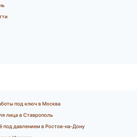
нь
тти
и
аботы под ключ в Москва
ля лица в Ставрополь
ё под давлением в Ростов-на-Дону