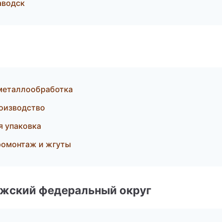
аводск
и металлообработка
оизводство
 упаковка
ромонтаж и жгуты
лжский федеральный округ