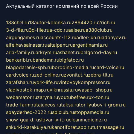
Актуальный каталог компаний по всей России
133chel.ru
13autor-kolonka.ru
2864420.ru
2rich.ru
3-d-file.ru
3d-file.ru
a-cdc.ru
aalse.ru
a380club.ru
airgungames.ru
accounts-112.ru
adler-jun.ru
adonyev.ru
alfeihavsalnassr.ru
altaipant.ru
argentinamia.ru
aria-family.ru
arkrym.ru
ashanet.ru
belgorod-day.ru
bankaribi.ru
bandamn.ru
bigfatcc.ru
blagodarenie-spb.ru
borodino-media.ru
card-voice.ru
cardvoice.ru
zed-online.ru
zvonitut.ru
zebra-tlt.ru
zarafshan.ru
york-life.ru
vintovoykompressor.ru
vladivostok-map.ru
vlknrussia.ru
wasabi-shop.ru
webamator.ru
zaryna.ru
youtubefree.ru
x-ton.ru
trade-farm.ru
tajuncos.ru
taksu.ru
tor-lyubov-i-grom.ru
spayderhed-2022.ru
splclub.ru
stoppamedia.ru
snow-guard.ru
slovar-ivrit.ru
cleanmedicine.ru
shkurki-karakulya.ru
kanotiforet.spb.ru
tutmassage.ru