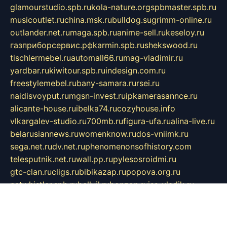
glamourstudio.spb.ru
kola-nature.org
spbmaster.spb.ru
musicoutlet.ru
china.msk.ru
bulldog.su
grimm-online.ru
outlander.net.ru
maga.spb.ru
anime-sell.ru
keseloy.ru
газприборсервис.рф
karmin.spb.ru
shekswood.ru
tischlermebel.ru
automall66.ru
mag-vladimir.ru
yardbar.ru
kiwitour.spb.ru
indesign.com.ru
freestylemebel.ru
bany-samara.ru
rsei.ru
naidisvoyput.ru
mgsn-invest.ru
ipkamerasannce.ru
alicante-house.ru
ibelka74.ru
cozyhouse.info
vlkargalev-studio.ru
700mb.ru
figura-ufa.ru
alina-live.ru
belarusiannews.ru
womenknow.ru
dos-vniimk.ru
sega.net.ru
dv.net.ru
phenomenonsofhistory.com
telesputnik.net.ru
wall.pp.ru
pylesosroidmi.ru
gtc-clan.ru
cligs.ru
bibikazap.ru
popova.org.ru
netwhistler.spb.ru
bellvil.ru
bonzon.ru
iss-vladik.ru
defiparis.net.ru
las-gryzas.ru
amku.ru
electednews.spb.ru
feather.org.ru
spar72.ru
tankiigri.ru
dominus.com.ru
ibtree.ru
sanykool.pp.ru
unixlib.org.ru