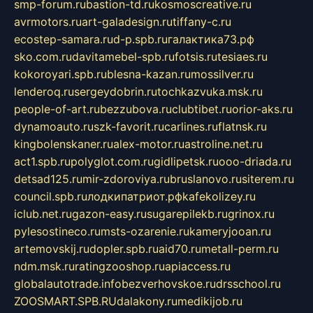
smp-forum.ru
bastion-td.ru
kosmoscreative.ru
avrmotors.ru
art-galadesign.ru
tiffany-c.ru
ecostep-samara.ru
d-p.spb.ru
галактика73.рф
sko.com.ru
davitamebel-spb.ru
fotsis.ru
tesiaes.ru
kokoroyari.spb.ru
blesna-kazan.ru
mossilver.ru
lenderoq.ru
sergeydobrin.ru
tochkazvuka.msk.ru
people-of-art.ru
bezzubova.ru
clubtibet.ru
orior-aks.ru
dynamoauto.ru
szk-favorit.ru
carlines.ru
flatnsk.ru
kingbolenskaner.ru
alex-motor.ru
astroline.net.ru
act1.spb.ru
polyglot.com.ru
gidlipetsk.ru
ooo-driada.ru
detsad125.ru
mir-zdoroviya.ru
bruslanovo.ru
siterem.ru
council.spb.ru
лодкипатриот.рф
kafekolizey.ru
iclub.net.ru
gazon-easy.ru
sugarepilekb.ru
grinox.ru
pylesostineco.ru
msts-ozarenie.ru
kameryjooan.ru
artemovskij.ru
dopler.spb.ru
aid70.ru
metall-perm.ru
ndm.msk.ru
ratingzooshop.ru
apiaccess.ru
globalautotrade.info
bezverhovskoe.ru
drsschool.ru
ZOOSMART.SPB.RU
dalakony.ru
medikijob.ru