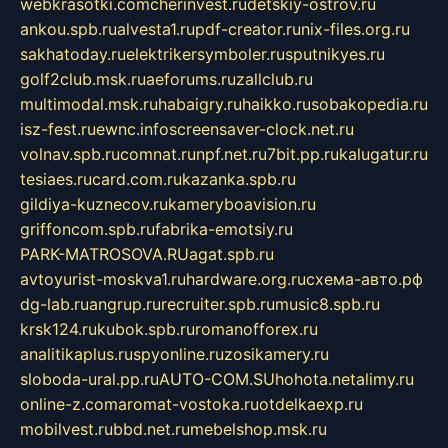
webkrasotki.com
cherinvest.ru
detskiy-ostrov.ru
ankou.spb.ru
alvesta1.ru
pdf-creator.ru
nix-files.org.ru
sakhatoday.ru
elektrikersymboler.ru
sputnikyes.ru
golf2club.msk.ru
aeforums.ru
zallclub.ru
multimodal.msk.ru
habaigry.ru
haikko.ru
sobakopedia.ru
isz-fest.ru
ewnc.info
screensaver-clock.net.ru
volnav.spb.ru
comnat.ru
npf.net.ru
7bit.pp.ru
kalugatur.ru
tesiaes.ru
card.com.ru
kazanka.spb.ru
gildiya-kuznecov.ru
kameryboavision.ru
griffoncom.spb.ru
fabrika-emotsiy.ru
PARK-MATROSOVA.RU
agat.spb.ru
avtoyurist-moskva1.ru
hardware.org.ru
схема-авто.рф
dg-lab.ru
angrup.ru
recruiter.spb.ru
music8.spb.ru
krsk124.ru
kubok.spb.ru
romanofforex.ru
analitikaplus.ru
spyonline.ru
zosikamery.ru
sloboda-ural.pp.ru
AUTO-COM.SU
hohota.net
alimy.ru
online-z.com
aromat-vostoka.ru
otdelkaexp.ru
mobilvest.ru
bbd.net.ru
mebelshop.msk.ru