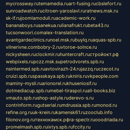
mycrossway.ru
temamedia.ru
art-fusing.ru
cbslefort.ru
sunroadwatch.ru
citroen-yaroslavl.ru
ratnews.msk.ru
sk-if.ru
joomlamoduli.ru
academic-work.ru
bananaboys.ru
sanekua.ru
lianafrukt.ru
beta43.ru
tucsonwoori.com
alex-translation.ru
avantgardeclinics.ru
noel.msk.ru
buylq.ru
aquas-spb.ru
vilnerivne.com
bobry-2.ru
vtoroe-solnce.ru
nickysheen.ru
clockmir.ru
huntercraft.ru
стройокт.рф
webpixels.ru
pczz.msk.su
petrodvorets.spb.ru
nsintermed.spb.ru
avtovirazh-24.ru
jazzq.ru
czecot.ru
cruizi.spb.ru
spasskaya.spb.ru
kniris.ru
vkpeople.com
maminy-mysli.ru
arionorel.ru
khuseniosif.ru
dotmediacup.spb.ru
mebel-tiraspol.ru
all-books.biz
vmauto.spb.ru
shop-astyle.ru
derevo-s.ru
contrinform.ru
gutserial.ru
mdrussia.spb.ru
monod.ru
refine.org.ru
uk-krein.ru
kamensk61.ru
zooclub.info
filonov.org.ru
технокамск.рф
ra-spectr.ru
ooodriada.ru
promelmash.spb.ru
ixtys.spb.ru
fccity.ru