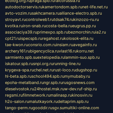
ecolog.org.ru
praga.spb.ru
falcorussia.ru
autodoctorservis.ru
kamertondom.spb.ru
net-life.net.ru
avto-vozim.ru
sakhcamera.ru
alliance-electro.spb.ru
stroyavt.ru
controlweb1.ru
tdsak74.ru
kinzozo-ru.ru
kvotka.ru
iron-snab.ru
costa-bella.ru
eugrus.pp.ru
associaciya39.ru
primexpo.spb.ru
bezmorchin.ru
ia2.ru
cpt21.ru
ispecspb.ru
regahost.ru
kolosok-elita.ru
tae-kwon.ru
consrio.com.ru
insiam.ru
avegainfo.ru
archery161.ru
bigencyclica.ru
vlast16.ru
korru.net
sarmiento.spb.su
extelopedia.ru
lammin-suo.spb.ru
iskatour.spb.ru
snpi.org.ru
running-line.ru
krygeva-spa.ru
chel.net.ru
rust-loco.ru
dugshop.ru
hl-beta.spb.ru
school494.spb.ru
mymubaby.ru
epoha-metalband.ru
ngr.spb.ru
rusgosnews.com
dieselvostok.ru
24hostel.msk.ru
w-dev.ru
f-ship.ru
regsmi.ru
filmnetwork.ru
malinasp.ru
kinosvin.ru
h2o-salon.ru
malutkayork.ru
deltaprim.spb.ru
tango-perm.ru
gooddir.ru
sgv.su
multiki-online.com