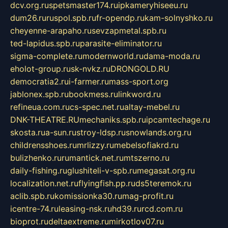
dcv.org.ru
spetsmaster174.ru
ipkameryhiseeu.ru
dum26.ru
ruspol.spb.ru
fr-opendp.ru
kam-solnyshko.ru
cheyenne-arapaho.ru
sevzapmetal.spb.ru
ted-lapidus.spb.ru
parasite-eliminator.ru
sigma-complete.ru
modernworld.ru
dama-moda.ru
eholot-group.ru
sk-nvkz.ru
DRONGOLD.RU
democratia2.ru
i-farmer.ru
mass-sport.org
jablonex.spb.ru
bookmess.ru
linkword.ru
refineua.com.ru
cs-spec.net.ru
altay-mebel.ru
DNK-THEATRE.RU
mechaniks.spb.ru
ipcamtechage.ru
skosta.ru
a-sun.ru
stroy-ldsp.ru
snowlands.org.ru
childrensshoes.ru
mrlizzy.ru
mebelsofiakrd.ru
bulizhenko.ru
rumantick.net.ru
mtszerno.ru
daily-fishing.ru
glushiteli-v-spb.ru
megasat.org.ru
localization.net.ru
flyingfish.pp.ru
ds5teremok.ru
aclib.spb.ru
komissionka30.ru
mag-profit.ru
icentre-74.ru
leasing-nsk.ru
hd39.ru
rcd.com.ru
bioprot.ru
deltaextreme.ru
mirkotlov07.ru