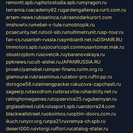
remontt.spb.ru
photostudia.spb.ru
myragon.ru
terramia.ru
academy62.ru
gardengallereya.ru
rti.com.ru
artem-news.ru
biserinca.ru
krasnodarkurort.com
imshowtv.ru
mebel-v-tule.ru
mobtopik.ru
pcsecurity.net.ru
tool-sib.ru
multimetrunit.ru
sp-tour.ru
fan-cs.ru
santeh-russia.ru
symbian9.net.ru
DSHAIR.RU
tmmotors.spb.ru
xjocuricopii.com
musavtomat.msk.ru
obustrojdom.ru
sovetcik.ru
ybaranovskaya.ru
ppknews.ru
cult-alshei.ru
JAPANRUSSIA.RU
proekciyamebel.ru
imper-finans.ru
rim.org.ru
glamourai.ru
brassminus.ru
zabor-pro.ru
ftn.pp.ru
dorogoe58.ru
laimengpacker.ru
kuzova-zapchasti.ru
sageerp.ru
taxodrom.ru
dsrazvitie.ru
hardcity.net.ru
ratinghomegames.ru
topservice25.ru
gubernyan.ru
gtglasslined.ru
ii4.ru
tssport.spb.ru
andorra24.com
blackwallstreet.ru
oboimos.ru
optim-doors.com.ru
ikuch.ru
nycr.org.ru
npa21.ru
vremya-ch.spb.ru
desert000.ru
ivtorgi.ru
ifiori.ru
catalog-statei.ru