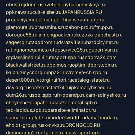
obustrojdom.ru
sovetcik.ru
ybaranovskaya.ru
ppknews.ru
cult-alshei.ru
JAPANRUSSIA.RU
proekciyamebel.ru
imper-finans.ru
rim.org.ru
glamourai.ru
brassminus.ru
zabor-pro.ru
ftn.pp.ru
dorogoe58.ru
laimengpacker.ru
kuzova-zapchasti.ru
sageerp.ru
taxodrom.ru
dsrazvitie.ru
hardcity.net.ru
ratinghomegames.ru
topservice25.ru
gubernyan.ru
gtglasslined.ru
ii4.ru
tssport.spb.ru
andorra24.com
blackwallstreet.ru
oboimos.ru
optim-doors.com.ru
ikuch.ru
nycr.org.ru
npa21.ru
vremya-ch.spb.ru
desert000.ru
ivtorgi.ru
ifiori.ru
catalog-statei.ru
dcv.org.ru
spetsmaster174.ru
ipkameryhiseeu.ru
dum26.ru
ruspol.spb.ru
fr-opendp.ru
kam-solnyshko.ru
cheyenne-arapaho.ru
sevzapmetal.spb.ru
ted-lapidus.spb.ru
parasite-eliminator.ru
sigma-complete.ru
modernworld.ru
dama-moda.ru
eholot-group.ru
sk-nvkz.ru
DRONGOLD.RU
democratia2.ru
i-farmer.ru
mass-sport.org