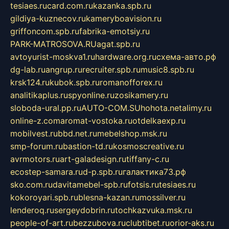
tesiaes.ru
card.com.ru
kazanka.spb.ru
gildiya-kuznecov.ru
kameryboavision.ru
griffoncom.spb.ru
fabrika-emotsiy.ru
PARK-MATROSOVA.RU
agat.spb.ru
avtoyurist-moskva1.ru
hardware.org.ru
схема-авто.рф
dg-lab.ru
angrup.ru
recruiter.spb.ru
music8.spb.ru
krsk124.ru
kubok.spb.ru
romanofforex.ru
analitikaplus.ru
spyonline.ru
zosikamery.ru
sloboda-ural.pp.ru
AUTO-COM.SU
hohota.net
alimy.ru
online-z.com
aromat-vostoka.ru
otdelkaexp.ru
mobilvest.ru
bbd.net.ru
mebelshop.msk.ru
smp-forum.ru
bastion-td.ru
kosmoscreative.ru
avrmotors.ru
art-galadesign.ru
tiffany-c.ru
ecostep-samara.ru
d-p.spb.ru
галактика73.рф
sko.com.ru
davitamebel-spb.ru
fotsis.ru
tesiaes.ru
kokoroyari.spb.ru
blesna-kazan.ru
mossilver.ru
lenderoq.ru
sergeydobrin.ru
tochkazvuka.msk.ru
people-of-art.ru
bezzubova.ru
clubtibet.ru
orior-aks.ru