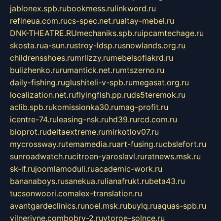
jablonex.spb.ru
bookmess.ru
linkword.ru
refineua.com.ru
cs-spec.net.ru
altay-mebel.ru
DNK-THEATRE.RU
mechaniks.spb.ru
ipcamtechage.ru
skosta.ru
a-sun.ru
stroy-ldsp.ru
snowlands.org.ru
childrensshoes.ru
mrlizzy.ru
mebelsofiakrd.ru
bulizhenko.ru
rumantick.net.ru
mtszerno.ru
daily-fishing.ru
glushiteli-v-spb.ru
megasat.org.ru
localization.net.ru
flyingfish.pp.ru
ds5teremok.ru
aclib.spb.ru
komissionka30.ru
mag-profit.ru
icentre-74.ru
leasing-nsk.ru
hd39.ru
rcd.com.ru
bioprot.ru
deltaextreme.ru
mirkotlov07.ru
mycrossway.ru
temamedia.ru
art-fusing.ru
cbslefort.ru
sunroadwatch.ru
citroen-yaroslavl.ru
ratnews.msk.ru
sk-if.ru
joomlamoduli.ru
academic-work.ru
bananaboys.ru
sanekua.ru
lianafrukt.ru
beta43.ru
tucsonwoori.com
alex-translation.ru
avantgardeclinics.ru
noel.msk.ru
buylq.ru
aquas-spb.ru
vilnerivne.com
bobry-2.ru
vtoroe-solnce.ru