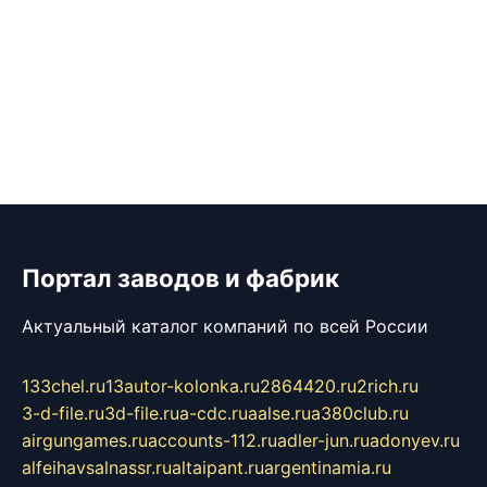
Портал заводов и фабрик
Актуальный каталог компаний по всей России
133chel.ru
13autor-kolonka.ru
2864420.ru
2rich.ru
3-d-file.ru
3d-file.ru
a-cdc.ru
aalse.ru
a380club.ru
airgungames.ru
accounts-112.ru
adler-jun.ru
adonyev.ru
alfeihavsalnassr.ru
altaipant.ru
argentinamia.ru