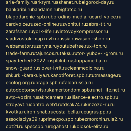
aria-family.ru
arkrym.ru
ashanet.ru
belgorod-day.ru
bankaribi.ru
bandamn.ru
bigfatcc.ru
blagodarenie-spb.ru
borodino-media.ru
card-voice.ru
cardvoice.ru
zed-online.ru
zvonitut.ru
zebra-tlt.ru
zarafshan.ru
york-life.ru
vintovoykompressor.ru
vladivostok-map.ru
vlknrussia.ru
wasabi-shop.ru
webamator.ru
zaryna.ru
youtubefree.ru
x-ton.ru
trade-farm.ru
tajuncos.ru
taksu.ru
tor-lyubov-i-grom.ru
spayderhed-2022.ru
splclub.ru
stoppamedia.ru
snow-guard.ru
slovar-ivrit.ru
cleanmedicine.ru
shkurki-karakulya.ru
kanotiforet.spb.ru
tutmassage.ru
ecolog.org.ru
praga.spb.ru
falcorussia.ru
autodoctorservis.ru
kamertondom.spb.ru
net-life.net.ru
avto-vozim.ru
sakhcamera.ru
alliance-electro.spb.ru
stroyavt.ru
controlweb1.ru
tdsak74.ru
kinzozo-ru.ru
kvotka.ru
iron-snab.ru
costa-bella.ru
eugrus.pp.ru
associaciya39.ru
primexpo.spb.ru
bezmorchin.ru
ia2.ru
cpt21.ru
ispecspb.ru
regahost.ru
kolosok-elita.ru