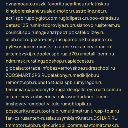
dynamoauto.ru
szk-favorit.ru
carlines.ru
flatnsk.ru
kingbolenskaner.ru
alex-motor.ru
astroline.net.ru
act1.spb.ru
polyglot.com.ru
gidlipetsk.ru
ooo-driada.ru
detsad125.ru
mir-zdoroviya.ru
bruslanovo.ru
siterem.ru
council.spb.ru
лодкипатриот.рф
kafekolizey.ru
iclub.net.ru
gazon-easy.ru
sugarepilekb.ru
grinox.ru
pylesostineco.ru
msts-ozarenie.ru
kameryjooan.ru
artemovskij.ru
dopler.spb.ru
aid70.ru
metall-perm.ru
ndm.msk.ru
ratingzooshop.ru
apiaccess.ru
globalautotrade.info
bezverhovskoe.ru
drsschool.ru
ZOOSMART.SPB.RU
dalakony.ru
medikijob.ru
remontt.spb.ru
photostudia.spb.ru
myragon.ru
terramia.ru
academy62.ru
gardengallereya.ru
rti.com.ru
artem-news.ru
biserinca.ru
krasnodarkurort.com
imshowtv.ru
mebel-v-tule.ru
mobtopik.ru
pcsecurity.net.ru
tool-sib.ru
multimetrunit.ru
sp-tour.ru
fan-cs.ru
santeh-russia.ru
symbian9.net.ru
DSHAIR.RU
tmmotors.spb.ru
xjocuricopii.com
musavtomat.msk.ru