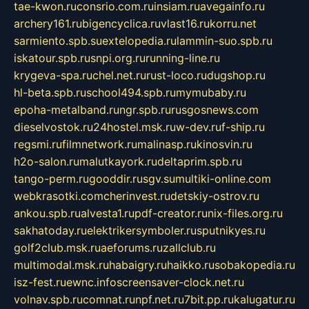
tae-kwon.ru
consrio.com.ru
insiam.ru
avegainfo.ru
archery161.ru
bigencyclica.ru
vlast16.ru
korru.net
sarmiento.spb.su
extelopedia.ru
lammin-suo.spb.ru
iskatour.spb.ru
snpi.org.ru
running-line.ru
krygeva-spa.ru
chel.net.ru
rust-loco.ru
dugshop.ru
hl-beta.spb.ru
school494.spb.ru
mymubaby.ru
epoha-metalband.ru
ngr.spb.ru
rusgosnews.com
dieselvostok.ru
24hostel.msk.ru
w-dev.ru
f-ship.ru
regsmi.ru
filmnetwork.ru
malinasp.ru
kinosvin.ru
h2o-salon.ru
malutkayork.ru
deltaprim.spb.ru
tango-perm.ru
gooddir.ru
sgv.su
multiki-online.com
webkrasotki.com
cherinvest.ru
detskiy-ostrov.ru
ankou.spb.ru
alvesta1.ru
pdf-creator.ru
nix-files.org.ru
sakhatoday.ru
elektrikersymboler.ru
sputnikyes.ru
golf2club.msk.ru
aeforums.ru
zallclub.ru
multimodal.msk.ru
habaigry.ru
haikko.ru
sobakopedia.ru
isz-fest.ru
ewnc.info
screensaver-clock.net.ru
volnav.spb.ru
comnat.ru
npf.net.ru
7bit.pp.ru
kalugatur.ru