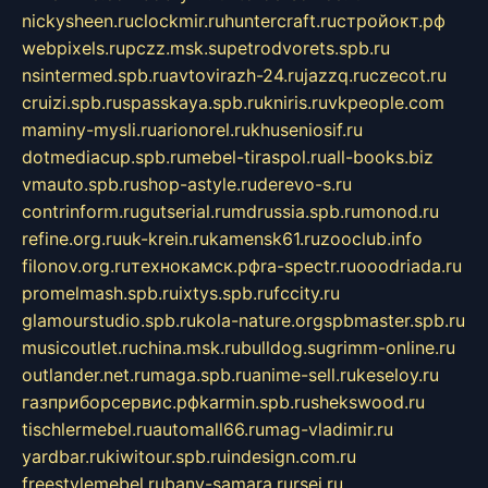
nickysheen.ru
clockmir.ru
huntercraft.ru
стройокт.рф
webpixels.ru
pczz.msk.su
petrodvorets.spb.ru
nsintermed.spb.ru
avtovirazh-24.ru
jazzq.ru
czecot.ru
cruizi.spb.ru
spasskaya.spb.ru
kniris.ru
vkpeople.com
maminy-mysli.ru
arionorel.ru
khuseniosif.ru
dotmediacup.spb.ru
mebel-tiraspol.ru
all-books.biz
vmauto.spb.ru
shop-astyle.ru
derevo-s.ru
contrinform.ru
gutserial.ru
mdrussia.spb.ru
monod.ru
refine.org.ru
uk-krein.ru
kamensk61.ru
zooclub.info
filonov.org.ru
технокамск.рф
ra-spectr.ru
ooodriada.ru
promelmash.spb.ru
ixtys.spb.ru
fccity.ru
glamourstudio.spb.ru
kola-nature.org
spbmaster.spb.ru
musicoutlet.ru
china.msk.ru
bulldog.su
grimm-online.ru
outlander.net.ru
maga.spb.ru
anime-sell.ru
keseloy.ru
газприборсервис.рф
karmin.spb.ru
shekswood.ru
tischlermebel.ru
automall66.ru
mag-vladimir.ru
yardbar.ru
kiwitour.spb.ru
indesign.com.ru
freestylemebel.ru
bany-samara.ru
rsei.ru