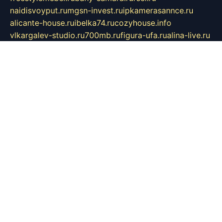
naidisvoyput.ru
mgsn-invest.ru
ipkamerasannce.ru
alicante-house.ru
ibelka74.ru
cozyhouse.info
vlkargalev-studio.ru
700mb.ru
figura-ufa.ru
alina-live.ru
belarusiannews.ru
womenknow.ru
dos-vniimk.ru
sega.net.ru
dv.net.ru
phenomenonsofhistory.com
telesputnik.net.ru
wall.pp.ru
pylesosroidmi.ru
gtc-clan.ru
cligs.ru
bibikazap.ru
popova.org.ru
netwhistler.spb.ru
bellvil.ru
bonzon.ru
iss-vladik.ru
defiparis.net.ru
las-gryzas.ru
amku.ru
electednews.spb.ru
feather.org.ru
spar72.ru
tankiigri.ru
dominus.com.ru
ibtree.ru
sanykool.pp.ru
unixlib.org.ru
menatep.spb.ru
gartenterrassen.ru
printeka.ru
skvozilka.com.ru
parkovka-pub.ru
lovemobi.ru
art-ru.ru
emulatorz.com.ru
alucomp.com.ru
tatforum.com.ru
alternativa-profi.ru
dermakler.ru
artsurvey.ru
aredir.ru
khimspas.ru
centr-maxi.ru
2018r.ru
bort-stomer-defort.ru
professional2.ru
gibsons.ru
artselena.ru
art-pilot.ru
ingredient.spb.ru