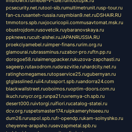
imshowtv.ru
mebel-v-tule.ru
mobtopik.ru
pcsecurity.net.ru
tool-sib.ru
multimetrunit.ru
sp-tour.ru
fan-cs.ru
santeh-russia.ru
symbian9.net.ru
DSHAIR.RU
tmmotors.spb.ru
xjocuricopii.com
musavtomat.msk.ru
obustrojdom.ru
sovetcik.ru
ybaranovskaya.ru
ppknews.ru
cult-alshei.ru
JAPANRUSSIA.RU
proekciyamebel.ru
imper-finans.ru
rim.org.ru
glamourai.ru
brassminus.ru
zabor-pro.ru
ftn.pp.ru
dorogoe58.ru
laimengpacker.ru
kuzova-zapchasti.ru
sageerp.ru
taxodrom.ru
dsrazvitie.ru
hardcity.net.ru
ratinghomegames.ru
topservice25.ru
gubernyan.ru
gtglasslined.ru
ii4.ru
tssport.spb.ru
andorra24.com
blackwallstreet.ru
oboimos.ru
optim-doors.com.ru
ikuch.ru
nycr.org.ru
npa21.ru
vremya-ch.spb.ru
desert000.ru
ivtorgi.ru
ifiori.ru
catalog-statei.ru
dcv.org.ru
spetsmaster174.ru
ipkameryhiseeu.ru
dum26.ru
ruspol.spb.ru
fr-opendp.ru
kam-solnyshko.ru
cheyenne-arapaho.ru
sevzapmetal.spb.ru