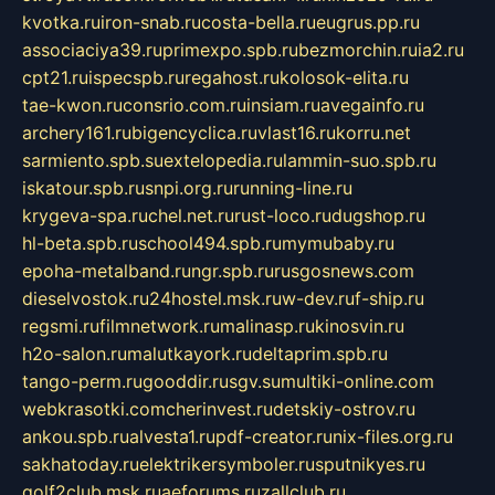
kvotka.ru
iron-snab.ru
costa-bella.ru
eugrus.pp.ru
associaciya39.ru
primexpo.spb.ru
bezmorchin.ru
ia2.ru
cpt21.ru
ispecspb.ru
regahost.ru
kolosok-elita.ru
tae-kwon.ru
consrio.com.ru
insiam.ru
avegainfo.ru
archery161.ru
bigencyclica.ru
vlast16.ru
korru.net
sarmiento.spb.su
extelopedia.ru
lammin-suo.spb.ru
iskatour.spb.ru
snpi.org.ru
running-line.ru
krygeva-spa.ru
chel.net.ru
rust-loco.ru
dugshop.ru
hl-beta.spb.ru
school494.spb.ru
mymubaby.ru
epoha-metalband.ru
ngr.spb.ru
rusgosnews.com
dieselvostok.ru
24hostel.msk.ru
w-dev.ru
f-ship.ru
regsmi.ru
filmnetwork.ru
malinasp.ru
kinosvin.ru
h2o-salon.ru
malutkayork.ru
deltaprim.spb.ru
tango-perm.ru
gooddir.ru
sgv.su
multiki-online.com
webkrasotki.com
cherinvest.ru
detskiy-ostrov.ru
ankou.spb.ru
alvesta1.ru
pdf-creator.ru
nix-files.org.ru
sakhatoday.ru
elektrikersymboler.ru
sputnikyes.ru
golf2club.msk.ru
aeforums.ru
zallclub.ru