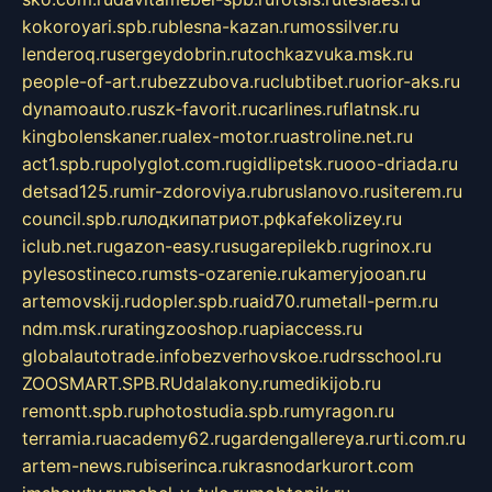
kokoroyari.spb.ru
blesna-kazan.ru
mossilver.ru
lenderoq.ru
sergeydobrin.ru
tochkazvuka.msk.ru
people-of-art.ru
bezzubova.ru
clubtibet.ru
orior-aks.ru
dynamoauto.ru
szk-favorit.ru
carlines.ru
flatnsk.ru
kingbolenskaner.ru
alex-motor.ru
astroline.net.ru
act1.spb.ru
polyglot.com.ru
gidlipetsk.ru
ooo-driada.ru
detsad125.ru
mir-zdoroviya.ru
bruslanovo.ru
siterem.ru
council.spb.ru
лодкипатриот.рф
kafekolizey.ru
iclub.net.ru
gazon-easy.ru
sugarepilekb.ru
grinox.ru
pylesostineco.ru
msts-ozarenie.ru
kameryjooan.ru
artemovskij.ru
dopler.spb.ru
aid70.ru
metall-perm.ru
ndm.msk.ru
ratingzooshop.ru
apiaccess.ru
globalautotrade.info
bezverhovskoe.ru
drsschool.ru
ZOOSMART.SPB.RU
dalakony.ru
medikijob.ru
remontt.spb.ru
photostudia.spb.ru
myragon.ru
terramia.ru
academy62.ru
gardengallereya.ru
rti.com.ru
artem-news.ru
biserinca.ru
krasnodarkurort.com