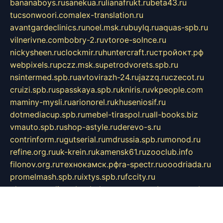
bananaboys.ru
sanekua.ru
lianafrukt.ru
beta43.ru
tucsonwoori.com
alex-translation.ru
avantgardeclinics.ru
noel.msk.ru
buylq.ru
aquas-spb.ru
vilnerivne.com
bobry-2.ru
vtoroe-solnce.ru
nickysheen.ru
clockmir.ru
huntercraft.ru
стройокт.рф
webpixels.ru
pczz.msk.su
petrodvorets.spb.ru
nsintermed.spb.ru
avtovirazh-24.ru
jazzq.ru
czecot.ru
cruizi.spb.ru
spasskaya.spb.ru
kniris.ru
vkpeople.com
maminy-mysli.ru
arionorel.ru
khuseniosif.ru
dotmediacup.spb.ru
mebel-tiraspol.ru
all-books.biz
vmauto.spb.ru
shop-astyle.ru
derevo-s.ru
contrinform.ru
gutserial.ru
mdrussia.spb.ru
monod.ru
refine.org.ru
uk-krein.ru
kamensk61.ru
zooclub.info
filonov.org.ru
технокамск.рф
ra-spectr.ru
ooodriada.ru
promelmash.spb.ru
ixtys.spb.ru
fccity.ru
glamourstudio.spb.ru
kola-nature.org
spbmaster.spb.ru
musicoutlet.ru
china.msk.ru
bulldog.su
grimm-online.ru
outlander.net.ru
maga.spb.ru
anime-sell.ru
keseloy.ru