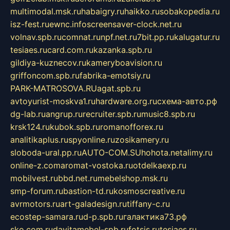
multimodal.msk.ru
habaigry.ru
haikko.ru
sobakopedia.ru
isz-fest.ru
ewnc.info
screensaver-clock.net.ru
volnav.spb.ru
comnat.ru
npf.net.ru
7bit.pp.ru
kalugatur.ru
tesiaes.ru
card.com.ru
kazanka.spb.ru
gildiya-kuznecov.ru
kameryboavision.ru
griffoncom.spb.ru
fabrika-emotsiy.ru
PARK-MATROSOVA.RU
agat.spb.ru
avtoyurist-moskva1.ru
hardware.org.ru
схема-авто.рф
dg-lab.ru
angrup.ru
recruiter.spb.ru
music8.spb.ru
krsk124.ru
kubok.spb.ru
romanofforex.ru
analitikaplus.ru
spyonline.ru
zosikamery.ru
sloboda-ural.pp.ru
AUTO-COM.SU
hohota.net
alimy.ru
online-z.com
aromat-vostoka.ru
otdelkaexp.ru
mobilvest.ru
bbd.net.ru
mebelshop.msk.ru
smp-forum.ru
bastion-td.ru
kosmoscreative.ru
avrmotors.ru
art-galadesign.ru
tiffany-c.ru
ecostep-samara.ru
d-p.spb.ru
галактика73.рф
sko.com.ru
davitamebel-spb.ru
fotsis.ru
tesiaes.ru