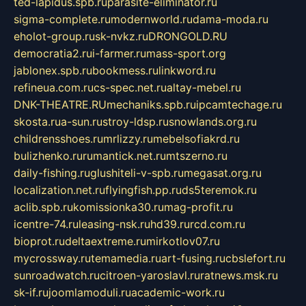
ted-lapidus.spb.ru
parasite-eliminator.ru
sigma-complete.ru
modernworld.ru
dama-moda.ru
eholot-group.ru
sk-nvkz.ru
DRONGOLD.RU
democratia2.ru
i-farmer.ru
mass-sport.org
jablonex.spb.ru
bookmess.ru
linkword.ru
refineua.com.ru
cs-spec.net.ru
altay-mebel.ru
DNK-THEATRE.RU
mechaniks.spb.ru
ipcamtechage.ru
skosta.ru
a-sun.ru
stroy-ldsp.ru
snowlands.org.ru
childrensshoes.ru
mrlizzy.ru
mebelsofiakrd.ru
bulizhenko.ru
rumantick.net.ru
mtszerno.ru
daily-fishing.ru
glushiteli-v-spb.ru
megasat.org.ru
localization.net.ru
flyingfish.pp.ru
ds5teremok.ru
aclib.spb.ru
komissionka30.ru
mag-profit.ru
icentre-74.ru
leasing-nsk.ru
hd39.ru
rcd.com.ru
bioprot.ru
deltaextreme.ru
mirkotlov07.ru
mycrossway.ru
temamedia.ru
art-fusing.ru
cbslefort.ru
sunroadwatch.ru
citroen-yaroslavl.ru
ratnews.msk.ru
sk-if.ru
joomlamoduli.ru
academic-work.ru