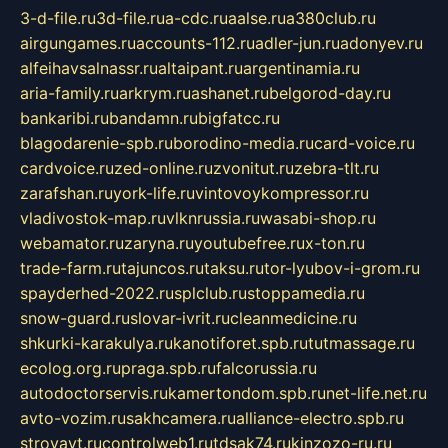
3-d-file.ru
3d-file.ru
a-cdc.ru
aalse.ru
a380club.ru
airgungames.ru
accounts-112.ru
adler-jun.ru
adonyev.ru
alfeihavsalnassr.ru
altaipant.ru
argentinamia.ru
aria-family.ru
arkrym.ru
ashanet.ru
belgorod-day.ru
bankaribi.ru
bandamn.ru
bigfatcc.ru
blagodarenie-spb.ru
borodino-media.ru
card-voice.ru
cardvoice.ru
zed-online.ru
zvonitut.ru
zebra-tlt.ru
zarafshan.ru
york-life.ru
vintovoykompressor.ru
vladivostok-map.ru
vlknrussia.ru
wasabi-shop.ru
webamator.ru
zaryna.ru
youtubefree.ru
x-ton.ru
trade-farm.ru
tajuncos.ru
taksu.ru
tor-lyubov-i-grom.ru
spayderhed-2022.ru
splclub.ru
stoppamedia.ru
snow-guard.ru
slovar-ivrit.ru
cleanmedicine.ru
shkurki-karakulya.ru
kanotiforet.spb.ru
tutmassage.ru
ecolog.org.ru
praga.spb.ru
falcorussia.ru
autodoctorservis.ru
kamertondom.spb.ru
net-life.net.ru
avto-vozim.ru
sakhcamera.ru
alliance-electro.spb.ru
stroyavt.ru
controlweb1.ru
tdsak74.ru
kinzozo-ru.ru