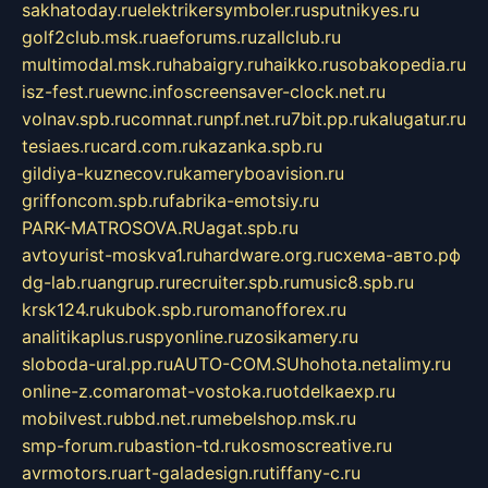
sakhatoday.ru
elektrikersymboler.ru
sputnikyes.ru
golf2club.msk.ru
aeforums.ru
zallclub.ru
multimodal.msk.ru
habaigry.ru
haikko.ru
sobakopedia.ru
isz-fest.ru
ewnc.info
screensaver-clock.net.ru
volnav.spb.ru
comnat.ru
npf.net.ru
7bit.pp.ru
kalugatur.ru
tesiaes.ru
card.com.ru
kazanka.spb.ru
gildiya-kuznecov.ru
kameryboavision.ru
griffoncom.spb.ru
fabrika-emotsiy.ru
PARK-MATROSOVA.RU
agat.spb.ru
avtoyurist-moskva1.ru
hardware.org.ru
схема-авто.рф
dg-lab.ru
angrup.ru
recruiter.spb.ru
music8.spb.ru
krsk124.ru
kubok.spb.ru
romanofforex.ru
analitikaplus.ru
spyonline.ru
zosikamery.ru
sloboda-ural.pp.ru
AUTO-COM.SU
hohota.net
alimy.ru
online-z.com
aromat-vostoka.ru
otdelkaexp.ru
mobilvest.ru
bbd.net.ru
mebelshop.msk.ru
smp-forum.ru
bastion-td.ru
kosmoscreative.ru
avrmotors.ru
art-galadesign.ru
tiffany-c.ru