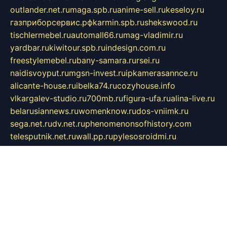
outlander.net.ru
maga.spb.ru
anime-sell.ru
keseloy.ru
газприборсервис.рф
karmin.spb.ru
shekswood.ru
tischlermebel.ru
automall66.ru
mag-vladimir.ru
yardbar.ru
kiwitour.spb.ru
indesign.com.ru
freestylemebel.ru
bany-samara.ru
rsei.ru
naidisvoyput.ru
mgsn-invest.ru
ipkamerasannce.ru
alicante-house.ru
ibelka74.ru
cozyhouse.info
vlkargalev-studio.ru
700mb.ru
figura-ufa.ru
alina-live.ru
belarusiannews.ru
womenknow.ru
dos-vniimk.ru
sega.net.ru
dv.net.ru
phenomenonsofhistory.com
telesputnik.net.ru
wall.pp.ru
pylesosroidmi.ru
gtc-clan.ru
cligs.ru
bibikazap.ru
popova.org.ru
netwhistler.spb.ru
bellvil.ru
bonzon.ru
iss-vladik.ru
defiparis.net.ru
las-gryzas.ru
amku.ru
electednews.spb.ru
feather.org.ru
spar72.ru
tankiigri.ru
dominus.com.ru
ibtree.ru
sanykool.pp.ru
unixlib.org.ru
menatep.spb.ru
gartenterrassen.ru
printeka.ru
skvozilka.com.ru
parkovka-pub.ru
lovemobi.ru
art-ru.ru