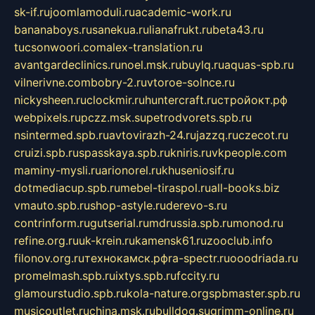
sk-if.ru
joomlamoduli.ru
academic-work.ru
bananaboys.ru
sanekua.ru
lianafrukt.ru
beta43.ru
tucsonwoori.com
alex-translation.ru
avantgardeclinics.ru
noel.msk.ru
buylq.ru
aquas-spb.ru
vilnerivne.com
bobry-2.ru
vtoroe-solnce.ru
nickysheen.ru
clockmir.ru
huntercraft.ru
стройокт.рф
webpixels.ru
pczz.msk.su
petrodvorets.spb.ru
nsintermed.spb.ru
avtovirazh-24.ru
jazzq.ru
czecot.ru
cruizi.spb.ru
spasskaya.spb.ru
kniris.ru
vkpeople.com
maminy-mysli.ru
arionorel.ru
khuseniosif.ru
dotmediacup.spb.ru
mebel-tiraspol.ru
all-books.biz
vmauto.spb.ru
shop-astyle.ru
derevo-s.ru
contrinform.ru
gutserial.ru
mdrussia.spb.ru
monod.ru
refine.org.ru
uk-krein.ru
kamensk61.ru
zooclub.info
filonov.org.ru
технокамск.рф
ra-spectr.ru
ooodriada.ru
promelmash.spb.ru
ixtys.spb.ru
fccity.ru
glamourstudio.spb.ru
kola-nature.org
spbmaster.spb.ru
musicoutlet.ru
china.msk.ru
bulldog.su
grimm-online.ru