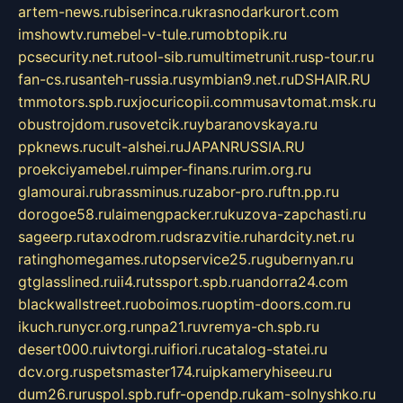
artem-news.ru
biserinca.ru
krasnodarkurort.com
imshowtv.ru
mebel-v-tule.ru
mobtopik.ru
pcsecurity.net.ru
tool-sib.ru
multimetrunit.ru
sp-tour.ru
fan-cs.ru
santeh-russia.ru
symbian9.net.ru
DSHAIR.RU
tmmotors.spb.ru
xjocuricopii.com
musavtomat.msk.ru
obustrojdom.ru
sovetcik.ru
ybaranovskaya.ru
ppknews.ru
cult-alshei.ru
JAPANRUSSIA.RU
proekciyamebel.ru
imper-finans.ru
rim.org.ru
glamourai.ru
brassminus.ru
zabor-pro.ru
ftn.pp.ru
dorogoe58.ru
laimengpacker.ru
kuzova-zapchasti.ru
sageerp.ru
taxodrom.ru
dsrazvitie.ru
hardcity.net.ru
ratinghomegames.ru
topservice25.ru
gubernyan.ru
gtglasslined.ru
ii4.ru
tssport.spb.ru
andorra24.com
blackwallstreet.ru
oboimos.ru
optim-doors.com.ru
ikuch.ru
nycr.org.ru
npa21.ru
vremya-ch.spb.ru
desert000.ru
ivtorgi.ru
ifiori.ru
catalog-statei.ru
dcv.org.ru
spetsmaster174.ru
ipkameryhiseeu.ru
dum26.ru
ruspol.spb.ru
fr-opendp.ru
kam-solnyshko.ru