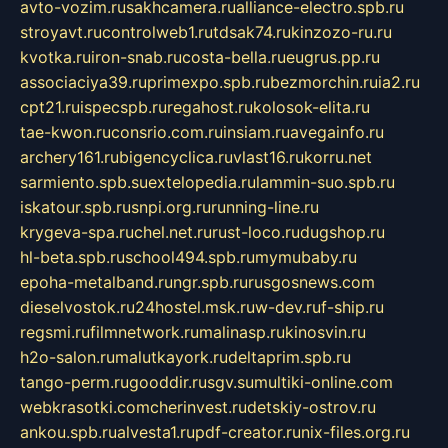
avto-vozim.ru
sakhcamera.ru
alliance-electro.spb.ru
stroyavt.ru
controlweb1.ru
tdsak74.ru
kinzozo-ru.ru
kvotka.ru
iron-snab.ru
costa-bella.ru
eugrus.pp.ru
associaciya39.ru
primexpo.spb.ru
bezmorchin.ru
ia2.ru
cpt21.ru
ispecspb.ru
regahost.ru
kolosok-elita.ru
tae-kwon.ru
consrio.com.ru
insiam.ru
avegainfo.ru
archery161.ru
bigencyclica.ru
vlast16.ru
korru.net
sarmiento.spb.su
extelopedia.ru
lammin-suo.spb.ru
iskatour.spb.ru
snpi.org.ru
running-line.ru
krygeva-spa.ru
chel.net.ru
rust-loco.ru
dugshop.ru
hl-beta.spb.ru
school494.spb.ru
mymubaby.ru
epoha-metalband.ru
ngr.spb.ru
rusgosnews.com
dieselvostok.ru
24hostel.msk.ru
w-dev.ru
f-ship.ru
regsmi.ru
filmnetwork.ru
malinasp.ru
kinosvin.ru
h2o-salon.ru
malutkayork.ru
deltaprim.spb.ru
tango-perm.ru
gooddir.ru
sgv.su
multiki-online.com
webkrasotki.com
cherinvest.ru
detskiy-ostrov.ru
ankou.spb.ru
alvesta1.ru
pdf-creator.ru
nix-files.org.ru