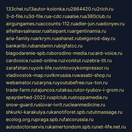
133chel.ru
13autor-kolonka.ru
2864420.ru
2rich.ru
3-d-file.ru
3d-file.ru
a-cdc.ru
aalse.ru
a380club.ru
airgungames.ru
accounts-112.ru
adler-jun.ru
adonyev.ru
alfeihavsalnassr.ru
altaipant.ru
argentinamia.ru
aria-family.ru
arkrym.ru
ashanet.ru
belgorod-day.ru
bankaribi.ru
bandamn.ru
bigfatcc.ru
blagodarenie-spb.ru
borodino-media.ru
card-voice.ru
cardvoice.ru
zed-online.ru
zvonitut.ru
zebra-tlt.ru
zarafshan.ru
york-life.ru
vintovoykompressor.ru
vladivostok-map.ru
vlknrussia.ru
wasabi-shop.ru
webamator.ru
zaryna.ru
youtubefree.ru
x-ton.ru
trade-farm.ru
tajuncos.ru
taksu.ru
tor-lyubov-i-grom.ru
spayderhed-2022.ru
splclub.ru
stoppamedia.ru
snow-guard.ru
slovar-ivrit.ru
cleanmedicine.ru
shkurki-karakulya.ru
kanotiforet.spb.ru
tutmassage.ru
ecolog.org.ru
praga.spb.ru
falcorussia.ru
autodoctorservis.ru
kamertondom.spb.ru
net-life.net.ru