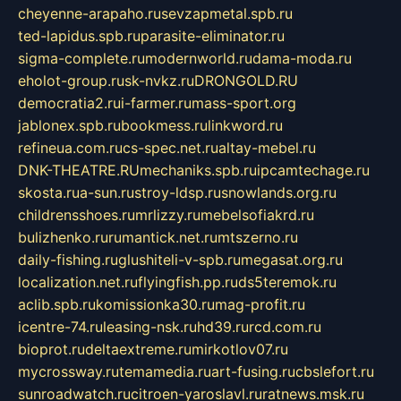
cheyenne-arapaho.ru
sevzapmetal.spb.ru
ted-lapidus.spb.ru
parasite-eliminator.ru
sigma-complete.ru
modernworld.ru
dama-moda.ru
eholot-group.ru
sk-nvkz.ru
DRONGOLD.RU
democratia2.ru
i-farmer.ru
mass-sport.org
jablonex.spb.ru
bookmess.ru
linkword.ru
refineua.com.ru
cs-spec.net.ru
altay-mebel.ru
DNK-THEATRE.RU
mechaniks.spb.ru
ipcamtechage.ru
skosta.ru
a-sun.ru
stroy-ldsp.ru
snowlands.org.ru
childrensshoes.ru
mrlizzy.ru
mebelsofiakrd.ru
bulizhenko.ru
rumantick.net.ru
mtszerno.ru
daily-fishing.ru
glushiteli-v-spb.ru
megasat.org.ru
localization.net.ru
flyingfish.pp.ru
ds5teremok.ru
aclib.spb.ru
komissionka30.ru
mag-profit.ru
icentre-74.ru
leasing-nsk.ru
hd39.ru
rcd.com.ru
bioprot.ru
deltaextreme.ru
mirkotlov07.ru
mycrossway.ru
temamedia.ru
art-fusing.ru
cbslefort.ru
sunroadwatch.ru
citroen-yaroslavl.ru
ratnews.msk.ru