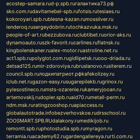
ecostep-samara.ru
d-p.spb.ru
галактика73.рф
sko.com.ru
davitamebel-spb.ru
fotsis.ru
tesiaes.ru
kokoroyari.spb.ru
blesna-kazan.ru
mossilver.ru
lenderoq.ru
sergeydobrin.ru
tochkazvuka.msk.ru
people-of-art.ru
bezzubova.ru
clubtibet.ru
orior-aks.ru
dynamoauto.ru
szk-favorit.ru
carlines.ru
flatnsk.ru
kingbolenskaner.ru
alex-motor.ru
astroline.net.ru
act1.spb.ru
polyglot.com.ru
gidlipetsk.ru
ooo-driada.ru
detsad125.ru
mir-zdoroviya.ru
bruslanovo.ru
siterem.ru
council.spb.ru
лодкипатриот.рф
kafekolizey.ru
iclub.net.ru
gazon-easy.ru
sugarepilekb.ru
grinox.ru
pylesostineco.ru
msts-ozarenie.ru
kameryjooan.ru
artemovskij.ru
dopler.spb.ru
aid70.ru
metall-perm.ru
ndm.msk.ru
ratingzooshop.ru
apiaccess.ru
globalautotrade.info
bezverhovskoe.ru
drsschool.ru
ZOOSMART.SPB.RU
dalakony.ru
medikijob.ru
remontt.spb.ru
photostudia.spb.ru
myragon.ru
terramia.ru
academy62.ru
gardengallereya.ru
rti.com.ru