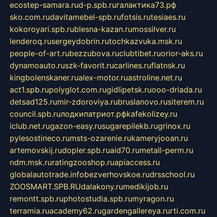
ecostep-samara.ru
d-p.spb.ru
галактика73.рф
sko.com.ru
davitamebel-spb.ru
fotsis.ru
tesiaes.ru
kokoroyari.spb.ru
blesna-kazan.ru
mossilver.ru
lenderoq.ru
sergeydobrin.ru
tochkazvuka.msk.ru
people-of-art.ru
bezzubova.ru
clubtibet.ru
orior-aks.ru
dynamoauto.ru
szk-favorit.ru
carlines.ru
flatnsk.ru
kingbolenskaner.ru
alex-motor.ru
astroline.net.ru
act1.spb.ru
polyglot.com.ru
gidlipetsk.ru
ooo-driada.ru
detsad125.ru
mir-zdoroviya.ru
bruslanovo.ru
siterem.ru
council.spb.ru
лодкипатриот.рф
kafekolizey.ru
iclub.net.ru
gazon-easy.ru
sugarepilekb.ru
grinox.ru
pylesostineco.ru
msts-ozarenie.ru
kameryjooan.ru
artemovskij.ru
dopler.spb.ru
aid70.ru
metall-perm.ru
ndm.msk.ru
ratingzooshop.ru
apiaccess.ru
globalautotrade.info
bezverhovskoe.ru
drsschool.ru
ZOOSMART.SPB.RU
dalakony.ru
medikijob.ru
remontt.spb.ru
photostudia.spb.ru
myragon.ru
terramia.ru
academy62.ru
gardengallereya.ru
rti.com.ru