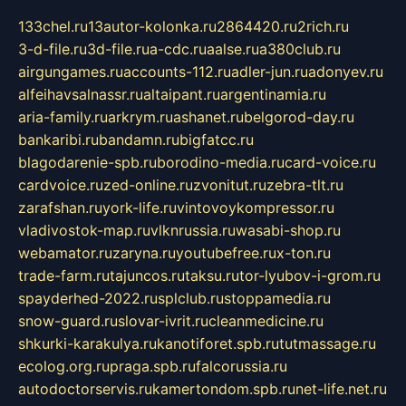
133chel.ru
13autor-kolonka.ru
2864420.ru
2rich.ru
3-d-file.ru
3d-file.ru
a-cdc.ru
aalse.ru
a380club.ru
airgungames.ru
accounts-112.ru
adler-jun.ru
adonyev.ru
alfeihavsalnassr.ru
altaipant.ru
argentinamia.ru
aria-family.ru
arkrym.ru
ashanet.ru
belgorod-day.ru
bankaribi.ru
bandamn.ru
bigfatcc.ru
blagodarenie-spb.ru
borodino-media.ru
card-voice.ru
cardvoice.ru
zed-online.ru
zvonitut.ru
zebra-tlt.ru
zarafshan.ru
york-life.ru
vintovoykompressor.ru
vladivostok-map.ru
vlknrussia.ru
wasabi-shop.ru
webamator.ru
zaryna.ru
youtubefree.ru
x-ton.ru
trade-farm.ru
tajuncos.ru
taksu.ru
tor-lyubov-i-grom.ru
spayderhed-2022.ru
splclub.ru
stoppamedia.ru
snow-guard.ru
slovar-ivrit.ru
cleanmedicine.ru
shkurki-karakulya.ru
kanotiforet.spb.ru
tutmassage.ru
ecolog.org.ru
praga.spb.ru
falcorussia.ru
autodoctorservis.ru
kamertondom.spb.ru
net-life.net.ru