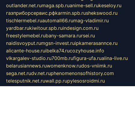
outlander.net.ru
maga.spb.ru
anime-sell.ru
keseloy.ru
газприборсервис.рф
karmin.spb.ru
shekswood.ru
tischlermebel.ru
automall66.ru
mag-vladimir.ru
yardbar.ru
kiwitour.spb.ru
indesign.com.ru
freestylemebel.ru
bany-samara.ru
rsei.ru
naidisvoyput.ru
mgsn-invest.ru
ipkamerasannce.ru
alicante-house.ru
ibelka74.ru
cozyhouse.info
vlkargalev-studio.ru
700mb.ru
figura-ufa.ru
alina-live.ru
belarusiannews.ru
womenknow.ru
dos-vniimk.ru
sega.net.ru
dv.net.ru
phenomenonsofhistory.com
telesputnik.net.ru
wall.pp.ru
pylesosroidmi.ru
gtc-clan.ru
cligs.ru
bibikazap.ru
popova.org.ru
netwhistler.spb.ru
bellvil.ru
bonzon.ru
iss-vladik.ru
defiparis.net.ru
las-gryzas.ru
amku.ru
electednews.spb.ru
feather.org.ru
spar72.ru
tankiigri.ru
dominus.com.ru
ibtree.ru
sanykool.pp.ru
unixlib.org.ru
menatep.spb.ru
gartenterrassen.ru
printeka.ru
skvozilka.com.ru
parkovka-pub.ru
lovemobi.ru
art-ru.ru