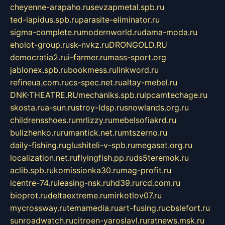
cheyenne-arapaho.ru
sevzapmetal.spb.ru
ted-lapidus.spb.ru
parasite-eliminator.ru
sigma-complete.ru
modernworld.ru
dama-moda.ru
eholot-group.ru
sk-nvkz.ru
DRONGOLD.RU
democratia2.ru
i-farmer.ru
mass-sport.org
jablonex.spb.ru
bookmess.ru
linkword.ru
refineua.com.ru
cs-spec.net.ru
altay-mebel.ru
DNK-THEATRE.RU
mechaniks.spb.ru
ipcamtechage.ru
skosta.ru
a-sun.ru
stroy-ldsp.ru
snowlands.org.ru
childrensshoes.ru
mrlizzy.ru
mebelsofiakrd.ru
bulizhenko.ru
rumantick.net.ru
mtszerno.ru
daily-fishing.ru
glushiteli-v-spb.ru
megasat.org.ru
localization.net.ru
flyingfish.pp.ru
ds5teremok.ru
aclib.spb.ru
komissionka30.ru
mag-profit.ru
icentre-74.ru
leasing-nsk.ru
hd39.ru
rcd.com.ru
bioprot.ru
deltaextreme.ru
mirkotlov07.ru
mycrossway.ru
temamedia.ru
art-fusing.ru
cbslefort.ru
sunroadwatch.ru
citroen-yaroslavl.ru
ratnews.msk.ru