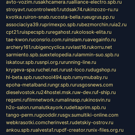
avto-vozim.ru
sakhcamera.ru
alliance-electro.spb.ru
stroyavt.ru
controlweb1.ru
tdsak74.ru
kinzozo-ru.ru
kvotka.ru
iron-snab.ru
costa-bella.ru
eugrus.pp.ru
associaciya39.ru
primexpo.spb.ru
bezmorchin.ru
ia2.ru
cpt21.ru
ispecspb.ru
regahost.ru
kolosok-elita.ru
tae-kwon.ru
consrio.com.ru
insiam.ru
avegainfo.ru
archery161.ru
bigencyclica.ru
vlast16.ru
korru.net
sarmiento.spb.su
extelopedia.ru
lammin-suo.spb.ru
iskatour.spb.ru
snpi.org.ru
running-line.ru
krygeva-spa.ru
chel.net.ru
rust-loco.ru
dugshop.ru
hl-beta.spb.ru
school494.spb.ru
mymubaby.ru
epoha-metalband.ru
ngr.spb.ru
rusgosnews.com
dieselvostok.ru
24hostel.msk.ru
w-dev.ru
f-ship.ru
regsmi.ru
filmnetwork.ru
malinasp.ru
kinosvin.ru
h2o-salon.ru
malutkayork.ru
deltaprim.spb.ru
tango-perm.ru
gooddir.ru
sgv.su
multiki-online.com
webkrasotki.com
cherinvest.ru
detskiy-ostrov.ru
ankou.spb.ru
alvesta1.ru
pdf-creator.ru
nix-files.org.ru