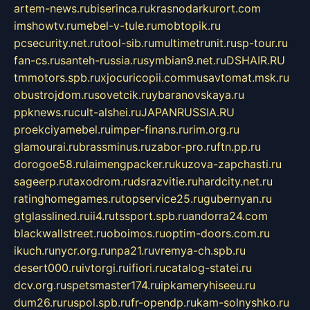
artem-news.ru
biserinca.ru
krasnodarkurort.com
imshowtv.ru
mebel-v-tule.ru
mobtopik.ru
pcsecurity.net.ru
tool-sib.ru
multimetrunit.ru
sp-tour.ru
fan-cs.ru
santeh-russia.ru
symbian9.net.ru
DSHAIR.RU
tmmotors.spb.ru
xjocuricopii.com
musavtomat.msk.ru
obustrojdom.ru
sovetcik.ru
ybaranovskaya.ru
ppknews.ru
cult-alshei.ru
JAPANRUSSIA.RU
proekciyamebel.ru
imper-finans.ru
rim.org.ru
glamourai.ru
brassminus.ru
zabor-pro.ru
ftn.pp.ru
dorogoe58.ru
laimengpacker.ru
kuzova-zapchasti.ru
sageerp.ru
taxodrom.ru
dsrazvitie.ru
hardcity.net.ru
ratinghomegames.ru
topservice25.ru
gubernyan.ru
gtglasslined.ru
ii4.ru
tssport.spb.ru
andorra24.com
blackwallstreet.ru
oboimos.ru
optim-doors.com.ru
ikuch.ru
nycr.org.ru
npa21.ru
vremya-ch.spb.ru
desert000.ru
ivtorgi.ru
ifiori.ru
catalog-statei.ru
dcv.org.ru
spetsmaster174.ru
ipkameryhiseeu.ru
dum26.ru
ruspol.spb.ru
fr-opendp.ru
kam-solnyshko.ru