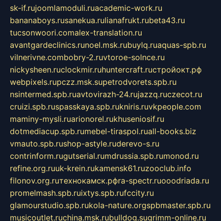
sk-if.ru
joomlamoduli.ru
academic-work.ru
bananaboys.ru
sanekua.ru
lianafrukt.ru
beta43.ru
tucsonwoori.com
alex-translation.ru
avantgardeclinics.ru
noel.msk.ru
buylq.ru
aquas-spb.ru
vilnerivne.com
bobry-2.ru
vtoroe-solnce.ru
nickysheen.ru
clockmir.ru
huntercraft.ru
стройокт.рф
webpixels.ru
pczz.msk.su
petrodvorets.spb.ru
nsintermed.spb.ru
avtovirazh-24.ru
jazzq.ru
czecot.ru
cruizi.spb.ru
spasskaya.spb.ru
kniris.ru
vkpeople.com
maminy-mysli.ru
arionorel.ru
khuseniosif.ru
dotmediacup.spb.ru
mebel-tiraspol.ru
all-books.biz
vmauto.spb.ru
shop-astyle.ru
derevo-s.ru
contrinform.ru
gutserial.ru
mdrussia.spb.ru
monod.ru
refine.org.ru
uk-krein.ru
kamensk61.ru
zooclub.info
filonov.org.ru
технокамск.рф
ra-spectr.ru
ooodriada.ru
promelmash.spb.ru
ixtys.spb.ru
fccity.ru
glamourstudio.spb.ru
kola-nature.org
spbmaster.spb.ru
musicoutlet.ru
china.msk.ru
bulldog.su
grimm-online.ru