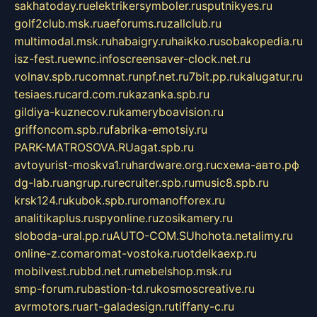
sakhatoday.ru
elektrikersymboler.ru
sputnikyes.ru
golf2club.msk.ru
aeforums.ru
zallclub.ru
multimodal.msk.ru
habaigry.ru
haikko.ru
sobakopedia.ru
isz-fest.ru
ewnc.info
screensaver-clock.net.ru
volnav.spb.ru
comnat.ru
npf.net.ru
7bit.pp.ru
kalugatur.ru
tesiaes.ru
card.com.ru
kazanka.spb.ru
gildiya-kuznecov.ru
kameryboavision.ru
griffoncom.spb.ru
fabrika-emotsiy.ru
PARK-MATROSOVA.RU
agat.spb.ru
avtoyurist-moskva1.ru
hardware.org.ru
схема-авто.рф
dg-lab.ru
angrup.ru
recruiter.spb.ru
music8.spb.ru
krsk124.ru
kubok.spb.ru
romanofforex.ru
analitikaplus.ru
spyonline.ru
zosikamery.ru
sloboda-ural.pp.ru
AUTO-COM.SU
hohota.net
alimy.ru
online-z.com
aromat-vostoka.ru
otdelkaexp.ru
mobilvest.ru
bbd.net.ru
mebelshop.msk.ru
smp-forum.ru
bastion-td.ru
kosmoscreative.ru
avrmotors.ru
art-galadesign.ru
tiffany-c.ru