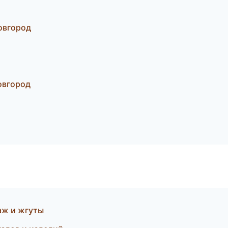
овгород
овгород
аж и жгуты