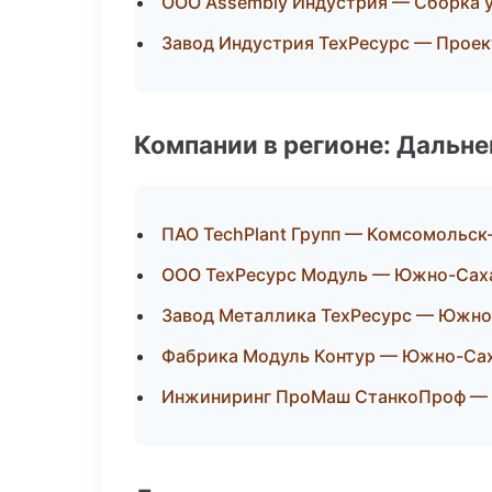
ООО Assembly Индустрия — Сборка у
Завод Индустрия ТехРесурс — Проек
Компании в регионе: Дальн
ПАО TechPlant Групп — Комсомольск
ООО ТехРесурс Модуль — Южно-Сах
Завод Металлика ТехРесурс — Южно
Фабрика Модуль Контур — Южно-Са
Инжиниринг ПроМаш СтанкоПроф — 