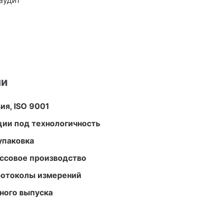
аудит
ми
ия, ISO 9001
ции под технологичность
упаковка
ассовое производство
ротоколы измерений
ного выпуска