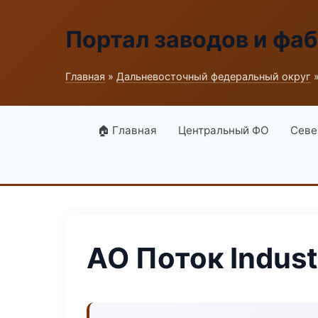
Портал заводов и фа
Главная
»
Дальневосточный федеральный округ
»
🏠 Главная
Центральный ФО
Севе
АО Поток Industr