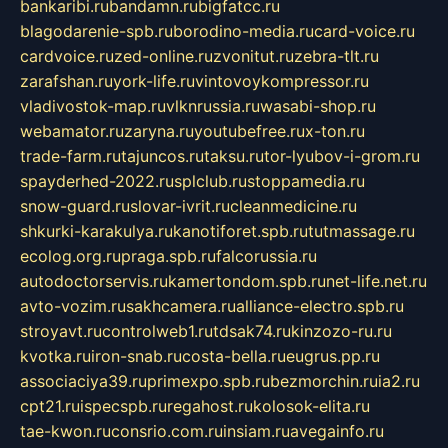
bankaribi.ru
bandamn.ru
bigfatcc.ru
blagodarenie-spb.ru
borodino-media.ru
card-voice.ru
cardvoice.ru
zed-online.ru
zvonitut.ru
zebra-tlt.ru
zarafshan.ru
york-life.ru
vintovoykompressor.ru
vladivostok-map.ru
vlknrussia.ru
wasabi-shop.ru
webamator.ru
zaryna.ru
youtubefree.ru
x-ton.ru
trade-farm.ru
tajuncos.ru
taksu.ru
tor-lyubov-i-grom.ru
spayderhed-2022.ru
splclub.ru
stoppamedia.ru
snow-guard.ru
slovar-ivrit.ru
cleanmedicine.ru
shkurki-karakulya.ru
kanotiforet.spb.ru
tutmassage.ru
ecolog.org.ru
praga.spb.ru
falcorussia.ru
autodoctorservis.ru
kamertondom.spb.ru
net-life.net.ru
avto-vozim.ru
sakhcamera.ru
alliance-electro.spb.ru
stroyavt.ru
controlweb1.ru
tdsak74.ru
kinzozo-ru.ru
kvotka.ru
iron-snab.ru
costa-bella.ru
eugrus.pp.ru
associaciya39.ru
primexpo.spb.ru
bezmorchin.ru
ia2.ru
cpt21.ru
ispecspb.ru
regahost.ru
kolosok-elita.ru
tae-kwon.ru
consrio.com.ru
insiam.ru
avegainfo.ru