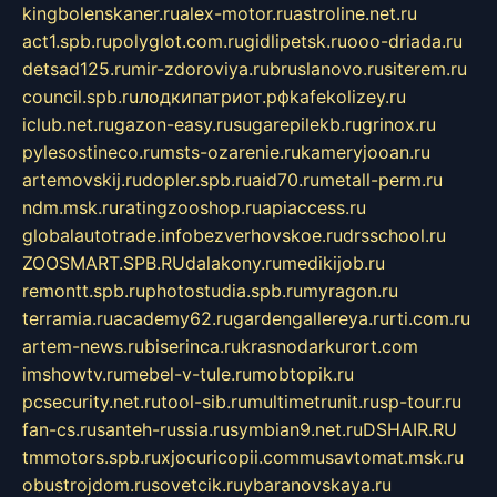
kingbolenskaner.ru
alex-motor.ru
astroline.net.ru
act1.spb.ru
polyglot.com.ru
gidlipetsk.ru
ooo-driada.ru
detsad125.ru
mir-zdoroviya.ru
bruslanovo.ru
siterem.ru
council.spb.ru
лодкипатриот.рф
kafekolizey.ru
iclub.net.ru
gazon-easy.ru
sugarepilekb.ru
grinox.ru
pylesostineco.ru
msts-ozarenie.ru
kameryjooan.ru
artemovskij.ru
dopler.spb.ru
aid70.ru
metall-perm.ru
ndm.msk.ru
ratingzooshop.ru
apiaccess.ru
globalautotrade.info
bezverhovskoe.ru
drsschool.ru
ZOOSMART.SPB.RU
dalakony.ru
medikijob.ru
remontt.spb.ru
photostudia.spb.ru
myragon.ru
terramia.ru
academy62.ru
gardengallereya.ru
rti.com.ru
artem-news.ru
biserinca.ru
krasnodarkurort.com
imshowtv.ru
mebel-v-tule.ru
mobtopik.ru
pcsecurity.net.ru
tool-sib.ru
multimetrunit.ru
sp-tour.ru
fan-cs.ru
santeh-russia.ru
symbian9.net.ru
DSHAIR.RU
tmmotors.spb.ru
xjocuricopii.com
musavtomat.msk.ru
obustrojdom.ru
sovetcik.ru
ybaranovskaya.ru