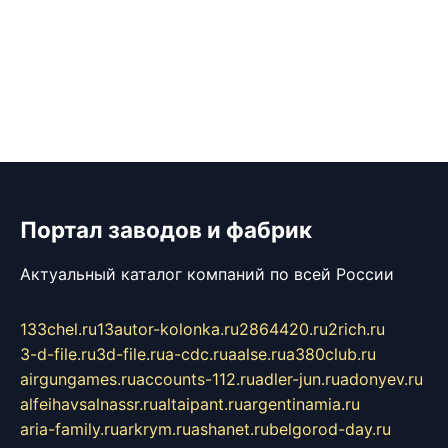
Портал заводов и фабрик
Актуальный каталог компаний по всей России
133chel.ru
13autor-kolonka.ru
2864420.ru
2rich.ru
3-d-file.ru
3d-file.ru
a-cdc.ru
aalse.ru
a380club.ru
airgungames.ru
accounts-112.ru
adler-jun.ru
adonyev.ru
alfeihavsalnassr.ru
altaipant.ru
argentinamia.ru
aria-family.ru
arkrym.ru
ashanet.ru
belgorod-day.ru