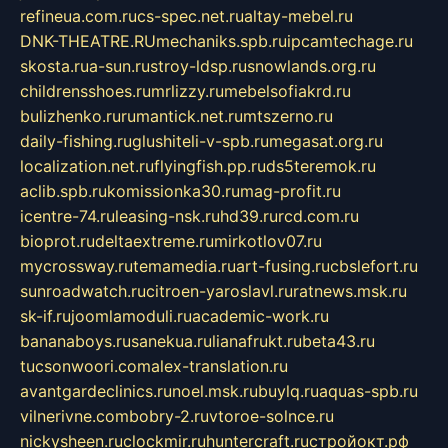
refineua.com.ru
cs-spec.net.ru
altay-mebel.ru
DNK-THEATRE.RU
mechaniks.spb.ru
ipcamtechage.ru
skosta.ru
a-sun.ru
stroy-ldsp.ru
snowlands.org.ru
childrensshoes.ru
mrlizzy.ru
mebelsofiakrd.ru
bulizhenko.ru
rumantick.net.ru
mtszerno.ru
daily-fishing.ru
glushiteli-v-spb.ru
megasat.org.ru
localization.net.ru
flyingfish.pp.ru
ds5teremok.ru
aclib.spb.ru
komissionka30.ru
mag-profit.ru
icentre-74.ru
leasing-nsk.ru
hd39.ru
rcd.com.ru
bioprot.ru
deltaextreme.ru
mirkotlov07.ru
mycrossway.ru
temamedia.ru
art-fusing.ru
cbslefort.ru
sunroadwatch.ru
citroen-yaroslavl.ru
ratnews.msk.ru
sk-if.ru
joomlamoduli.ru
academic-work.ru
bananaboys.ru
sanekua.ru
lianafrukt.ru
beta43.ru
tucsonwoori.com
alex-translation.ru
avantgardeclinics.ru
noel.msk.ru
buylq.ru
aquas-spb.ru
vilnerivne.com
bobry-2.ru
vtoroe-solnce.ru
nickysheen.ru
clockmir.ru
huntercraft.ru
стройокт.рф