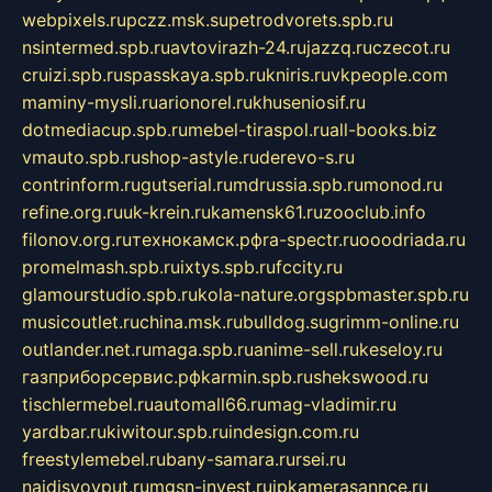
webpixels.ru
pczz.msk.su
petrodvorets.spb.ru
nsintermed.spb.ru
avtovirazh-24.ru
jazzq.ru
czecot.ru
cruizi.spb.ru
spasskaya.spb.ru
kniris.ru
vkpeople.com
maminy-mysli.ru
arionorel.ru
khuseniosif.ru
dotmediacup.spb.ru
mebel-tiraspol.ru
all-books.biz
vmauto.spb.ru
shop-astyle.ru
derevo-s.ru
contrinform.ru
gutserial.ru
mdrussia.spb.ru
monod.ru
refine.org.ru
uk-krein.ru
kamensk61.ru
zooclub.info
filonov.org.ru
технокамск.рф
ra-spectr.ru
ooodriada.ru
promelmash.spb.ru
ixtys.spb.ru
fccity.ru
glamourstudio.spb.ru
kola-nature.org
spbmaster.spb.ru
musicoutlet.ru
china.msk.ru
bulldog.su
grimm-online.ru
outlander.net.ru
maga.spb.ru
anime-sell.ru
keseloy.ru
газприборсервис.рф
karmin.spb.ru
shekswood.ru
tischlermebel.ru
automall66.ru
mag-vladimir.ru
yardbar.ru
kiwitour.spb.ru
indesign.com.ru
freestylemebel.ru
bany-samara.ru
rsei.ru
naidisvoyput.ru
mgsn-invest.ru
ipkamerasannce.ru