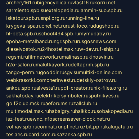
archery161.ru
bigencyclica.ru
vlast16.ru
korru.net
sarmiento.spb.su
extelopedia.ru
lammin-suo.spb.ru
iskatour.spb.ru
snpi.org.ru
running-line.ru
krygeva-spa.ru
chel.net.ru
rust-loco.ru
dugshop.ru
hl-beta.spb.ru
school494.spb.ru
mymubaby.ru
epoha-metalband.ru
ngr.spb.ru
rusgosnews.com
dieselvostok.ru
24hostel.msk.ru
w-dev.ru
f-ship.ru
regsmi.ru
filmnetwork.ru
malinasp.ru
kinosvin.ru
h2o-salon.ru
malutkayork.ru
deltaprim.spb.ru
tango-perm.ru
gooddir.ru
sgv.su
multiki-online.com
webkrasotki.com
cherinvest.ru
detskiy-ostrov.ru
ankou.spb.ru
alvesta1.ru
pdf-creator.ru
nix-files.org.ru
sakhatoday.ru
elektrikersymboler.ru
sputnikyes.ru
golf2club.msk.ru
aeforums.ru
zallclub.ru
multimodal.msk.ru
habaigry.ru
haikko.ru
sobakopedia.ru
isz-fest.ru
ewnc.info
screensaver-clock.net.ru
volnav.spb.ru
comnat.ru
npf.net.ru
7bit.pp.ru
kalugatur.ru
tesiaes.ru
card.com.ru
kazanka.spb.ru