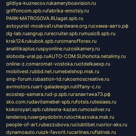
gildiya-kuznecov.ru
kameryboavision.ru
griffoncom.spb.ru
fabrika-emotsiy.ru
PARK-MATROSOVA.RU
agat.spb.ru
avtoyurist-moskva1.ru
hardware.org.ru
схема-авто.рф
dg-lab.ru
angrup.ru
recruiter.spb.ru
music8.spb.ru
krsk124.ru
kubok.spb.ru
romanofforex.ru
analitikaplus.ru
spyonline.ru
zosikamery.ru
sloboda-ural.pp.ru
AUTO-COM.SU
hohota.net
alimy.ru
online-z.com
aromat-vostoka.ru
otdelkaexp.ru
mobilvest.ru
bbd.net.ru
mebelshop.msk.ru
smp-forum.ru
bastion-td.ru
kosmoscreative.ru
avrmotors.ru
art-galadesign.ru
tiffany-c.ru
ecostep-samara.ru
d-p.spb.ru
галактика73.рф
sko.com.ru
davitamebel-spb.ru
fotsis.ru
tesiaes.ru
kokoroyari.spb.ru
blesna-kazan.ru
mossilver.ru
lenderoq.ru
sergeydobrin.ru
tochkazvuka.msk.ru
people-of-art.ru
bezzubova.ru
clubtibet.ru
orior-aks.ru
dynamoauto.ru
szk-favorit.ru
carlines.ru
flatnsk.ru