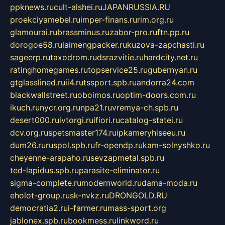
ppknews.ru
cult-alshei.ru
JAPANRUSSIA.RU
proekciyamebel.ru
imper-finans.ru
rim.org.ru
glamourai.ru
brassminus.ru
zabor-pro.ru
ftn.pp.ru
dorogoe58.ru
laimengpacker.ru
kuzova-zapchasti.ru
sageerp.ru
taxodrom.ru
dsrazvitie.ru
hardcity.net.ru
ratinghomegames.ru
topservice25.ru
gubernyan.ru
gtglasslined.ru
ii4.ru
tssport.spb.ru
andorra24.com
blackwallstreet.ru
oboimos.ru
optim-doors.com.ru
ikuch.ru
nycr.org.ru
npa21.ru
vremya-ch.spb.ru
desert000.ru
ivtorgi.ru
ifiori.ru
catalog-statei.ru
dcv.org.ru
spetsmaster174.ru
ipkameryhiseeu.ru
dum26.ru
ruspol.spb.ru
fr-opendp.ru
kam-solnyshko.ru
cheyenne-arapaho.ru
sevzapmetal.spb.ru
ted-lapidus.spb.ru
parasite-eliminator.ru
sigma-complete.ru
modernworld.ru
dama-moda.ru
eholot-group.ru
sk-nvkz.ru
DRONGOLD.RU
democratia2.ru
i-farmer.ru
mass-sport.org
jablonex.spb.ru
bookmess.ru
linkword.ru