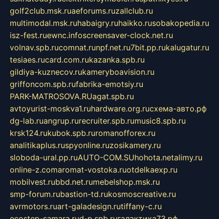
golf2club.msk.ru
aeforums.ru
zallclub.ru
multimodal.msk.ru
habaigry.ru
haikko.ru
sobakopedia.ru
isz-fest.ru
ewnc.info
screensaver-clock.net.ru
volnav.spb.ru
comnat.ru
npf.net.ru
7bit.pp.ru
kalugatur.ru
tesiaes.ru
card.com.ru
kazanka.spb.ru
gildiya-kuznecov.ru
kameryboavision.ru
griffoncom.spb.ru
fabrika-emotsiy.ru
PARK-MATROSOVA.RU
agat.spb.ru
avtoyurist-moskva1.ru
hardware.org.ru
схема-авто.рф
dg-lab.ru
angrup.ru
recruiter.spb.ru
music8.spb.ru
krsk124.ru
kubok.spb.ru
romanofforex.ru
analitikaplus.ru
spyonline.ru
zosikamery.ru
sloboda-ural.pp.ru
AUTO-COM.SU
hohota.net
alimy.ru
online-z.com
aromat-vostoka.ru
otdelkaexp.ru
mobilvest.ru
bbd.net.ru
mebelshop.msk.ru
smp-forum.ru
bastion-td.ru
kosmoscreative.ru
avrmotors.ru
art-galadesign.ru
tiffany-c.ru
ecostep-samara.ru
d-p.spb.ru
галактика73.рф