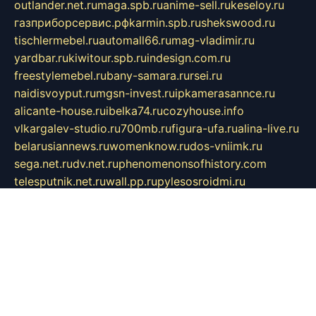
outlander.net.ru
maga.spb.ru
anime-sell.ru
keseloy.ru
газприборсервис.рф
karmin.spb.ru
shekswood.ru
tischlermebel.ru
automall66.ru
mag-vladimir.ru
yardbar.ru
kiwitour.spb.ru
indesign.com.ru
freestylemebel.ru
bany-samara.ru
rsei.ru
naidisvoyput.ru
mgsn-invest.ru
ipkamerasannce.ru
alicante-house.ru
ibelka74.ru
cozyhouse.info
vlkargalev-studio.ru
700mb.ru
figura-ufa.ru
alina-live.ru
belarusiannews.ru
womenknow.ru
dos-vniimk.ru
sega.net.ru
dv.net.ru
phenomenonsofhistory.com
telesputnik.net.ru
wall.pp.ru
pylesosroidmi.ru
gtc-clan.ru
cligs.ru
bibikazap.ru
popova.org.ru
netwhistler.spb.ru
bellvil.ru
bonzon.ru
iss-vladik.ru
defiparis.net.ru
las-gryzas.ru
amku.ru
electednews.spb.ru
feather.org.ru
spar72.ru
tankiigri.ru
dominus.com.ru
ibtree.ru
sanykool.pp.ru
unixlib.org.ru
menatep.spb.ru
gartenterrassen.ru
printeka.ru
skvozilka.com.ru
parkovka-pub.ru
lovemobi.ru
art-ru.ru