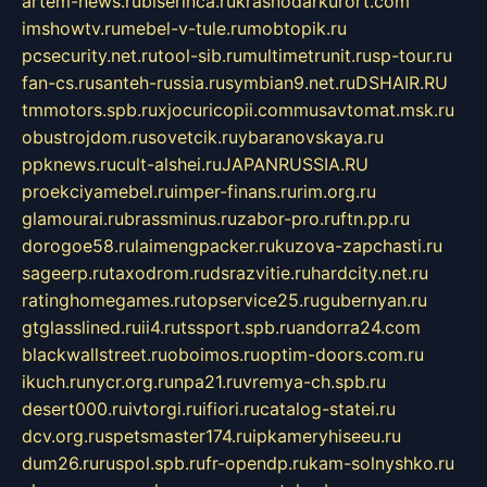
artem-news.ru
biserinca.ru
krasnodarkurort.com
imshowtv.ru
mebel-v-tule.ru
mobtopik.ru
pcsecurity.net.ru
tool-sib.ru
multimetrunit.ru
sp-tour.ru
fan-cs.ru
santeh-russia.ru
symbian9.net.ru
DSHAIR.RU
tmmotors.spb.ru
xjocuricopii.com
musavtomat.msk.ru
obustrojdom.ru
sovetcik.ru
ybaranovskaya.ru
ppknews.ru
cult-alshei.ru
JAPANRUSSIA.RU
proekciyamebel.ru
imper-finans.ru
rim.org.ru
glamourai.ru
brassminus.ru
zabor-pro.ru
ftn.pp.ru
dorogoe58.ru
laimengpacker.ru
kuzova-zapchasti.ru
sageerp.ru
taxodrom.ru
dsrazvitie.ru
hardcity.net.ru
ratinghomegames.ru
topservice25.ru
gubernyan.ru
gtglasslined.ru
ii4.ru
tssport.spb.ru
andorra24.com
blackwallstreet.ru
oboimos.ru
optim-doors.com.ru
ikuch.ru
nycr.org.ru
npa21.ru
vremya-ch.spb.ru
desert000.ru
ivtorgi.ru
ifiori.ru
catalog-statei.ru
dcv.org.ru
spetsmaster174.ru
ipkameryhiseeu.ru
dum26.ru
ruspol.spb.ru
fr-opendp.ru
kam-solnyshko.ru