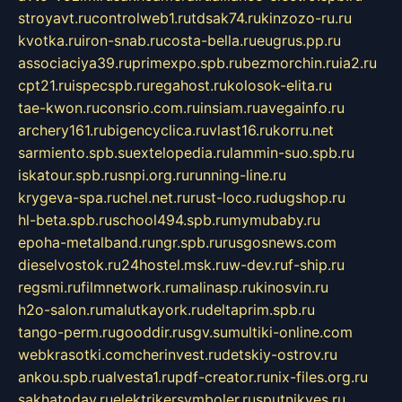
stroyavt.ru
controlweb1.ru
tdsak74.ru
kinzozo-ru.ru
kvotka.ru
iron-snab.ru
costa-bella.ru
eugrus.pp.ru
associaciya39.ru
primexpo.spb.ru
bezmorchin.ru
ia2.ru
cpt21.ru
ispecspb.ru
regahost.ru
kolosok-elita.ru
tae-kwon.ru
consrio.com.ru
insiam.ru
avegainfo.ru
archery161.ru
bigencyclica.ru
vlast16.ru
korru.net
sarmiento.spb.su
extelopedia.ru
lammin-suo.spb.ru
iskatour.spb.ru
snpi.org.ru
running-line.ru
krygeva-spa.ru
chel.net.ru
rust-loco.ru
dugshop.ru
hl-beta.spb.ru
school494.spb.ru
mymubaby.ru
epoha-metalband.ru
ngr.spb.ru
rusgosnews.com
dieselvostok.ru
24hostel.msk.ru
w-dev.ru
f-ship.ru
regsmi.ru
filmnetwork.ru
malinasp.ru
kinosvin.ru
h2o-salon.ru
malutkayork.ru
deltaprim.spb.ru
tango-perm.ru
gooddir.ru
sgv.su
multiki-online.com
webkrasotki.com
cherinvest.ru
detskiy-ostrov.ru
ankou.spb.ru
alvesta1.ru
pdf-creator.ru
nix-files.org.ru
sakhatoday.ru
elektrikersymboler.ru
sputnikyes.ru