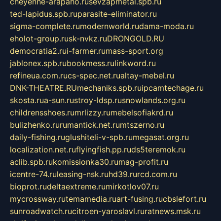
cheyenne-arapaho.ru
sevzapmetal.spb.ru
ted-lapidus.spb.ru
parasite-eliminator.ru
sigma-complete.ru
modernworld.ru
dama-moda.ru
eholot-group.ru
sk-nvkz.ru
DRONGOLD.RU
democratia2.ru
i-farmer.ru
mass-sport.org
jablonex.spb.ru
bookmess.ru
linkword.ru
refineua.com.ru
cs-spec.net.ru
altay-mebel.ru
DNK-THEATRE.RU
mechaniks.spb.ru
ipcamtechage.ru
skosta.ru
a-sun.ru
stroy-ldsp.ru
snowlands.org.ru
childrensshoes.ru
mrlizzy.ru
mebelsofiakrd.ru
bulizhenko.ru
rumantick.net.ru
mtszerno.ru
daily-fishing.ru
glushiteli-v-spb.ru
megasat.org.ru
localization.net.ru
flyingfish.pp.ru
ds5teremok.ru
aclib.spb.ru
komissionka30.ru
mag-profit.ru
icentre-74.ru
leasing-nsk.ru
hd39.ru
rcd.com.ru
bioprot.ru
deltaextreme.ru
mirkotlov07.ru
mycrossway.ru
temamedia.ru
art-fusing.ru
cbslefort.ru
sunroadwatch.ru
citroen-yaroslavl.ru
ratnews.msk.ru