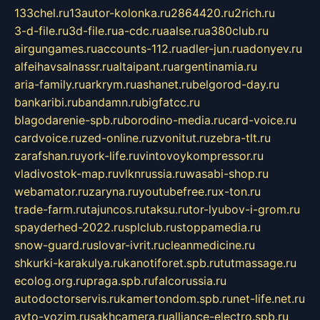
133chel.ru
13autor-kolonka.ru
2864420.ru
2rich.ru
3-d-file.ru
3d-file.ru
a-cdc.ru
aalse.ru
a380club.ru
airgungames.ru
accounts-112.ru
adler-jun.ru
adonyev.ru
alfeihavsalnassr.ru
altaipant.ru
argentinamia.ru
aria-family.ru
arkrym.ru
ashanet.ru
belgorod-day.ru
bankaribi.ru
bandamn.ru
bigfatcc.ru
blagodarenie-spb.ru
borodino-media.ru
card-voice.ru
cardvoice.ru
zed-online.ru
zvonitut.ru
zebra-tlt.ru
zarafshan.ru
york-life.ru
vintovoykompressor.ru
vladivostok-map.ru
vlknrussia.ru
wasabi-shop.ru
webamator.ru
zaryna.ru
youtubefree.ru
x-ton.ru
trade-farm.ru
tajuncos.ru
taksu.ru
tor-lyubov-i-grom.ru
spayderhed-2022.ru
splclub.ru
stoppamedia.ru
snow-guard.ru
slovar-ivrit.ru
cleanmedicine.ru
shkurki-karakulya.ru
kanotiforet.spb.ru
tutmassage.ru
ecolog.org.ru
praga.spb.ru
falcorussia.ru
autodoctorservis.ru
kamertondom.spb.ru
net-life.net.ru
avto-vozim.ru
sakhcamera.ru
alliance-electro.spb.ru