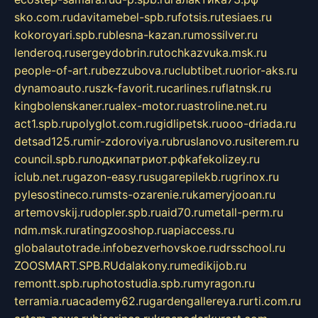
sko.com.ru
davitamebel-spb.ru
fotsis.ru
tesiaes.ru
kokoroyari.spb.ru
blesna-kazan.ru
mossilver.ru
lenderoq.ru
sergeydobrin.ru
tochkazvuka.msk.ru
people-of-art.ru
bezzubova.ru
clubtibet.ru
orior-aks.ru
dynamoauto.ru
szk-favorit.ru
carlines.ru
flatnsk.ru
kingbolenskaner.ru
alex-motor.ru
astroline.net.ru
act1.spb.ru
polyglot.com.ru
gidlipetsk.ru
ooo-driada.ru
detsad125.ru
mir-zdoroviya.ru
bruslanovo.ru
siterem.ru
council.spb.ru
лодкипатриот.рф
kafekolizey.ru
iclub.net.ru
gazon-easy.ru
sugarepilekb.ru
grinox.ru
pylesostineco.ru
msts-ozarenie.ru
kameryjooan.ru
artemovskij.ru
dopler.spb.ru
aid70.ru
metall-perm.ru
ndm.msk.ru
ratingzooshop.ru
apiaccess.ru
globalautotrade.info
bezverhovskoe.ru
drsschool.ru
ZOOSMART.SPB.RU
dalakony.ru
medikijob.ru
remontt.spb.ru
photostudia.spb.ru
myragon.ru
terramia.ru
academy62.ru
gardengallereya.ru
rti.com.ru