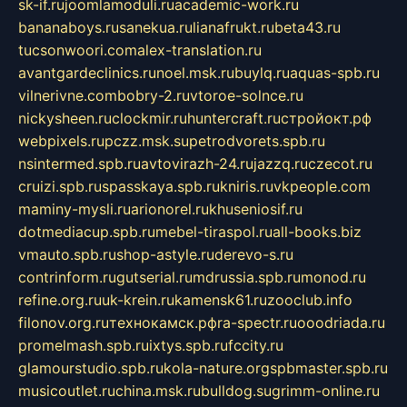
sk-if.ru
joomlamoduli.ru
academic-work.ru
bananaboys.ru
sanekua.ru
lianafrukt.ru
beta43.ru
tucsonwoori.com
alex-translation.ru
avantgardeclinics.ru
noel.msk.ru
buylq.ru
aquas-spb.ru
vilnerivne.com
bobry-2.ru
vtoroe-solnce.ru
nickysheen.ru
clockmir.ru
huntercraft.ru
стройокт.рф
webpixels.ru
pczz.msk.su
petrodvorets.spb.ru
nsintermed.spb.ru
avtovirazh-24.ru
jazzq.ru
czecot.ru
cruizi.spb.ru
spasskaya.spb.ru
kniris.ru
vkpeople.com
maminy-mysli.ru
arionorel.ru
khuseniosif.ru
dotmediacup.spb.ru
mebel-tiraspol.ru
all-books.biz
vmauto.spb.ru
shop-astyle.ru
derevo-s.ru
contrinform.ru
gutserial.ru
mdrussia.spb.ru
monod.ru
refine.org.ru
uk-krein.ru
kamensk61.ru
zooclub.info
filonov.org.ru
технокамск.рф
ra-spectr.ru
ooodriada.ru
promelmash.spb.ru
ixtys.spb.ru
fccity.ru
glamourstudio.spb.ru
kola-nature.org
spbmaster.spb.ru
musicoutlet.ru
china.msk.ru
bulldog.su
grimm-online.ru