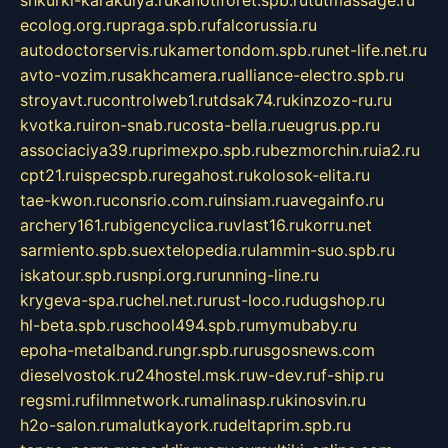
shkurki-karakulya.ru
kanotiforet.spb.ru
tutmassage.ru
ecolog.org.ru
praga.spb.ru
falcorussia.ru
autodoctorservis.ru
kamertondom.spb.ru
net-life.net.ru
avto-vozim.ru
sakhcamera.ru
alliance-electro.spb.ru
stroyavt.ru
controlweb1.ru
tdsak74.ru
kinzozo-ru.ru
kvotka.ru
iron-snab.ru
costa-bella.ru
eugrus.pp.ru
associaciya39.ru
primexpo.spb.ru
bezmorchin.ru
ia2.ru
cpt21.ru
ispecspb.ru
regahost.ru
kolosok-elita.ru
tae-kwon.ru
consrio.com.ru
insiam.ru
avegainfo.ru
archery161.ru
bigencyclica.ru
vlast16.ru
korru.net
sarmiento.spb.su
extelopedia.ru
lammin-suo.spb.ru
iskatour.spb.ru
snpi.org.ru
running-line.ru
krygeva-spa.ru
chel.net.ru
rust-loco.ru
dugshop.ru
hl-beta.spb.ru
school494.spb.ru
mymubaby.ru
epoha-metalband.ru
ngr.spb.ru
rusgosnews.com
dieselvostok.ru
24hostel.msk.ru
w-dev.ru
f-ship.ru
regsmi.ru
filmnetwork.ru
malinasp.ru
kinosvin.ru
h2o-salon.ru
malutkayork.ru
deltaprim.spb.ru