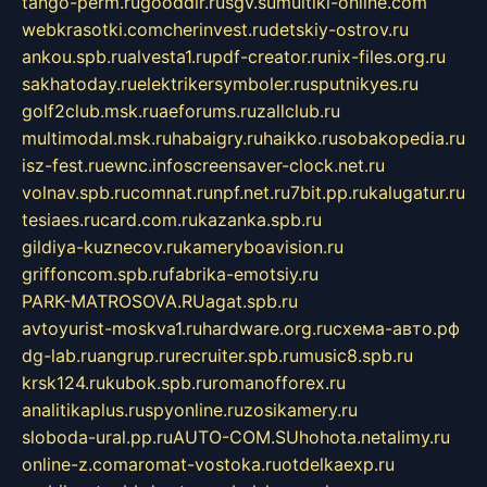
tango-perm.ru
gooddir.ru
sgv.su
multiki-online.com
webkrasotki.com
cherinvest.ru
detskiy-ostrov.ru
ankou.spb.ru
alvesta1.ru
pdf-creator.ru
nix-files.org.ru
sakhatoday.ru
elektrikersymboler.ru
sputnikyes.ru
golf2club.msk.ru
aeforums.ru
zallclub.ru
multimodal.msk.ru
habaigry.ru
haikko.ru
sobakopedia.ru
isz-fest.ru
ewnc.info
screensaver-clock.net.ru
volnav.spb.ru
comnat.ru
npf.net.ru
7bit.pp.ru
kalugatur.ru
tesiaes.ru
card.com.ru
kazanka.spb.ru
gildiya-kuznecov.ru
kameryboavision.ru
griffoncom.spb.ru
fabrika-emotsiy.ru
PARK-MATROSOVA.RU
agat.spb.ru
avtoyurist-moskva1.ru
hardware.org.ru
схема-авто.рф
dg-lab.ru
angrup.ru
recruiter.spb.ru
music8.spb.ru
krsk124.ru
kubok.spb.ru
romanofforex.ru
analitikaplus.ru
spyonline.ru
zosikamery.ru
sloboda-ural.pp.ru
AUTO-COM.SU
hohota.net
alimy.ru
online-z.com
aromat-vostoka.ru
otdelkaexp.ru