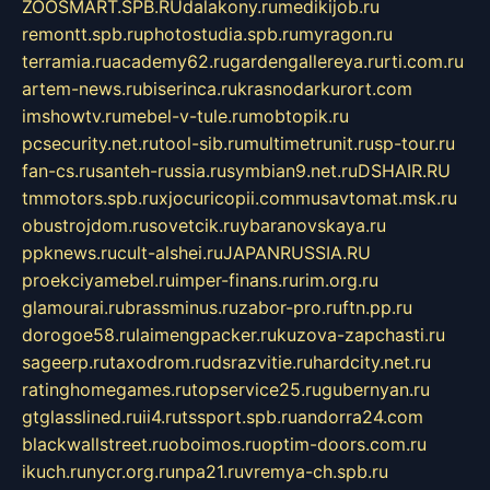
ZOOSMART.SPB.RU
dalakony.ru
medikijob.ru
remontt.spb.ru
photostudia.spb.ru
myragon.ru
terramia.ru
academy62.ru
gardengallereya.ru
rti.com.ru
artem-news.ru
biserinca.ru
krasnodarkurort.com
imshowtv.ru
mebel-v-tule.ru
mobtopik.ru
pcsecurity.net.ru
tool-sib.ru
multimetrunit.ru
sp-tour.ru
fan-cs.ru
santeh-russia.ru
symbian9.net.ru
DSHAIR.RU
tmmotors.spb.ru
xjocuricopii.com
musavtomat.msk.ru
obustrojdom.ru
sovetcik.ru
ybaranovskaya.ru
ppknews.ru
cult-alshei.ru
JAPANRUSSIA.RU
proekciyamebel.ru
imper-finans.ru
rim.org.ru
glamourai.ru
brassminus.ru
zabor-pro.ru
ftn.pp.ru
dorogoe58.ru
laimengpacker.ru
kuzova-zapchasti.ru
sageerp.ru
taxodrom.ru
dsrazvitie.ru
hardcity.net.ru
ratinghomegames.ru
topservice25.ru
gubernyan.ru
gtglasslined.ru
ii4.ru
tssport.spb.ru
andorra24.com
blackwallstreet.ru
oboimos.ru
optim-doors.com.ru
ikuch.ru
nycr.org.ru
npa21.ru
vremya-ch.spb.ru