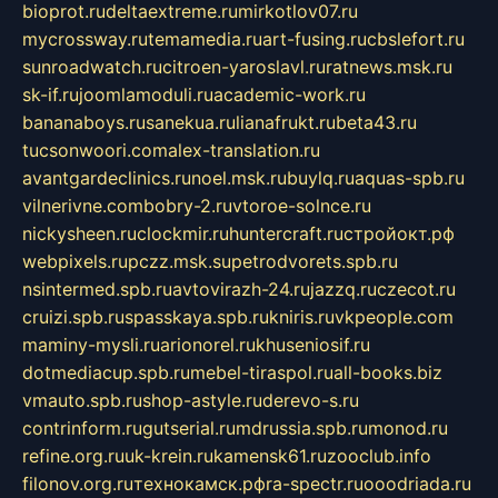
bioprot.ru
deltaextreme.ru
mirkotlov07.ru
mycrossway.ru
temamedia.ru
art-fusing.ru
cbslefort.ru
sunroadwatch.ru
citroen-yaroslavl.ru
ratnews.msk.ru
sk-if.ru
joomlamoduli.ru
academic-work.ru
bananaboys.ru
sanekua.ru
lianafrukt.ru
beta43.ru
tucsonwoori.com
alex-translation.ru
avantgardeclinics.ru
noel.msk.ru
buylq.ru
aquas-spb.ru
vilnerivne.com
bobry-2.ru
vtoroe-solnce.ru
nickysheen.ru
clockmir.ru
huntercraft.ru
стройокт.рф
webpixels.ru
pczz.msk.su
petrodvorets.spb.ru
nsintermed.spb.ru
avtovirazh-24.ru
jazzq.ru
czecot.ru
cruizi.spb.ru
spasskaya.spb.ru
kniris.ru
vkpeople.com
maminy-mysli.ru
arionorel.ru
khuseniosif.ru
dotmediacup.spb.ru
mebel-tiraspol.ru
all-books.biz
vmauto.spb.ru
shop-astyle.ru
derevo-s.ru
contrinform.ru
gutserial.ru
mdrussia.spb.ru
monod.ru
refine.org.ru
uk-krein.ru
kamensk61.ru
zooclub.info
filonov.org.ru
технокамск.рф
ra-spectr.ru
ooodriada.ru