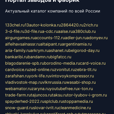
Актуальный каталог компаний по всей России
133chel.ru
13autor-kolonka.ru
2864420.ru
2rich.ru
3-d-file.ru
3d-file.ru
a-cdc.ru
aalse.ru
a380club.ru
airgungames.ru
accounts-112.ru
adler-jun.ru
adonyev.ru
alfeihavsalnassr.ru
altaipant.ru
argentinamia.ru
aria-family.ru
arkrym.ru
ashanet.ru
belgorod-day.ru
bankaribi.ru
bandamn.ru
bigfatcc.ru
blagodarenie-spb.ru
borodino-media.ru
card-voice.ru
cardvoice.ru
zed-online.ru
zvonitut.ru
zebra-tlt.ru
zarafshan.ru
york-life.ru
vintovoykompressor.ru
vladivostok-map.ru
vlknrussia.ru
wasabi-shop.ru
webamator.ru
zaryna.ru
youtubefree.ru
x-ton.ru
trade-farm.ru
tajuncos.ru
taksu.ru
tor-lyubov-i-grom.ru
spayderhed-2022.ru
splclub.ru
stoppamedia.ru
snow-guard.ru
slovar-ivrit.ru
cleanmedicine.ru