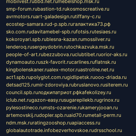
mobilvest.ru
bbd.net.ru
mebelshop.msk.ru
smp-forum.ru
bastion-td.ru
kosmoscreative.ru
avrmotors.ru
art-galadesign.ru
tiffany-c.ru
ecostep-samara.ru
d-p.spb.ru
галактика73.рф
sko.com.ru
davitamebel-spb.ru
fotsis.ru
tesiaes.ru
kokoroyari.spb.ru
blesna-kazan.ru
mossilver.ru
lenderoq.ru
sergeydobrin.ru
tochkazvuka.msk.ru
people-of-art.ru
bezzubova.ru
clubtibet.ru
orior-aks.ru
dynamoauto.ru
szk-favorit.ru
carlines.ru
flatnsk.ru
kingbolenskaner.ru
alex-motor.ru
astroline.net.ru
act1.spb.ru
polyglot.com.ru
gidlipetsk.ru
ooo-driada.ru
detsad125.ru
mir-zdoroviya.ru
bruslanovo.ru
siterem.ru
council.spb.ru
лодкипатриот.рф
kafekolizey.ru
iclub.net.ru
gazon-easy.ru
sugarepilekb.ru
grinox.ru
pylesostineco.ru
msts-ozarenie.ru
kameryjooan.ru
artemovskij.ru
dopler.spb.ru
aid70.ru
metall-perm.ru
ndm.msk.ru
ratingzooshop.ru
apiaccess.ru
globalautotrade.info
bezverhovskoe.ru
drsschool.ru