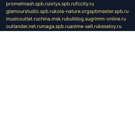
promelmash.spb.ru
ixtys.spb.ru
fccity.ru
glamourstudio.spb.ru
kola-nature.org
spbmaster.spb.ru
musicoutlet.ru
china.msk.ru
bulldog.su
grimm-online.ru
outlander.net.ru
maga.spb.ru
anime-sell.ru
keseloy.ru
газприборсервис.рф
karmin.spb.ru
shekswood.ru
tischlermebel.ru
automall66.ru
mag-vladimir.ru
yardbar.ru
kiwitour.spb.ru
indesign.com.ru
freestylemebel.ru
bany-samara.ru
rsei.ru
naidisvoyput.ru
mgsn-invest.ru
ipkamerasannce.ru
alicante-house.ru
ibelka74.ru
cozyhouse.info
vlkargalev-studio.ru
700mb.ru
figura-ufa.ru
alina-live.ru
belarusiannews.ru
womenknow.ru
dos-vniimk.ru
sega.net.ru
dv.net.ru
phenomenonsofhistory.com
telesputnik.net.ru
wall.pp.ru
pylesosroidmi.ru
gtc-clan.ru
cligs.ru
bibikazap.ru
popova.org.ru
netwhistler.spb.ru
bellvil.ru
bonzon.ru
iss-vladik.ru
defiparis.net.ru
las-gryzas.ru
amku.ru
electednews.spb.ru
feather.org.ru
spar72.ru
tankiigri.ru