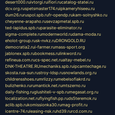
desert000.ru
ivtorgi.ru
ifiori.ru
catalog-statei.ru
dcv.org.ru
spetsmaster174.ru
ipkameryhiseeu.ru
dum26.ru
ruspol.spb.ru
fr-opendp.ru
kam-solnyshko.ru
cheyenne-arapaho.ru
sevzapmetal.spb.ru
ted-lapidus.spb.ru
parasite-eliminator.ru
sigma-complete.ru
modernworld.ru
dama-moda.ru
eholot-group.ru
sk-nvkz.ru
DRONGOLD.RU
democratia2.ru
i-farmer.ru
mass-sport.org
jablonex.spb.ru
bookmess.ru
linkword.ru
refineua.com.ru
cs-spec.net.ru
altay-mebel.ru
DNK-THEATRE.RU
mechaniks.spb.ru
ipcamtechage.ru
skosta.ru
a-sun.ru
stroy-ldsp.ru
snowlands.org.ru
childrensshoes.ru
mrlizzy.ru
mebelsofiakrd.ru
bulizhenko.ru
rumantick.net.ru
mtszerno.ru
daily-fishing.ru
glushiteli-v-spb.ru
megasat.org.ru
localization.net.ru
flyingfish.pp.ru
ds5teremok.ru
aclib.spb.ru
komissionka30.ru
mag-profit.ru
icentre-74.ru
leasing-nsk.ru
hd39.ru
rcd.com.ru