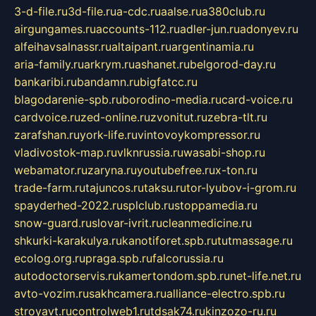
3-d-file.ru
3d-file.ru
a-cdc.ru
aalse.ru
a380club.ru
airgungames.ru
accounts-112.ru
adler-jun.ru
adonyev.ru
alfeihavsalnassr.ru
altaipant.ru
argentinamia.ru
aria-family.ru
arkrym.ru
ashanet.ru
belgorod-day.ru
bankaribi.ru
bandamn.ru
bigfatcc.ru
blagodarenie-spb.ru
borodino-media.ru
card-voice.ru
cardvoice.ru
zed-online.ru
zvonitut.ru
zebra-tlt.ru
zarafshan.ru
york-life.ru
vintovoykompressor.ru
vladivostok-map.ru
vlknrussia.ru
wasabi-shop.ru
webamator.ru
zaryna.ru
youtubefree.ru
x-ton.ru
trade-farm.ru
tajuncos.ru
taksu.ru
tor-lyubov-i-grom.ru
spayderhed-2022.ru
splclub.ru
stoppamedia.ru
snow-guard.ru
slovar-ivrit.ru
cleanmedicine.ru
shkurki-karakulya.ru
kanotiforet.spb.ru
tutmassage.ru
ecolog.org.ru
praga.spb.ru
falcorussia.ru
autodoctorservis.ru
kamertondom.spb.ru
net-life.net.ru
avto-vozim.ru
sakhcamera.ru
alliance-electro.spb.ru
stroyavt.ru
controlweb1.ru
tdsak74.ru
kinzozo-ru.ru