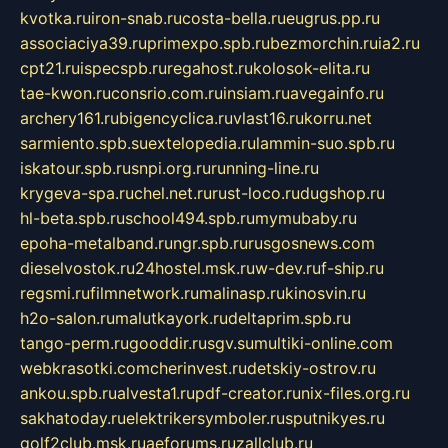
kvotka.ru
iron-snab.ru
costa-bella.ru
eugrus.pp.ru
associaciya39.ru
primexpo.spb.ru
bezmorchin.ru
ia2.ru
cpt21.ru
ispecspb.ru
regahost.ru
kolosok-elita.ru
tae-kwon.ru
consrio.com.ru
insiam.ru
avegainfo.ru
archery161.ru
bigencyclica.ru
vlast16.ru
korru.net
sarmiento.spb.su
extelopedia.ru
lammin-suo.spb.ru
iskatour.spb.ru
snpi.org.ru
running-line.ru
krygeva-spa.ru
chel.net.ru
rust-loco.ru
dugshop.ru
hl-beta.spb.ru
school494.spb.ru
mymubaby.ru
epoha-metalband.ru
ngr.spb.ru
rusgosnews.com
dieselvostok.ru
24hostel.msk.ru
w-dev.ru
f-ship.ru
regsmi.ru
filmnetwork.ru
malinasp.ru
kinosvin.ru
h2o-salon.ru
malutkayork.ru
deltaprim.spb.ru
tango-perm.ru
gooddir.ru
sgv.su
multiki-online.com
webkrasotki.com
cherinvest.ru
detskiy-ostrov.ru
ankou.spb.ru
alvesta1.ru
pdf-creator.ru
nix-files.org.ru
sakhatoday.ru
elektrikersymboler.ru
sputnikyes.ru
golf2club.msk.ru
aeforums.ru
zallclub.ru