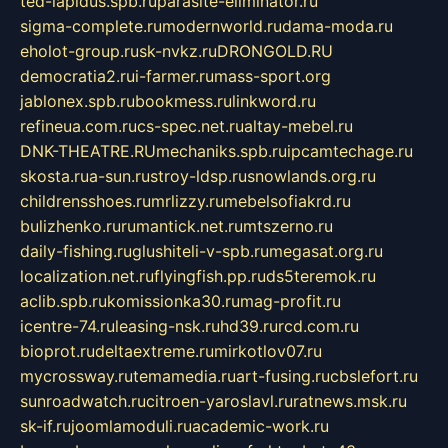
ted-lapidus.spb.ru
parasite-eliminator.ru
sigma-complete.ru
modernworld.ru
dama-moda.ru
eholot-group.ru
sk-nvkz.ru
DRONGOLD.RU
democratia2.ru
i-farmer.ru
mass-sport.org
jablonex.spb.ru
bookmess.ru
linkword.ru
refineua.com.ru
cs-spec.net.ru
altay-mebel.ru
DNK-THEATRE.RU
mechaniks.spb.ru
ipcamtechage.ru
skosta.ru
a-sun.ru
stroy-ldsp.ru
snowlands.org.ru
childrensshoes.ru
mrlizzy.ru
mebelsofiakrd.ru
bulizhenko.ru
rumantick.net.ru
mtszerno.ru
daily-fishing.ru
glushiteli-v-spb.ru
megasat.org.ru
localization.net.ru
flyingfish.pp.ru
ds5teremok.ru
aclib.spb.ru
komissionka30.ru
mag-profit.ru
icentre-74.ru
leasing-nsk.ru
hd39.ru
rcd.com.ru
bioprot.ru
deltaextreme.ru
mirkotlov07.ru
mycrossway.ru
temamedia.ru
art-fusing.ru
cbslefort.ru
sunroadwatch.ru
citroen-yaroslavl.ru
ratnews.msk.ru
sk-if.ru
joomlamoduli.ru
academic-work.ru