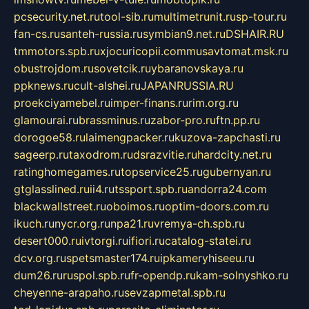
pcsecurity.net.ru
tool-sib.ru
multimetrunit.ru
sp-tour.ru
fan-cs.ru
santeh-russia.ru
symbian9.net.ru
DSHAIR.RU
tmmotors.spb.ru
xjocuricopii.com
musavtomat.msk.ru
obustrojdom.ru
sovetcik.ru
ybaranovskaya.ru
ppknews.ru
cult-alshei.ru
JAPANRUSSIA.RU
proekciyamebel.ru
imper-finans.ru
rim.org.ru
glamourai.ru
brassminus.ru
zabor-pro.ru
ftn.pp.ru
dorogoe58.ru
laimengpacker.ru
kuzova-zapchasti.ru
sageerp.ru
taxodrom.ru
dsrazvitie.ru
hardcity.net.ru
ratinghomegames.ru
topservice25.ru
gubernyan.ru
gtglasslined.ru
ii4.ru
tssport.spb.ru
andorra24.com
blackwallstreet.ru
oboimos.ru
optim-doors.com.ru
ikuch.ru
nycr.org.ru
npa21.ru
vremya-ch.spb.ru
desert000.ru
ivtorgi.ru
ifiori.ru
catalog-statei.ru
dcv.org.ru
spetsmaster174.ru
ipkameryhiseeu.ru
dum26.ru
ruspol.spb.ru
fr-opendp.ru
kam-solnyshko.ru
cheyenne-arapaho.ru
sevzapmetal.spb.ru