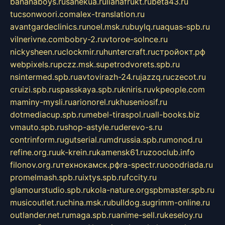
bananaboys.ru
sanekua.ru
lianafrukt.ru
beta43.ru
tucsonwoori.com
alex-translation.ru
avantgardeclinics.ru
noel.msk.ru
buylq.ru
aquas-spb.ru
vilnerivne.com
bobry-2.ru
vtoroe-solnce.ru
nickysheen.ru
clockmir.ru
huntercraft.ru
стройокт.рф
webpixels.ru
pczz.msk.su
petrodvorets.spb.ru
nsintermed.spb.ru
avtovirazh-24.ru
jazzq.ru
czecot.ru
cruizi.spb.ru
spasskaya.spb.ru
kniris.ru
vkpeople.com
maminy-mysli.ru
arionorel.ru
khuseniosif.ru
dotmediacup.spb.ru
mebel-tiraspol.ru
all-books.biz
vmauto.spb.ru
shop-astyle.ru
derevo-s.ru
contrinform.ru
gutserial.ru
mdrussia.spb.ru
monod.ru
refine.org.ru
uk-krein.ru
kamensk61.ru
zooclub.info
filonov.org.ru
технокамск.рф
ra-spectr.ru
ooodriada.ru
promelmash.spb.ru
ixtys.spb.ru
fccity.ru
glamourstudio.spb.ru
kola-nature.org
spbmaster.spb.ru
musicoutlet.ru
china.msk.ru
bulldog.su
grimm-online.ru
outlander.net.ru
maga.spb.ru
anime-sell.ru
keseloy.ru