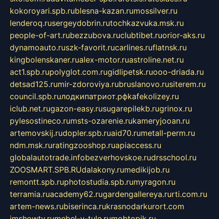
kokoroyari.spb.ru
blesna-kazan.ru
mossilver.ru
lenderoq.ru
sergeydobrin.ru
tochkazvuka.msk.ru
people-of-art.ru
bezzubova.ru
clubtibet.ru
orior-aks.ru
dynamoauto.ru
szk-favorit.ru
carlines.ru
flatnsk.ru
kingbolenskaner.ru
alex-motor.ru
astroline.net.ru
act1.spb.ru
polyglot.com.ru
gidlipetsk.ru
ooo-driada.ru
detsad125.ru
mir-zdoroviya.ru
bruslanovo.ru
siterem.ru
council.spb.ru
лодкипатриот.рф
kafekolizey.ru
iclub.net.ru
gazon-easy.ru
sugarepilekb.ru
grinox.ru
pylesostineco.ru
msts-ozarenie.ru
kameryjooan.ru
artemovskij.ru
dopler.spb.ru
aid70.ru
metall-perm.ru
ndm.msk.ru
ratingzooshop.ru
apiaccess.ru
globalautotrade.info
bezverhovskoe.ru
drsschool.ru
ZOOSMART.SPB.RU
dalakony.ru
medikijob.ru
remontt.spb.ru
photostudia.spb.ru
myragon.ru
terramia.ru
academy62.ru
gardengallereya.ru
rti.com.ru
artem-news.ru
biserinca.ru
krasnodarkurort.com
imshowtv.ru
mebel-v-tule.ru
mobtopik.ru