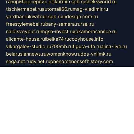
газприборсервис.рф
karmin.spb.ru
shekswood.ru
tischlermebel.ru
automall66.ru
mag-vladimir.ru
yardbar.ru
kiwitour.spb.ru
indesign.com.ru
freestylemebel.ru
bany-samara.ru
rsei.ru
naidisvoyput.ru
mgsn-invest.ru
ipkamerasannce.ru
alicante-house.ru
ibelka74.ru
cozyhouse.info
vlkargalev-studio.ru
700mb.ru
figura-ufa.ru
alina-live.ru
belarusiannews.ru
womenknow.ru
dos-vniimk.ru
sega.net.ru
dv.net.ru
phenomenonsofhistory.com
telesputnik.net.ru
wall.pp.ru
pylesosroidmi.ru
gtc-clan.ru
cligs.ru
bibikazap.ru
popova.org.ru
netwhistler.spb.ru
bellvil.ru
bonzon.ru
iss-vladik.ru
defiparis.net.ru
las-gryzas.ru
amku.ru
electednews.spb.ru
feather.org.ru
spar72.ru
tankiigri.ru
dominus.com.ru
ibtree.ru
sanykool.pp.ru
unixlib.org.ru
menatep.spb.ru
gartenterrassen.ru
printeka.ru
skvozilka.com.ru
parkovka-pub.ru
lovemobi.ru
art-ru.ru
emulatorz.com.ru
alucomp.com.ru
tatforum.com.ru