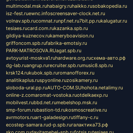
multimodal.msk.ru
habaigry.ru
haikko.ru
sobakopedia.ru
isz-fest.ru
ewnc.info
screensaver-clock.net.ru
volnav.spb.ru
comnat.ru
npf.net.ru
7bit.pp.ru
kalugatur.ru
tesiaes.ru
card.com.ru
kazanka.spb.ru
gildiya-kuznecov.ru
kameryboavision.ru
griffoncom.spb.ru
fabrika-emotsiy.ru
PARK-MATROSOVA.RU
agat.spb.ru
avtoyurist-moskva1.ru
hardware.org.ru
схема-авто.рф
dg-lab.ru
angrup.ru
recruiter.spb.ru
music8.spb.ru
krsk124.ru
kubok.spb.ru
romanofforex.ru
analitikaplus.ru
spyonline.ru
zosikamery.ru
sloboda-ural.pp.ru
AUTO-COM.SU
hohota.net
alimy.ru
online-z.com
aromat-vostoka.ru
otdelkaexp.ru
mobilvest.ru
bbd.net.ru
mebelshop.msk.ru
smp-forum.ru
bastion-td.ru
kosmoscreative.ru
avrmotors.ru
art-galadesign.ru
tiffany-c.ru
ecostep-samara.ru
d-p.spb.ru
галактика73.рф
sko.com.ru
davitamebel-spb.ru
fotsis.ru
tesiaes.ru