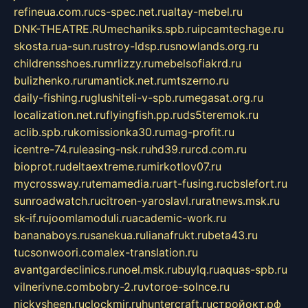
refineua.com.ru
cs-spec.net.ru
altay-mebel.ru
DNK-THEATRE.RU
mechaniks.spb.ru
ipcamtechage.ru
skosta.ru
a-sun.ru
stroy-ldsp.ru
snowlands.org.ru
childrensshoes.ru
mrlizzy.ru
mebelsofiakrd.ru
bulizhenko.ru
rumantick.net.ru
mtszerno.ru
daily-fishing.ru
glushiteli-v-spb.ru
megasat.org.ru
localization.net.ru
flyingfish.pp.ru
ds5teremok.ru
aclib.spb.ru
komissionka30.ru
mag-profit.ru
icentre-74.ru
leasing-nsk.ru
hd39.ru
rcd.com.ru
bioprot.ru
deltaextreme.ru
mirkotlov07.ru
mycrossway.ru
temamedia.ru
art-fusing.ru
cbslefort.ru
sunroadwatch.ru
citroen-yaroslavl.ru
ratnews.msk.ru
sk-if.ru
joomlamoduli.ru
academic-work.ru
bananaboys.ru
sanekua.ru
lianafrukt.ru
beta43.ru
tucsonwoori.com
alex-translation.ru
avantgardeclinics.ru
noel.msk.ru
buylq.ru
aquas-spb.ru
vilnerivne.com
bobry-2.ru
vtoroe-solnce.ru
nickysheen.ru
clockmir.ru
huntercraft.ru
стройокт.рф