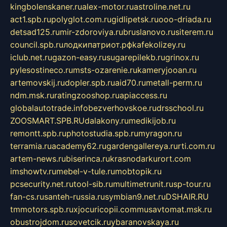
kingbolenskaner.ru
alex-motor.ru
astroline.net.ru
act1.spb.ru
polyglot.com.ru
gidlipetsk.ru
ooo-driada.ru
detsad125.ru
mir-zdoroviya.ru
bruslanovo.ru
siterem.ru
council.spb.ru
лодкипатриот.рф
kafekolizey.ru
iclub.net.ru
gazon-easy.ru
sugarepilekb.ru
grinox.ru
pylesostineco.ru
msts-ozarenie.ru
kameryjooan.ru
artemovskij.ru
dopler.spb.ru
aid70.ru
metall-perm.ru
ndm.msk.ru
ratingzooshop.ru
apiaccess.ru
globalautotrade.info
bezverhovskoe.ru
drsschool.ru
ZOOSMART.SPB.RU
dalakony.ru
medikijob.ru
remontt.spb.ru
photostudia.spb.ru
myragon.ru
terramia.ru
academy62.ru
gardengallereya.ru
rti.com.ru
artem-news.ru
biserinca.ru
krasnodarkurort.com
imshowtv.ru
mebel-v-tule.ru
mobtopik.ru
pcsecurity.net.ru
tool-sib.ru
multimetrunit.ru
sp-tour.ru
fan-cs.ru
santeh-russia.ru
symbian9.net.ru
DSHAIR.RU
tmmotors.spb.ru
xjocuricopii.com
musavtomat.msk.ru
obustrojdom.ru
sovetcik.ru
ybaranovskaya.ru