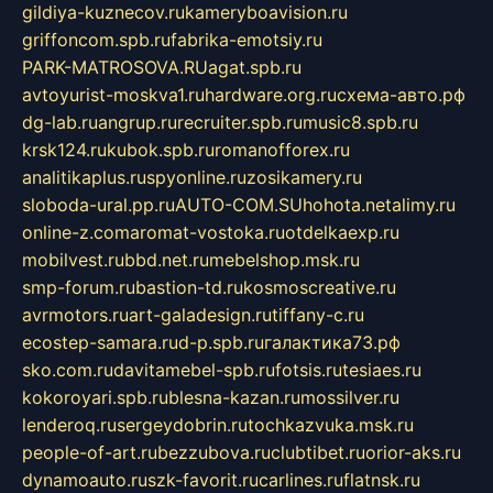
gildiya-kuznecov.ru
kameryboavision.ru
griffoncom.spb.ru
fabrika-emotsiy.ru
PARK-MATROSOVA.RU
agat.spb.ru
avtoyurist-moskva1.ru
hardware.org.ru
схема-авто.рф
dg-lab.ru
angrup.ru
recruiter.spb.ru
music8.spb.ru
krsk124.ru
kubok.spb.ru
romanofforex.ru
analitikaplus.ru
spyonline.ru
zosikamery.ru
sloboda-ural.pp.ru
AUTO-COM.SU
hohota.net
alimy.ru
online-z.com
aromat-vostoka.ru
otdelkaexp.ru
mobilvest.ru
bbd.net.ru
mebelshop.msk.ru
smp-forum.ru
bastion-td.ru
kosmoscreative.ru
avrmotors.ru
art-galadesign.ru
tiffany-c.ru
ecostep-samara.ru
d-p.spb.ru
галактика73.рф
sko.com.ru
davitamebel-spb.ru
fotsis.ru
tesiaes.ru
kokoroyari.spb.ru
blesna-kazan.ru
mossilver.ru
lenderoq.ru
sergeydobrin.ru
tochkazvuka.msk.ru
people-of-art.ru
bezzubova.ru
clubtibet.ru
orior-aks.ru
dynamoauto.ru
szk-favorit.ru
carlines.ru
flatnsk.ru