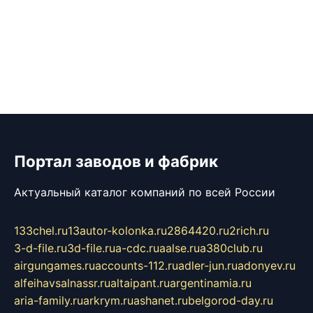
Портал заводов и фабрик
Актуальный каталог компаний по всей России
133chel.ru
13autor-kolonka.ru
2864420.ru
2rich.ru
3-d-file.ru
3d-file.ru
a-cdc.ru
aalse.ru
a380club.ru
airgungames.ru
accounts-112.ru
adler-jun.ru
adonyev.ru
alfeihavsalnassr.ru
altaipant.ru
argentinamia.ru
aria-family.ru
arkrym.ru
ashanet.ru
belgorod-day.ru