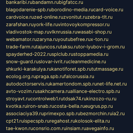
bankaribi.ru
bandamn.ru
bigfatcc.ru
blagodarenie-spb.ru
borodino-media.ru
card-voice.ru
cardvoice.ru
zed-online.ru
zvonitut.ru
zebra-tlt.ru
zarafshan.ru
york-life.ru
vintovoykompressor.ru
vladivostok-map.ru
vlknrussia.ru
wasabi-shop.ru
webamator.ru
zaryna.ru
youtubefree.ru
x-ton.ru
trade-farm.ru
tajuncos.ru
taksu.ru
tor-lyubov-i-grom.ru
spayderhed-2022.ru
splclub.ru
stoppamedia.ru
snow-guard.ru
slovar-ivrit.ru
cleanmedicine.ru
shkurki-karakulya.ru
kanotiforet.spb.ru
tutmassage.ru
ecolog.org.ru
praga.spb.ru
falcorussia.ru
autodoctorservis.ru
kamertondom.spb.ru
net-life.net.ru
avto-vozim.ru
sakhcamera.ru
alliance-electro.spb.ru
stroyavt.ru
controlweb1.ru
tdsak74.ru
kinzozo-ru.ru
kvotka.ru
iron-snab.ru
costa-bella.ru
eugrus.pp.ru
associaciya39.ru
primexpo.spb.ru
bezmorchin.ru
ia2.ru
cpt21.ru
ispecspb.ru
regahost.ru
kolosok-elita.ru
tae-kwon.ru
consrio.com.ru
insiam.ru
avegainfo.ru