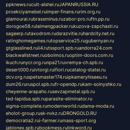
ppknews.ru
cult-alshei.ru
JAPANRUSSIA.RU
proekciyamebel.ru
imper-finans.ru
rim.org.ru
glamourai.ru
brassminus.ru
zabor-pro.ru
ftn.pp.ru
dorogoe58.ru
laimengpacker.ru
kuzova-zapchasti.ru
sageerp.ru
taxodrom.ru
dsrazvitie.ru
hardcity.net.ru
ratinghomegames.ru
topservice25.ru
gubernyan.ru
gtglasslined.ru
ii4.ru
tssport.spb.ru
andorra24.com
blackwallstreet.ru
oboimos.ru
optim-doors.com.ru
ikuch.ru
nycr.org.ru
npa21.ru
vremya-ch.spb.ru
desert000.ru
ivtorgi.ru
ifiori.ru
catalog-statei.ru
dcv.org.ru
spetsmaster174.ru
ipkameryhiseeu.ru
dum26.ru
ruspol.spb.ru
fr-opendp.ru
kam-solnyshko.ru
cheyenne-arapaho.ru
sevzapmetal.spb.ru
ted-lapidus.spb.ru
parasite-eliminator.ru
sigma-complete.ru
modernworld.ru
dama-moda.ru
eholot-group.ru
sk-nvkz.ru
DRONGOLD.RU
democratia2.ru
i-farmer.ru
mass-sport.org
jablonex.spb.ru
bookmess.ru
linkword.ru