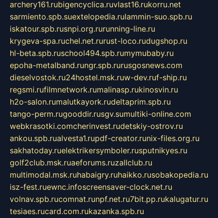
archery161.ru
bigencyclica.ru
vlast16.ru
korru.net
sarmiento.spb.su
extelopedia.ru
lammin-suo.spb.ru
iskatour.spb.ru
snpi.org.ru
running-line.ru
krygeva-spa.ru
chel.net.ru
rust-loco.ru
dugshop.ru
hl-beta.spb.ru
school494.spb.ru
mymubaby.ru
epoha-metalband.ru
ngr.spb.ru
rusgosnews.com
dieselvostok.ru
24hostel.msk.ru
w-dev.ru
f-ship.ru
regsmi.ru
filmnetwork.ru
malinasp.ru
kinosvin.ru
h2o-salon.ru
malutkayork.ru
deltaprim.spb.ru
tango-perm.ru
gooddir.ru
sgv.su
multiki-online.com
webkrasotki.com
cherinvest.ru
detskiy-ostrov.ru
ankou.spb.ru
alvesta1.ru
pdf-creator.ru
nix-files.org.ru
sakhatoday.ru
elektrikersymboler.ru
sputnikyes.ru
golf2club.msk.ru
aeforums.ru
zallclub.ru
multimodal.msk.ru
habaigry.ru
haikko.ru
sobakopedia.ru
isz-fest.ru
ewnc.info
screensaver-clock.net.ru
volnav.spb.ru
comnat.ru
npf.net.ru
7bit.pp.ru
kalugatur.ru
tesiaes.ru
card.com.ru
kazanka.spb.ru