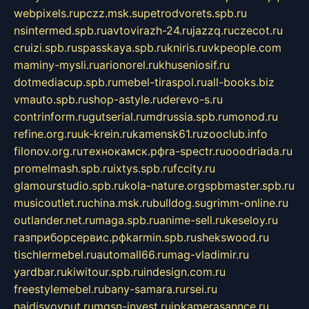
webpixels.ru
pczz.msk.su
petrodvorets.spb.ru
nsintermed.spb.ru
avtovirazh-24.ru
jazzq.ru
czecot.ru
cruizi.spb.ru
spasskaya.spb.ru
kniris.ru
vkpeople.com
maminy-mysli.ru
arionorel.ru
khuseniosif.ru
dotmediacup.spb.ru
mebel-tiraspol.ru
all-books.biz
vmauto.spb.ru
shop-astyle.ru
derevo-s.ru
contrinform.ru
gutserial.ru
mdrussia.spb.ru
monod.ru
refine.org.ru
uk-krein.ru
kamensk61.ru
zooclub.info
filonov.org.ru
технокамск.рф
ra-spectr.ru
ooodriada.ru
promelmash.spb.ru
ixtys.spb.ru
fccity.ru
glamourstudio.spb.ru
kola-nature.org
spbmaster.spb.ru
musicoutlet.ru
china.msk.ru
bulldog.su
grimm-online.ru
outlander.net.ru
maga.spb.ru
anime-sell.ru
keseloy.ru
газприборсервис.рф
karmin.spb.ru
shekswood.ru
tischlermebel.ru
automall66.ru
mag-vladimir.ru
yardbar.ru
kiwitour.spb.ru
indesign.com.ru
freestylemebel.ru
bany-samara.ru
rsei.ru
naidisvoyput.ru
mgsn-invest.ru
ipkamerasannce.ru