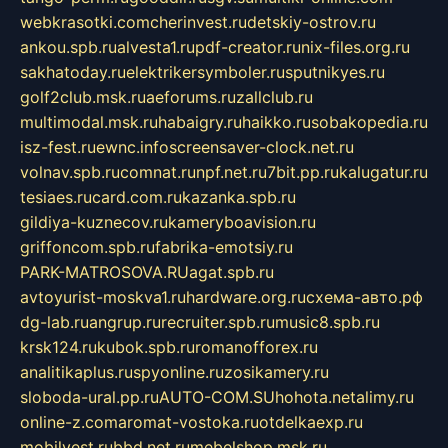
webkrasotki.com
cherinvest.ru
detskiy-ostrov.ru
ankou.spb.ru
alvesta1.ru
pdf-creator.ru
nix-files.org.ru
sakhatoday.ru
elektrikersymboler.ru
sputnikyes.ru
golf2club.msk.ru
aeforums.ru
zallclub.ru
multimodal.msk.ru
habaigry.ru
haikko.ru
sobakopedia.ru
isz-fest.ru
ewnc.info
screensaver-clock.net.ru
volnav.spb.ru
comnat.ru
npf.net.ru
7bit.pp.ru
kalugatur.ru
tesiaes.ru
card.com.ru
kazanka.spb.ru
gildiya-kuznecov.ru
kameryboavision.ru
griffoncom.spb.ru
fabrika-emotsiy.ru
PARK-MATROSOVA.RU
agat.spb.ru
avtoyurist-moskva1.ru
hardware.org.ru
схема-авто.рф
dg-lab.ru
angrup.ru
recruiter.spb.ru
music8.spb.ru
krsk124.ru
kubok.spb.ru
romanofforex.ru
analitikaplus.ru
spyonline.ru
zosikamery.ru
sloboda-ural.pp.ru
AUTO-COM.SU
hohota.net
alimy.ru
online-z.com
aromat-vostoka.ru
otdelkaexp.ru
mobilvest.ru
bbd.net.ru
mebelshop.msk.ru