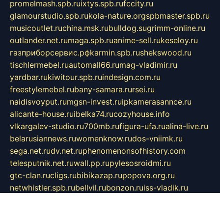
promelmash.spb.ru
ixtys.spb.ru
fccity.ru
glamourstudio.spb.ru
kola-nature.org
spbmaster.spb.ru
musicoutlet.ru
china.msk.ru
bulldog.su
grimm-online.ru
outlander.net.ru
maga.spb.ru
anime-sell.ru
keseloy.ru
газприборсервис.рф
karmin.spb.ru
shekswood.ru
tischlermebel.ru
automall66.ru
mag-vladimir.ru
yardbar.ru
kiwitour.spb.ru
indesign.com.ru
freestylemebel.ru
bany-samara.ru
rsei.ru
naidisvoyput.ru
mgsn-invest.ru
ipkamerasannce.ru
alicante-house.ru
ibelka74.ru
cozyhouse.info
vlkargalev-studio.ru
700mb.ru
figura-ufa.ru
alina-live.ru
belarusiannews.ru
womenknow.ru
dos-vniimk.ru
sega.net.ru
dv.net.ru
phenomenonsofhistory.com
telesputnik.net.ru
wall.pp.ru
pylesosroidmi.ru
gtc-clan.ru
cligs.ru
bibikazap.ru
popova.org.ru
netwhistler.spb.ru
bellvil.ru
bonzon.ru
iss-vladik.ru
defiparis.net.ru
las-gryzas.ru
amku.ru
electednews.spb.ru
feather.org.ru
spar72.ru
tankiigri.ru