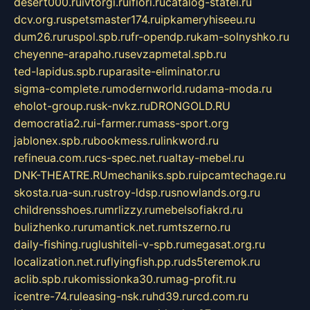
desert000.ru
ivtorgi.ru
ifiori.ru
catalog-statei.ru
dcv.org.ru
spetsmaster174.ru
ipkameryhiseeu.ru
dum26.ru
ruspol.spb.ru
fr-opendp.ru
kam-solnyshko.ru
cheyenne-arapaho.ru
sevzapmetal.spb.ru
ted-lapidus.spb.ru
parasite-eliminator.ru
sigma-complete.ru
modernworld.ru
dama-moda.ru
eholot-group.ru
sk-nvkz.ru
DRONGOLD.RU
democratia2.ru
i-farmer.ru
mass-sport.org
jablonex.spb.ru
bookmess.ru
linkword.ru
refineua.com.ru
cs-spec.net.ru
altay-mebel.ru
DNK-THEATRE.RU
mechaniks.spb.ru
ipcamtechage.ru
skosta.ru
a-sun.ru
stroy-ldsp.ru
snowlands.org.ru
childrensshoes.ru
mrlizzy.ru
mebelsofiakrd.ru
bulizhenko.ru
rumantick.net.ru
mtszerno.ru
daily-fishing.ru
glushiteli-v-spb.ru
megasat.org.ru
localization.net.ru
flyingfish.pp.ru
ds5teremok.ru
aclib.spb.ru
komissionka30.ru
mag-profit.ru
icentre-74.ru
leasing-nsk.ru
hd39.ru
rcd.com.ru