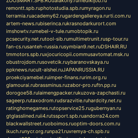
ZOOSMART.SPB.RU
dalakony.ru
medikijob.ru
remontt.spb.ru
photostudia.spb.ru
myragon.ru
terramia.ru
academy62.ru
gardengallereya.ru
rti.com.ru
artem-news.ru
biserinca.ru
krasnodarkurort.com
imshowtv.ru
mebel-v-tule.ru
mobtopik.ru
pcsecurity.net.ru
tool-sib.ru
multimetrunit.ru
sp-tour.ru
fan-cs.ru
santeh-russia.ru
symbian9.net.ru
DSHAIR.RU
tmmotors.spb.ru
xjocuricopii.com
musavtomat.msk.ru
obustrojdom.ru
sovetcik.ru
ybaranovskaya.ru
ppknews.ru
cult-alshei.ru
JAPANRUSSIA.RU
proekciyamebel.ru
imper-finans.ru
rim.org.ru
glamourai.ru
brassminus.ru
zabor-pro.ru
ftn.pp.ru
dorogoe58.ru
laimengpacker.ru
kuzova-zapchasti.ru
sageerp.ru
taxodrom.ru
dsrazvitie.ru
hardcity.net.ru
ratinghomegames.ru
topservice25.ru
gubernyan.ru
gtglasslined.ru
ii4.ru
tssport.spb.ru
andorra24.com
blackwallstreet.ru
oboimos.ru
optim-doors.com.ru
ikuch.ru
nycr.org.ru
npa21.ru
vremya-ch.spb.ru