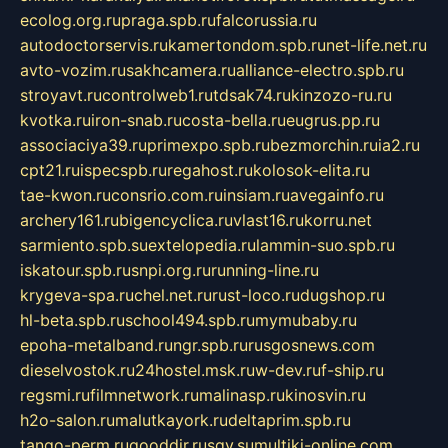
ecolog.org.ru
praga.spb.ru
falcorussia.ru
autodoctorservis.ru
kamertondom.spb.ru
net-life.net.ru
avto-vozim.ru
sakhcamera.ru
alliance-electro.spb.ru
stroyavt.ru
controlweb1.ru
tdsak74.ru
kinzozo-ru.ru
kvotka.ru
iron-snab.ru
costa-bella.ru
eugrus.pp.ru
associaciya39.ru
primexpo.spb.ru
bezmorchin.ru
ia2.ru
cpt21.ru
ispecspb.ru
regahost.ru
kolosok-elita.ru
tae-kwon.ru
consrio.com.ru
insiam.ru
avegainfo.ru
archery161.ru
bigencyclica.ru
vlast16.ru
korru.net
sarmiento.spb.su
extelopedia.ru
lammin-suo.spb.ru
iskatour.spb.ru
snpi.org.ru
running-line.ru
krygeva-spa.ru
chel.net.ru
rust-loco.ru
dugshop.ru
hl-beta.spb.ru
school494.spb.ru
mymubaby.ru
epoha-metalband.ru
ngr.spb.ru
rusgosnews.com
dieselvostok.ru
24hostel.msk.ru
w-dev.ru
f-ship.ru
regsmi.ru
filmnetwork.ru
malinasp.ru
kinosvin.ru
h2o-salon.ru
malutkayork.ru
deltaprim.spb.ru
tango-perm.ru
gooddir.ru
sgv.su
multiki-online.com