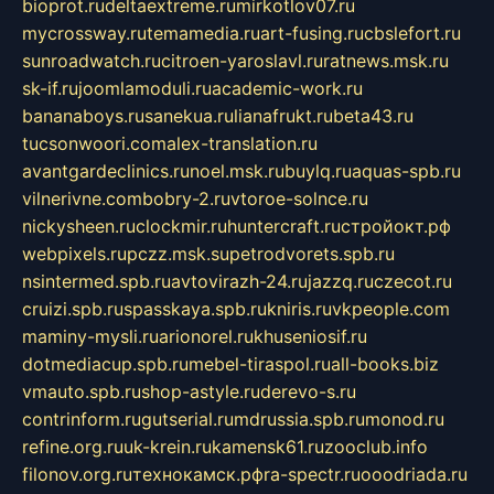
bioprot.ru
deltaextreme.ru
mirkotlov07.ru
mycrossway.ru
temamedia.ru
art-fusing.ru
cbslefort.ru
sunroadwatch.ru
citroen-yaroslavl.ru
ratnews.msk.ru
sk-if.ru
joomlamoduli.ru
academic-work.ru
bananaboys.ru
sanekua.ru
lianafrukt.ru
beta43.ru
tucsonwoori.com
alex-translation.ru
avantgardeclinics.ru
noel.msk.ru
buylq.ru
aquas-spb.ru
vilnerivne.com
bobry-2.ru
vtoroe-solnce.ru
nickysheen.ru
clockmir.ru
huntercraft.ru
стройокт.рф
webpixels.ru
pczz.msk.su
petrodvorets.spb.ru
nsintermed.spb.ru
avtovirazh-24.ru
jazzq.ru
czecot.ru
cruizi.spb.ru
spasskaya.spb.ru
kniris.ru
vkpeople.com
maminy-mysli.ru
arionorel.ru
khuseniosif.ru
dotmediacup.spb.ru
mebel-tiraspol.ru
all-books.biz
vmauto.spb.ru
shop-astyle.ru
derevo-s.ru
contrinform.ru
gutserial.ru
mdrussia.spb.ru
monod.ru
refine.org.ru
uk-krein.ru
kamensk61.ru
zooclub.info
filonov.org.ru
технокамск.рф
ra-spectr.ru
ooodriada.ru