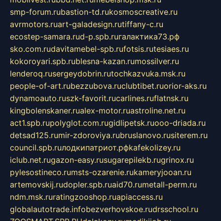
smp-forum.ru
bastion-td.ru
kosmoscreative.ru
avrmotors.ru
art-galadesign.ru
tiffany-c.ru
ecostep-samara.ru
d-p.spb.ru
галактика73.рф
sko.com.ru
davitamebel-spb.ru
fotsis.ru
tesiaes.ru
kokoroyari.spb.ru
blesna-kazan.ru
mossilver.ru
lenderoq.ru
sergeydobrin.ru
tochkazvuka.msk.ru
people-of-art.ru
bezzubova.ru
clubtibet.ru
orior-aks.ru
dynamoauto.ru
szk-favorit.ru
carlines.ru
flatnsk.ru
kingbolenskaner.ru
alex-motor.ru
astroline.net.ru
act1.spb.ru
polyglot.com.ru
gidlipetsk.ru
ooo-driada.ru
detsad125.ru
mir-zdoroviya.ru
bruslanovo.ru
siterem.ru
council.spb.ru
лодкипатриот.рф
kafekolizey.ru
iclub.net.ru
gazon-easy.ru
sugarepilekb.ru
grinox.ru
pylesostineco.ru
msts-ozarenie.ru
kameryjooan.ru
artemovskij.ru
dopler.spb.ru
aid70.ru
metall-perm.ru
ndm.msk.ru
ratingzooshop.ru
apiaccess.ru
globalautotrade.info
bezverhovskoe.ru
drsschool.ru