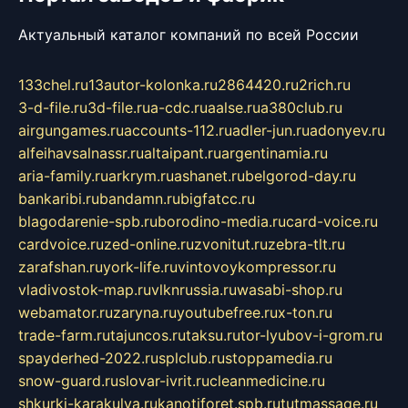
Актуальный каталог компаний по всей России
133chel.ru
13autor-kolonka.ru
2864420.ru
2rich.ru
3-d-file.ru
3d-file.ru
a-cdc.ru
aalse.ru
a380club.ru
airgungames.ru
accounts-112.ru
adler-jun.ru
adonyev.ru
alfeihavsalnassr.ru
altaipant.ru
argentinamia.ru
aria-family.ru
arkrym.ru
ashanet.ru
belgorod-day.ru
bankaribi.ru
bandamn.ru
bigfatcc.ru
blagodarenie-spb.ru
borodino-media.ru
card-voice.ru
cardvoice.ru
zed-online.ru
zvonitut.ru
zebra-tlt.ru
zarafshan.ru
york-life.ru
vintovoykompressor.ru
vladivostok-map.ru
vlknrussia.ru
wasabi-shop.ru
webamator.ru
zaryna.ru
youtubefree.ru
x-ton.ru
trade-farm.ru
tajuncos.ru
taksu.ru
tor-lyubov-i-grom.ru
spayderhed-2022.ru
splclub.ru
stoppamedia.ru
snow-guard.ru
slovar-ivrit.ru
cleanmedicine.ru
shkurki-karakulya.ru
kanotiforet.spb.ru
tutmassage.ru