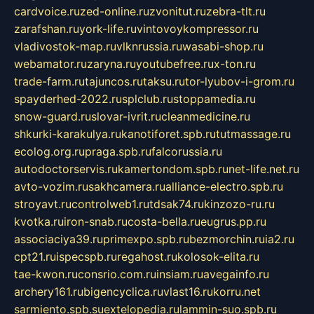
cardvoice.ru
zed-online.ru
zvonitut.ru
zebra-tlt.ru
zarafshan.ru
york-life.ru
vintovoykompressor.ru
vladivostok-map.ru
vlknrussia.ru
wasabi-shop.ru
webamator.ru
zaryna.ru
youtubefree.ru
x-ton.ru
trade-farm.ru
tajuncos.ru
taksu.ru
tor-lyubov-i-grom.ru
spayderhed-2022.ru
splclub.ru
stoppamedia.ru
snow-guard.ru
slovar-ivrit.ru
cleanmedicine.ru
shkurki-karakulya.ru
kanotiforet.spb.ru
tutmassage.ru
ecolog.org.ru
praga.spb.ru
falcorussia.ru
autodoctorservis.ru
kamertondom.spb.ru
net-life.net.ru
avto-vozim.ru
sakhcamera.ru
alliance-electro.spb.ru
stroyavt.ru
controlweb1.ru
tdsak74.ru
kinzozo-ru.ru
kvotka.ru
iron-snab.ru
costa-bella.ru
eugrus.pp.ru
associaciya39.ru
primexpo.spb.ru
bezmorchin.ru
ia2.ru
cpt21.ru
ispecspb.ru
regahost.ru
kolosok-elita.ru
tae-kwon.ru
consrio.com.ru
insiam.ru
avegainfo.ru
archery161.ru
bigencyclica.ru
vlast16.ru
korru.net
sarmiento.spb.su
extelopedia.ru
lammin-suo.spb.ru