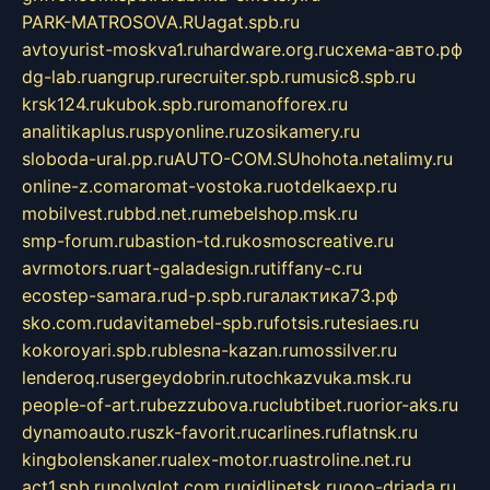
PARK-MATROSOVA.RU
agat.spb.ru
avtoyurist-moskva1.ru
hardware.org.ru
схема-авто.рф
dg-lab.ru
angrup.ru
recruiter.spb.ru
music8.spb.ru
krsk124.ru
kubok.spb.ru
romanofforex.ru
analitikaplus.ru
spyonline.ru
zosikamery.ru
sloboda-ural.pp.ru
AUTO-COM.SU
hohota.net
alimy.ru
online-z.com
aromat-vostoka.ru
otdelkaexp.ru
mobilvest.ru
bbd.net.ru
mebelshop.msk.ru
smp-forum.ru
bastion-td.ru
kosmoscreative.ru
avrmotors.ru
art-galadesign.ru
tiffany-c.ru
ecostep-samara.ru
d-p.spb.ru
галактика73.рф
sko.com.ru
davitamebel-spb.ru
fotsis.ru
tesiaes.ru
kokoroyari.spb.ru
blesna-kazan.ru
mossilver.ru
lenderoq.ru
sergeydobrin.ru
tochkazvuka.msk.ru
people-of-art.ru
bezzubova.ru
clubtibet.ru
orior-aks.ru
dynamoauto.ru
szk-favorit.ru
carlines.ru
flatnsk.ru
kingbolenskaner.ru
alex-motor.ru
astroline.net.ru
act1.spb.ru
polyglot.com.ru
gidlipetsk.ru
ooo-driada.ru