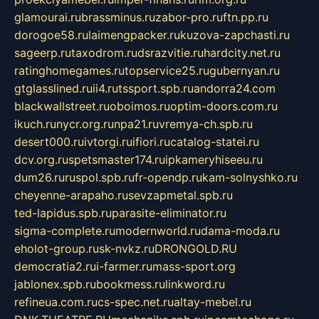
glamourai.ru
brassminus.ru
zabor-pro.ru
ftn.pp.ru
dorogoe58.ru
laimengpacker.ru
kuzova-zapchasti.ru
sageerp.ru
taxodrom.ru
dsrazvitie.ru
hardcity.net.ru
ratinghomegames.ru
topservice25.ru
gubernyan.ru
gtglasslined.ru
ii4.ru
tssport.spb.ru
andorra24.com
blackwallstreet.ru
oboimos.ru
optim-doors.com.ru
ikuch.ru
nycr.org.ru
npa21.ru
vremya-ch.spb.ru
desert000.ru
ivtorgi.ru
ifiori.ru
catalog-statei.ru
dcv.org.ru
spetsmaster174.ru
ipkameryhiseeu.ru
dum26.ru
ruspol.spb.ru
fr-opendp.ru
kam-solnyshko.ru
cheyenne-arapaho.ru
sevzapmetal.spb.ru
ted-lapidus.spb.ru
parasite-eliminator.ru
sigma-complete.ru
modernworld.ru
dama-moda.ru
eholot-group.ru
sk-nvkz.ru
DRONGOLD.RU
democratia2.ru
i-farmer.ru
mass-sport.org
jablonex.spb.ru
bookmess.ru
linkword.ru
refineua.com.ru
cs-spec.net.ru
altay-mebel.ru