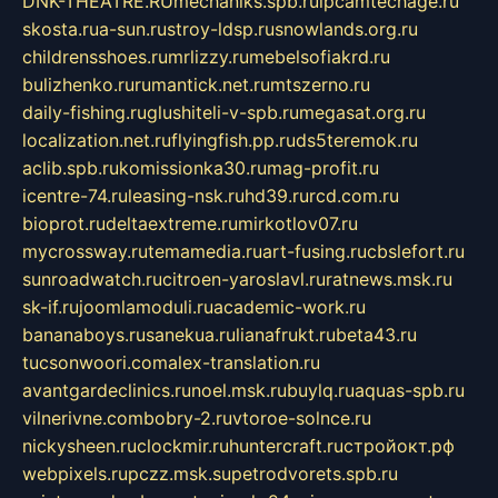
DNK-THEATRE.RU
mechaniks.spb.ru
ipcamtechage.ru
skosta.ru
a-sun.ru
stroy-ldsp.ru
snowlands.org.ru
childrensshoes.ru
mrlizzy.ru
mebelsofiakrd.ru
bulizhenko.ru
rumantick.net.ru
mtszerno.ru
daily-fishing.ru
glushiteli-v-spb.ru
megasat.org.ru
localization.net.ru
flyingfish.pp.ru
ds5teremok.ru
aclib.spb.ru
komissionka30.ru
mag-profit.ru
icentre-74.ru
leasing-nsk.ru
hd39.ru
rcd.com.ru
bioprot.ru
deltaextreme.ru
mirkotlov07.ru
mycrossway.ru
temamedia.ru
art-fusing.ru
cbslefort.ru
sunroadwatch.ru
citroen-yaroslavl.ru
ratnews.msk.ru
sk-if.ru
joomlamoduli.ru
academic-work.ru
bananaboys.ru
sanekua.ru
lianafrukt.ru
beta43.ru
tucsonwoori.com
alex-translation.ru
avantgardeclinics.ru
noel.msk.ru
buylq.ru
aquas-spb.ru
vilnerivne.com
bobry-2.ru
vtoroe-solnce.ru
nickysheen.ru
clockmir.ru
huntercraft.ru
стройокт.рф
webpixels.ru
pczz.msk.su
petrodvorets.spb.ru