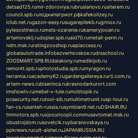
detsad125.ru
mir-zdoroviya.ru
bruslanovo.ru
siterem.ru
council.spb.ru
лодкипатриот.рф
kafekolizey.ru
iclub.net.ru
gazon-easy.ru
sugarepilekb.ru
grinox.ru
pylesostineco.ru
msts-ozarenie.ru
kameryjooan.ru
artemovskij.ru
dopler.spb.ru
aid70.ru
metall-perm.ru
ndm.msk.ru
ratingzooshop.ru
apiaccess.ru
globalautotrade.info
bezverhovskoe.ru
drsschool.ru
ZOOSMART.SPB.RU
dalakony.ru
medikijob.ru
remontt.spb.ru
photostudia.spb.ru
myragon.ru
terramia.ru
academy62.ru
gardengallereya.ru
rti.com.ru
artem-news.ru
biserinca.ru
krasnodarkurort.com
imshowtv.ru
mebel-v-tule.ru
mobtopik.ru
pcsecurity.net.ru
tool-sib.ru
multimetrunit.ru
sp-tour.ru
fan-cs.ru
santeh-russia.ru
symbian9.net.ru
DSHAIR.RU
tmmotors.spb.ru
xjocuricopii.com
musavtomat.msk.ru
obustrojdom.ru
sovetcik.ru
ybaranovskaya.ru
ppknews.ru
cult-alshei.ru
JAPANRUSSIA.RU
proekciyamebel.ru
imper-finans.ru
rim.org.ru