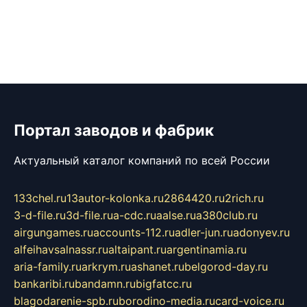
Портал заводов и фабрик
Актуальный каталог компаний по всей России
133chel.ru
13autor-kolonka.ru
2864420.ru
2rich.ru
3-d-file.ru
3d-file.ru
a-cdc.ru
aalse.ru
a380club.ru
airgungames.ru
accounts-112.ru
adler-jun.ru
adonyev.ru
alfeihavsalnassr.ru
altaipant.ru
argentinamia.ru
aria-family.ru
arkrym.ru
ashanet.ru
belgorod-day.ru
bankaribi.ru
bandamn.ru
bigfatcc.ru
blagodarenie-spb.ru
borodino-media.ru
card-voice.ru