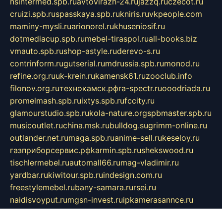
nsintermed.spb.ru
avtovirazh-24.ru
jazzq.ru
czecot.ru
cruizi.spb.ru
spasskaya.spb.ru
kniris.ru
vkpeople.com
maminy-mysli.ru
arionorel.ru
khuseniosif.ru
dotmediacup.spb.ru
mebel-tiraspol.ru
all-books.biz
vmauto.spb.ru
shop-astyle.ru
derevo-s.ru
contrinform.ru
gutserial.ru
mdrussia.spb.ru
monod.ru
refine.org.ru
uk-krein.ru
kamensk61.ru
zooclub.info
filonov.org.ru
технокамск.рф
ra-spectr.ru
ooodriada.ru
promelmash.spb.ru
ixtys.spb.ru
fccity.ru
glamourstudio.spb.ru
kola-nature.org
spbmaster.spb.ru
musicoutlet.ru
china.msk.ru
bulldog.su
grimm-online.ru
outlander.net.ru
maga.spb.ru
anime-sell.ru
keseloy.ru
газприборсервис.рф
karmin.spb.ru
shekswood.ru
tischlermebel.ru
automall66.ru
mag-vladimir.ru
yardbar.ru
kiwitour.spb.ru
indesign.com.ru
freestylemebel.ru
bany-samara.ru
rsei.ru
naidisvoyput.ru
mgsn-invest.ru
ipkamerasannce.ru
alicante-house.ru
ibelka74.ru
cozyhouse.info